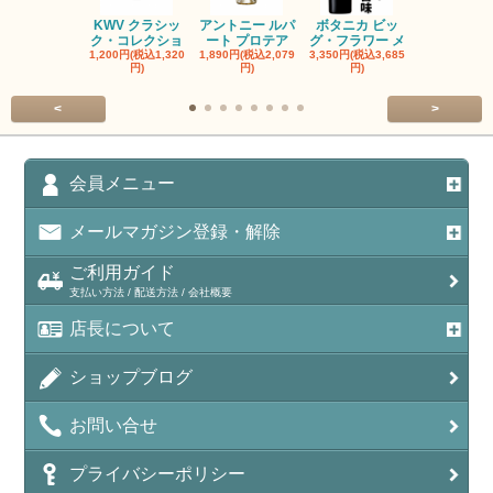
KWV クラシッ
アントニー ルパ
ボタニカ ビッ
ブーケンハ
ク・コレクショ
ート プロテア
グ・フラワー メ
クルーフ ポ
1,200円(税込1,320
1,890円(税込2,079
3,350円(税込3,685
1,560円(税込1
円)
円)
円)
円)
<
>
会員メニュー
メールマガジン登録・解除
ご利用ガイド
支払い方法 / 配送方法 / 会社概要
店長について
ショップブログ
お問い合せ
プライバシーポリシー