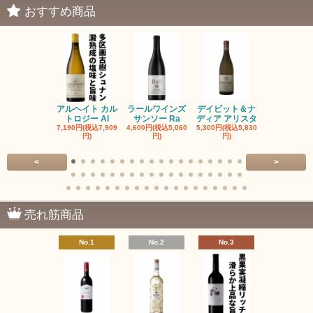
おすすめ商品
アルヘイト カル
ラールワインズ
デイビット＆ナ
デイビット
トロジー Al
サンソー Ra
ディア アリスタ
ディア エル
7,190円(税込7,909
4,600円(税込5,060
5,300円(税込5,830
5,300円(税込5
円)
円)
円)
円)
<
>
売れ筋商品
No.1
No.2
No.3
No.4