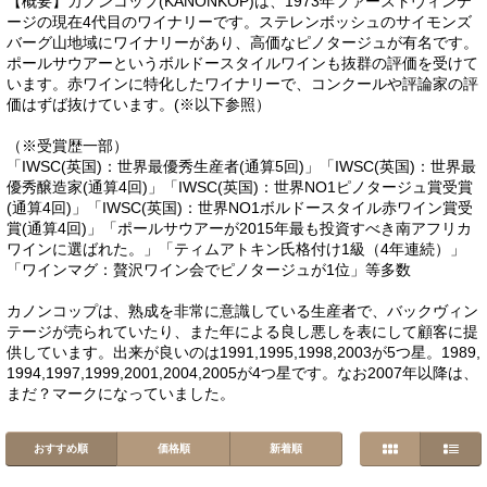
【概要】カノンコップ(KANONKOP)は、1973年ファーストヴィンテ
ージの現在4代目のワイナリーです。ステレンボッシュのサイモンズ
バーグ山地域にワイナリーがあり、高価なピノタージュが有名です。
ポールサウアーというボルドースタイルワインも抜群の評価を受けて
います。赤ワインに特化したワイナリーで、コンクールや評論家の評
価はずば抜けています。(※以下参照）
（※受賞歴一部）
「IWSC(英国)：世界最優秀生産者(通算5回)」「IWSC(英国)：世界最
優秀醸造家(通算4回)」「IWSC(英国)：世界NO1ピノタージュ賞受賞
(通算4回)」「IWSC(英国)：世界NO1ボルドースタイル赤ワイン賞受
賞(通算4回)」「ポールサウアーが2015年最も投資すべき南アフリカ
ワインに選ばれた。」「ティムアトキン氏格付け1級（4年連続）」
「ワインマグ：贅沢ワイン会でピノタージュが1位」等多数
カノンコップは、熟成を非常に意識している生産者で、バックヴィン
テージが売られていたり、また年による良し悪しを表にして顧客に提
供しています。出来が良いのは1991,1995,1998,2003が5つ星。1989,
1994,1997,1999,2001,2004,2005が4つ星です。なお2007年以降は、
まだ？マークになっていました。
おすすめ順
価格順
新着順