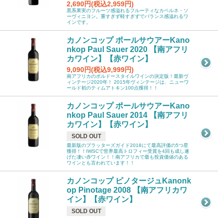
2,690円(税込2,959円)
黒系果実のフルーツ感溢れるフルーティなカベルネ・ソ
ーヴィニヨン。重すぎず軽すぎずでバランス感溢れるワ
インです。
カノンコップ ポールサウアーKano
nkop Paul Sauer 2020 【南アフリ
カワイン】【赤ワイン】
9,090円(税込9,999円)
南アフリカのボルドースタイルワインの決定版！最新ヴ
ィンテージ2020年！ 2015年ヴィンテージは、ニューワ
ールド初のティムアトキン100点獲得！！
カノンコップ ポールサウアーKano
nkop Paul Sauer 2014 【南アフリ
カワイン】【赤ワイン】
SOLD OUT
最新版のプラッターズガイド2018にて最高評価の5つ星
獲得！！IWSCで世界最高トロフィー受賞を4回も成し遂
げた凄い赤ワイン！！南アフリカで最も投資価値のある
ワインとも言われています！！
カノンコップ ピノタージュKanonk
op Pinotage 2008 【南アフリカワ
イン】【赤ワイン】
SOLD OUT