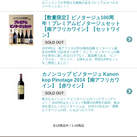
カノンコップが手掛ける風格のあるプレミアムカベルネ
ソーヴィニヨン！！
【数量限定】ピノタージュ100周
年！プレミアムピノタージュセット
【南アフリカワイン】【セットワイ
ン】
SOLD OUT
2025年は、南アフリカが誇る独自品種 ピノタージュ誕
生100周年 の記念すべき年！ そこで、ピノタージュの魅
力を存分に楽しめるだけでなく、親品種である 「ピノ・
ノワール」「サンソー」 も味わえる、特別な6本セット
をご用意しました！
カノンコップ ピノタージュ Kanon
kop Pinotage 2014【南アフリカワ
イン】【赤ワイン】
SOLD OUT
希少なカノンコップ ピノタージュのバックヴィンテー
ジ！！ 2025年はカノンコップ創業100周年の節目。飲み
頃を迎えたこのピノタージュは、10月11日(土)の「国際
ピノタージュの日」にもぴったりです。
全18商品中 / 1-18商品