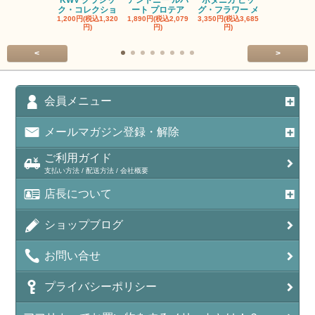
KWV クラシッ
アントニー ルパ
ボタニカ ビッ
ブーケンハ
ク・コレクショ
ート プロテア
グ・フラワー メ
クルーフ ポ
1,200円(税込1,320
1,890円(税込2,079
3,350円(税込3,685
1,560円(税込1
円)
円)
円)
円)
<
>
会員メニュー
メールマガジン登録・解除
ご利用ガイド
支払い方法 / 配送方法 / 会社概要
店長について
ショップブログ
お問い合せ
プライバシーポリシー