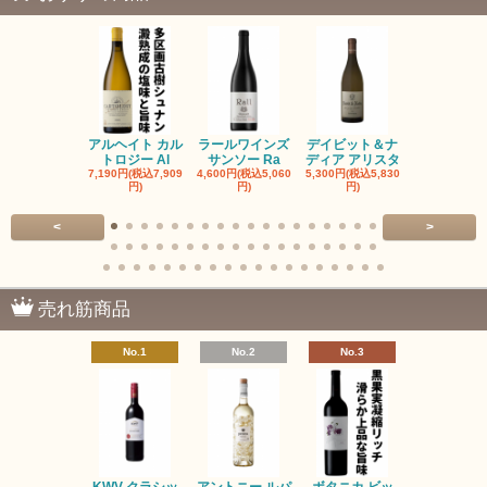
アルヘイト カル
ラールワインズ
デイビット＆ナ
デイビット
トロジー Al
サンソー Ra
ディア アリスタ
ディア エル
7,190円(税込7,909
4,600円(税込5,060
5,300円(税込5,830
5,300円(税込5
円)
円)
円)
円)
<
>
売れ筋商品
No.1
No.2
No.3
No.4