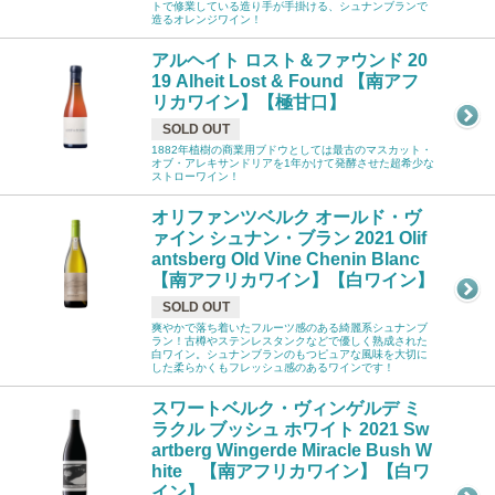
トで修業している造り手が手掛ける、シュナンブランで
造るオレンジワイン！
アルヘイト ロスト＆ファウンド 20
19 Alheit Lost & Found 【南アフ
リカワイン】【極甘口】
SOLD OUT
1882年植樹の商業用ブドウとしては最古のマスカット・
オブ・アレキサンドリアを1年かけて発酵させた超希少な
ストローワイン！
オリファンツベルク オールド・ヴ
ァイン シュナン・ブラン 2021 Olif
antsberg Old Vine Chenin Blanc
【南アフリカワイン】【白ワイン】
SOLD OUT
爽やかで落ち着いたフルーツ感のある綺麗系シュナンブ
ラン！古樽やステンレスタンクなどで優しく熟成された
白ワイン。シュナンブランのもつピュアな風味を大切に
した柔らかくもフレッシュ感のあるワインです！
スワートベルク・ヴィンゲルデ ミ
ラクル ブッシュ ホワイト 2021 Sw
artberg Wingerde Miracle Bush W
hite 【南アフリカワイン】【白ワ
イン】