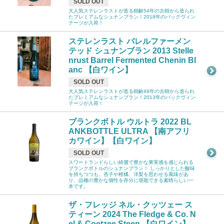
SOLD OUT
大人気ステレンラストが造る樹齢54年の古樹から造られ
たプレミアムなシュナンブラン！2018年のバックヴィン
テージが入荷！
ステレンラスト バレルファーメン
テッド シュナンブラン 2013 Stelle
nrust Barrel Fermented Chenin Bl
anc 【白ワイン】
SOLD OUT
大人気ステレンラストが造る樹齢49年の古樹から造られ
たプレミアムなシュナンブラン！2013年のバックヴィン
テージが入荷！
ブランクボトル ウルトラ 2022 BL
ANKBOTTLE ULTRA 【南アフリ
カワイン】【白ワイン】
SOLD OUT
スワートランドらしい綺麗で豊かな果実感を感じられる
ブランクボトルのシュナンブラン！ しっかりとした酸味
を持ちつつも、杏子や柑橘、洋梨を思わせる風味があ
り、品種の豊かな個性を存分に堪能できる素晴らしい一
本です。
ザ・フレッジ ネル・クッツェー ス
ティーン 2024 The Fledge & Co. N
el & Coetzee Steen 【白ワイン】