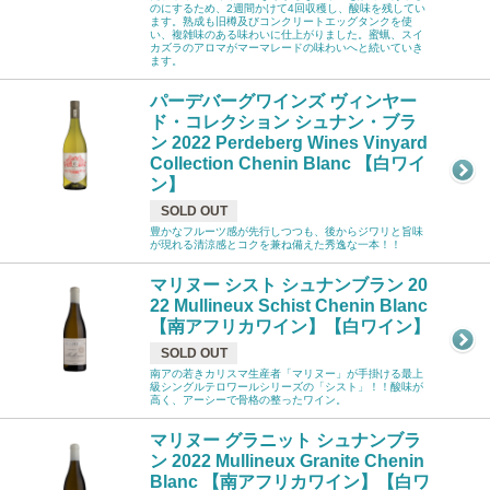
のにするため、2週間かけて4回収穫し、酸味を残してい
ます。熟成も旧樽及びコンクリートエッグタンクを使
い、複雑味のある味わいに仕上がりました。蜜蝋、スイ
カズラのアロマがマーマレードの味わいへと続いていき
ます。
パーデバーグワインズ ヴィンヤー
ド・コレクション シュナン・ブラ
ン 2022 Perdeberg Wines Vinyard
Collection Chenin Blanc 【白ワイ
ン】
SOLD OUT
豊かなフルーツ感が先行しつつも、後からジワリと旨味
が現れる清涼感とコクを兼ね備えた秀逸な一本！！
マリヌー シスト シュナンブラン 20
22 Mullineux Schist Chenin Blanc
【南アフリカワイン】【白ワイン】
SOLD OUT
南アの若きカリスマ生産者「マリヌー」が手掛ける最上
級シングルテロワールシリーズの「シスト」！！酸味が
高く、アーシーで骨格の整ったワイン。
マリヌー グラニット シュナンブラ
ン 2022 Mullineux Granite Chenin
Blanc 【南アフリカワイン】【白ワ