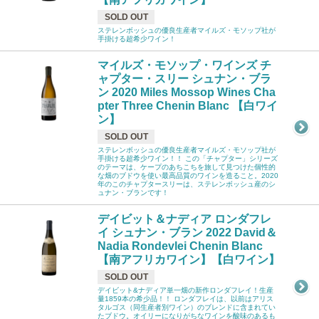
SOLD OUT
ステレンボッシュの優良生産者マイルズ・モソップ社が
手掛ける超希少ワイン！
マイルズ・モソップ・ワインズ チ
ャプター・スリー シュナン・ブラ
ン 2020 Miles Mossop Wines Cha
pter Three Chenin Blanc 【白ワイ
ン】
SOLD OUT
ステレンボッシュの優良生産者マイルズ・モソップ社が
手掛ける超希少ワイン！！ この「チャプター」シリーズ
のテーマは、ケープのあちこちを旅して見つけた個性的
な畑のブドウを使い最高品質のワインを造ること。2020
年のこのチャプタースリーは、ステレンボッシュ産のシ
ュナン・ブランです！
デイビット＆ナディア ロンダフレ
イ シュナン・ブラン 2022 David＆
Nadia Rondevlei Chenin Blanc
【南アフリカワイン】【白ワイン】
SOLD OUT
デイビット&ナディア単一畑の新作ロンダフレイ！生産
量1859本の希少品！！ ロンダフレイは、以前はアリス
タルゴス（同生産者別ワイン）のブレンドに含まれてい
たブドウ。オイリーになりがちなワインを酸味のあるも