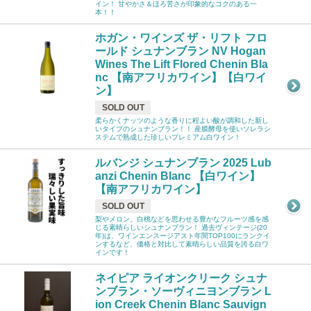
イン！ 甘やかさ＆ほろ苦さが印象的なコクのある一
本！！
ホガン・ワインズ ザ・リフト フロ
ールド シュナンブラン NV Hogan
Wines The Lift Flored Chenin Bla
nc 【南アフリカワイン】【白ワイ
ン】
SOLD OUT
柔らかくナッツのような香りに程よい酸が調和した新し
いタイプのシュナンブラン！！ 産膜酵母を使いソレラシ
ステムで熟成した珍しいプレミアム白ワイン！
ルバンジ シュナンブラン 2025 Lub
anzi Chenin Blanc 【白ワイン】
【南アフリカワイン】
SOLD OUT
梨やメロン、白桃などを思わせる豊かなフルーツ感を感
じる素晴らしいシュナンブラン！ 過去ヴィンテージ(20
年)は、ワインエンスージアスト年間TOP100にランクイ
ンするなど、価格と対比して素晴らしい品質を誇る白ワ
インです！
ネイピア ライオンクリーク シュナ
ンブラン・ソーヴィニヨンブラン L
ion Creek Chenin Blanc Sauvign