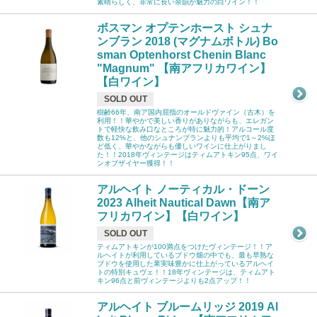
素晴らしく、非常に長い余韻が魅力の白ワイン！！
ボスマン オプテンホースト シュナ
ンブラン 2018 (マグナムボトル) Bo
sman Optenhorst Chenin Blanc
"Magnum" 【南アフリカワイン】
【白ワイン】
SOLD OUT
樹齢66年、南ア国内屈指のオールドヴァイン（古木）を
利用！！華やかで美しい香りがありながらも、エレガン
トで軽快な飲み口なところが特に魅力的！アルコール度
数も12%と、他のシュナンブランよりも平均で1～2%ほ
ど低く、華やかながらも優しいワインに仕上がりまし
た！！2018年ヴィンテージはティムアトキン95点、ワイ
ンオブザイヤー獲得！！
アルヘイト ノーティカル・ドーン
2023 Alheit Nautical Dawn【南ア
フリカワイン】【白ワイン】
SOLD OUT
ティムアトキンが100満点をつけたヴィンテージ！！ア
ルヘイトが利用しているブドウ畑の中でも、最も早熟な
ブドウを使用した果実味豊かに仕上がっているアルヘイ
トの特別キュヴェ！！18年ヴィンテージは、ティムアト
キン96点と前ヴィンテージよりも2点アップ！！
アルヘイト ブルームリッジ 2019 Al