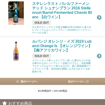
ステレンラスト バレルファーメン
テッド シュナンブラン 2016 Stelle
nrust Barrel Fermented Chenin Bl
anc 【白ワイン】
SOLD OUT
大人気ステレンラストが造る樹齢52年の古樹から造られ
たプレミアムなシュナンブラン！2016年のバックヴィン
テージが入荷！
ルバンジ オレンジ・イズ 2024 Lub
anzi Orange Is 【オレンジワイン】
【南アフリカワイン】
SOLD OUT
スワートランド産シュナンブラン使った豊かなコクのあ
る華やかなオレンジワイン！品質だけでなく、自然発酵
でナチュラルなワイン造りを心がけ、更に環境保護やフ
ェアトレード等、SDGs的な側面にも力を入れている生
産者です。
前のページへ
次のページへ
全188商品中 / 145-180商品
おすすめ商品