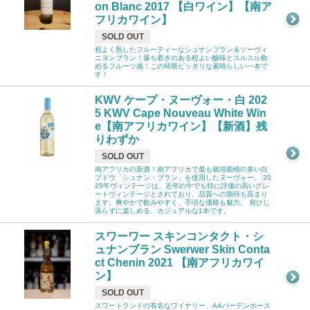
on Blanc 2017 【白ワイン】【南ア
フリカワイン】
SOLD OUT
程よく熟したフルーティーなシュナンブラン＆ソーヴィ
ニヨンブラン！落ち着きのある程よい酸味とスルスル飲
めるフルーツ感！この時期ピッタリな素晴らしい一本で
す！
KWV ケープ・ヌーヴォー・白 202
5 KWV Cape Nouveau White Win
e【南アフリカワイン】【新酒】残
りわずか
SOLD OUT
南アフリカの新酒！南アフリカで最も栽培面積の多い白
ブドウ「シュナン・ブラン」を使用したヌーヴォー。 20
25年ヴィンテージは、近年の中でも特に評価の高いグレ
ートヴィンテージとされており、品質への期待も高まり
ます。爽やかで飲みやすく、手頃な価格も魅力。 肩ひじ
張らずに楽しめる、カジュアルな1本です。
スワーワー スキンコンタクト・シ
ュナンブラン Swerwer Skin Conta
ct Chenin 2021 【南アフリカワイ
ン】
SOLD OUT
スワートランドの有名なワイナリー、AAバーデンホース