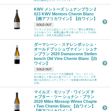
残る印象的なシュナンブランです！！
KWV メントーズ シュナンブラン 2
023 KWV Mentors Chenin Blanc
【南アフリカワイン】【白ワイン】
SOLD OUT
ワンランク上の上品なシュナンブラン！豊かな果実味と
コクがありつつ、綺麗な酸が寄り添う白ワイン。5,200L
生産され、日本入荷は限定114本。
ダーマシーン・ステレンボッシュ・
オールドブッシュヴァイン・シュナ
ンブラン 2020 Damascene Stellen
bosch Old Vine Chenin Blanc【白
ワイン】
SOLD OUT
ブーケンハーツクルーフの元醸造長「ヤン・スミット」
氏が独立して造られた新ブランド「ダーマシーン」が手
掛ける古木のシュナンブラン！！生産量1395本のみの希
少品。
マイルズ・モソップ・ワインズ チ
ャプター・ツー シュナン・ブラン
2020 Miles Mossop Wines Chapte
r Two Chenin Blanc 【白ワイン】
【南アフリカワイン】