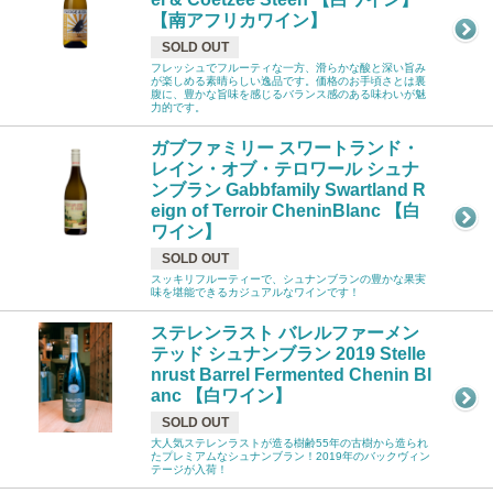
【南アフリカワイン】
SOLD OUT
フレッシュでフルーティな一方、滑らかな酸と深い旨み
が楽しめる素晴らしい逸品です。価格のお手頃さとは裏
腹に、豊かな旨味を感じるバランス感のある味わいが魅
力的です。
ガブファミリー スワートランド・
レイン・オブ・テロワール シュナ
ンブラン Gabbfamily Swartland R
eign of Terroir CheninBlanc 【白
ワイン】
SOLD OUT
スッキリフルーティーで、シュナンブランの豊かな果実
味を堪能できるカジュアルなワインです！
ステレンラスト バレルファーメン
テッド シュナンブラン 2019 Stelle
nrust Barrel Fermented Chenin Bl
anc 【白ワイン】
SOLD OUT
大人気ステレンラストが造る樹齢55年の古樹から造られ
たプレミアムなシュナンブラン！2019年のバックヴィン
テージが入荷！