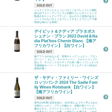
SOLD OUT
シュナンブランにちょっとパロミノをブレンドした個性
的な白ワイン！アンフォラと旧樽のコンビネーションで
熟成されたシュナンブランに、ほんのりと塩気のあるニ
ュートラルなパロミノをブレンドすることでピュアで個
性的な味わいを表現！
デイビット＆ナディア プラタボス
シュナン・ブラン 2023 David＆Na
dia Plat’bos Chenin Blanc 【南ア
フリカワイン】【白ワイン】
SOLD OUT
南アフリカのみならず、世界のトップ シュナン・ブラン
の一つ！！ そして、ホースティーン、スカリーコップと
並んで、デイビッド＆ナディアの単一畑トップシュナン4
兄弟姉妹の一つ！！プラタボス！ティムアトキン98点の
超高評価！
ザ・サディ・ファミリー・ワインズ
ロッツバンク 2024 The Sadie Fam
ily Wines Rotsbank 【白ワイン】
【南アフリカワイン】
SOLD OUT
長年(14年間) 交渉を続け、2021年にようやく手に入れた
古樹のシュナン・ブランの畑から、念願の初リリース。
兼ねてから、スワートランドのシュナン・ブランのワイ
ンを造るとしたらこの畑、と決めていた畑です。（サデ