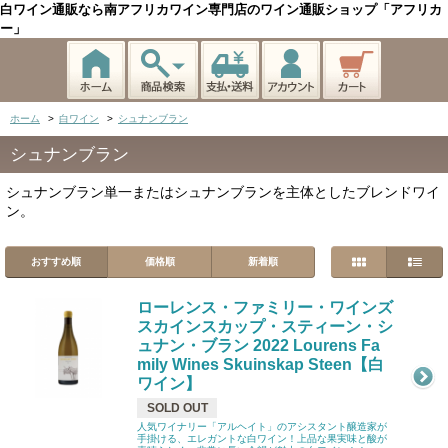
白ワイン通販なら南アフリカワイン専門店のワイン通販ショップ「アフリカ
ー」
ホーム
>
白ワイン
>
シュナンブラン
シュナンブラン
シュナンブラン単一またはシュナンブランを主体としたブレンドワイ
ン。
おすすめ順
価格順
新着順
ローレンス・ファミリー・ワインズ
スカインスカップ・スティーン・シ
ュナン・ブラン 2022 Lourens Fa
mily Wines Skuinskap Steen【白
ワイン】
SOLD OUT
人気ワイナリー「アルヘイト」のアシスタント醸造家が
手掛ける、エレガントな白ワイン！上品な果実味と酸が