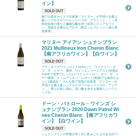
イン】
SOLD OUT
南アの若きカリスマ生産者「マリヌー」が手掛ける最上
級シングルテロワールシリーズの「グラニット」！！花
崗岩由来の香りと繊細な酸を持つ非常にピュアなワイ
ン。持続する豊かなアロマ（際立ったフレッシュ感と黄
色果実）。
マリヌー アイアン シュナンブラン
2021 Mullineux Iron Chenin Blanc
【南アフリカワイン】【白ワイン】
SOLD OUT
プラッターズワインガイド2023にて「ワイナリー・オ
ブ・ザ・イヤー」獲得、ワインエンスージアスト(米国)2
016年で世界でたった1人ワインメーカー・オブ・ザ・イ
ヤー獲得、ティムアトキン・レポート(英国)でも毎年のよ
うに1級認定！ そんな南ア屈指の生産者「マリヌー」が
手掛ける最上級シングルテロワールシリーズの「アイア
ン」。香りが前に現れ、高い酸を有する素晴らしいワイ
ンです。
ドーン・パトロール・ワインズ シ
ュナンブラン 2020 Dawn Patrol Wi
nes Chenin Blanc 【南アフリカワ
イン】【白ワイン】
SOLD OUT
シュナンブランの特徴が良く出た飲みごたえのある白ワ