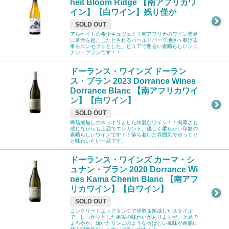
heit Bloom Ridge 【南アフリカワ
イン】【白ワイン】残り僅か
SOLD OUT
アルヘイトの希少キュヴェ！！南アフリカのワイン業界
に革命を起こしたとされるパールドバーグ地区へ奉げる
事をコンセプトとした、ピュアで明るい素晴らしいシュ
ナン・ブランです！！
ドーランス・ワインズ ドーラン
ス・ブラン 2023 Dorrance Wines
Dorrance Blanc 【南アフリカワイ
ン】【白ワイン】
SOLD OUT
樽熟成無しのスッキリとした綺麗なワイン！！肉厚さも
感じながらも上品でエレガント。優しく柔らかい印象の
素晴らしいワインです！！落ち着いた雰囲気でゆっくり
と味わいたい一品です。
ドーランス・ワインズ カーマ・シ
ュナン・ブラン 2020 Dorrance Wi
nes Kama Chenin Blanc 【南アフ
リカワイン】【白ワイン】
SOLD OUT
コンクリートエッグタンクで発酵＆熟成したスタイル
で、しっかりとした果実の味わいがありますが、上品で
まろやか。焼いたリンゴのような香ばしい風味が余韻に