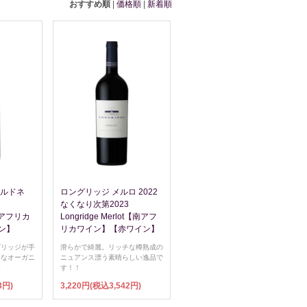
おすすめ順
|
価格順
|
新着順
ャルドネ
ロングリッジ メルロ 2022
なくなり次第2023
【南アフリカ
Longridge Merlot【南アフ
ン】
リカワイン】【赤ワイン】
グリッジが手
滑らかで綺麗。リッチな樽熟成の
チなオーガニ
ニュアンス漂う素晴らしい逸品で
す
す！！
3円)
3,220円(税込3,542円)