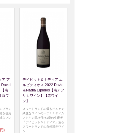
ア ア
デイビット＆ナディア エ
David
ルピディオス 2022 David
os 【南
＆Nadia Elpidios【南アフ
【白ワ
リカワイン】【赤ワイ
ン】
ンブラン
スワートランドの最もピュアで
種を使用
綺麗なワインの一つ！！ティム
雑なブレ
アトキン氏格付け1級の生産者
「デイビット＆ナディア」造る
スワートランドの自然派赤ワイ
0円)
ン！！