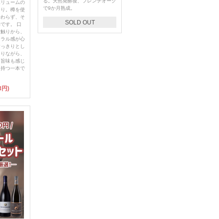
る。天然発酵後、フレンチオーク
ボリュームの
で9か月熟成。
香り。樽を使
かわらず、そ
SOLD OUT
です。 口
舌触りから、
ネラル感が心
すっきりとし
ありながら、
な旨味も感じ
を持つ一本で
3円)