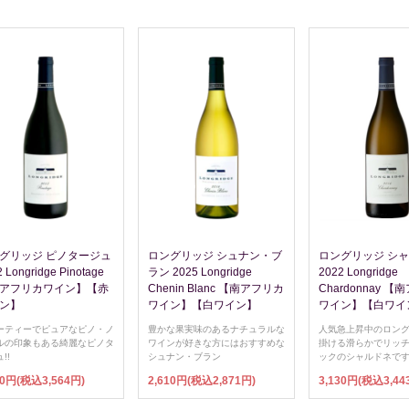
グリッジ ピノタージュ
ロングリッジ シュナン・ブ
ロングリッジ シ
 Longridge Pinotage
ラン 2025 Longridge
2022 Longridge
アフリカワイン】【赤
Chenin Blanc 【南アフリカ
Chardonnay 
ン】
ワイン】【白ワイン】
ワイン】【白ワイ
ーティーでピュアなピノ・ノ
豊かな果実味のあるナチュラルな
人気急上昇中のロン
ルの印象もある綺麗なピノタ
ワインが好きな方にはおすすめな
掛ける滑らかでリッ
!!
シュナン・ブラン
ックのシャルドネで
40円(税込3,564円)
2,610円(税込2,871円)
3,130円(税込3,44