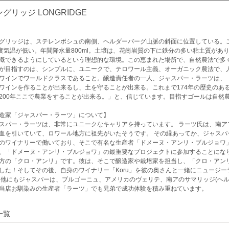
グリッジ LONGRIDGE
グリッジは、ステレンボシュの南側、ヘルダーバーグ山脈の斜面に位置している。
3度気温が低い。年間降水量800ml。土壌は、花崗岩質の下に鉄分の多い粘土質が
漑できるようにしているという理想的な環境。この恵まれた場所で、自然農法で多
が目指すのは、シンプルに、ユニークで、テロワール主義、オーガニック農法で、
ワインでワールドクラスであること。醸造責任者の一人、ジャスパー・ラーツは、
ワインを作ることが出来るし、土を守ることが出来る。これまで174年の歴史のあ
200年ここで農業をすることが出来る。」と、信じています。目指すゴールは自然
造家「ジャスパー・ラーツ」について】
スパー・ラーツは、非常にユニークなキャリアを持っています。 ラーツ氏は、南ア
血を引いていて、ロワール地方に祖先がいたそうです。 その縁あってか、ジャスパ
のワイナリーで働いており、そこで有名な生産者「ドメーヌ・アンリ・ブルジョワ」
、「ドメーヌ・アンリ・ブルジョワ」の最重要なプロジェクトに参加することにな
方の「クロ・アンリ」です。彼は、そこで醸造家や栽培家を担当し、「クロ・アン
した！そしてその後、自身のワイナリー「Koru」を彼の奥さんと一緒にニュージ
 他にもジャスパーは、ブルゴーニュ、アメリカのヴェリテ、南アのサマリッジ(ヘ
当店お馴染みの生産者「ラーツ」でも兄弟で成功体験を積み重ねています。
一覧