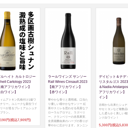
アルヘイト カルトロジー
ラールワインズ サンソー
デイビット＆ナディ
lheit Cartology 2023
Rall Wines Cinsault 2023
リスタルゴス 2023 
【南アフリカワイン】
【南アフリカワイン】
＆Nadia Aristarg
【白ワイン】
【赤ワイン】
アフリカワイン】
イン】
ィムアトキン氏格付け1級ワ
華やかな香りと透明感。口当た
ナリー。ユニークな新生ワイ
り優しい穏やかなサンソー 紅
古樹から出来たシュナ
リーが造るプレミアムシュナ
茶やスミレを思わせる高貴なフ
やセミヨンなど複数品
ブラン。
ローラルアロマと、ラズベリ
した柔らかく美しい複
ー、クランベリーの赤系果実、
ンド白ワイン！
,190円(税込7,909円)
全房発酵由来のハーブの香りが
5,300円(税込5,83
華やかに広がります。タンニン