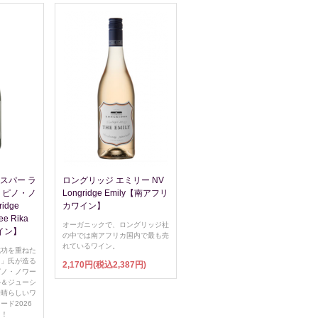
スパー ラ
ロングリッジ エミリー NV
 ピノ・ノ
Longridge Emily【南アフリ
idge
カワイン】
ee Rika
オーガニックで、ロングリッジ社
ワイン】
の中では南アフリカ国内で最も売
れているワイン。
成功を重ねた
ツ」氏が造る
2,170円(税込2,387円)
ピノ・ノワー
か＆ジューシ
素晴らしいワ
ド2026
！！