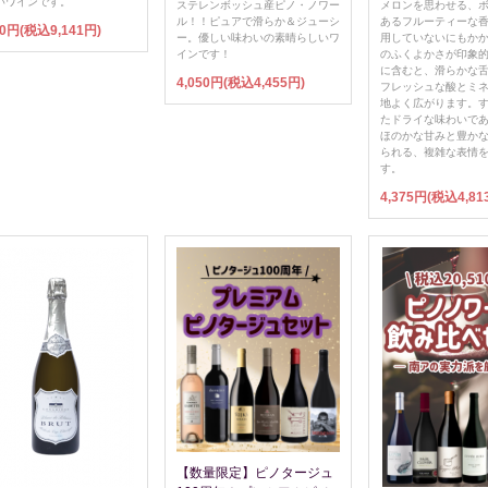
いワインです。
ステレンボッシュ産ピノ・ノワー
メロンを思わせる、
ル！！ピュアで滑らか＆ジューシ
あるフルーティーな
10円(税込9,141円)
ー。優しい味わいの素晴らしいワ
用していないにもか
インです！
のふくよかさが印象的
に含むと、滑らかな
4,050円(税込4,455円)
フレッシュな酸とミ
地よく広がります。
たドライな味わいで
ほのかな甘みと豊か
られる、複雑な表情
す。
4,375円(税込4,81
【数量限定】ピノタージュ