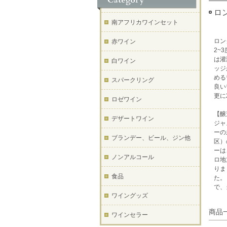
ロン
南アフリカワインセット
ロン
赤ワイン
2~
は灌
白ワイン
ッジ
める
スパークリング
良い
更に
ロゼワイン
【醸
デザートワイン
ジャ
ーの
ブランデー、ビール、ジン他
区）
ーは
ノンアルコール
ロ地
りま
食品
た。
で、
ワイングッズ
商品
ワインセラー