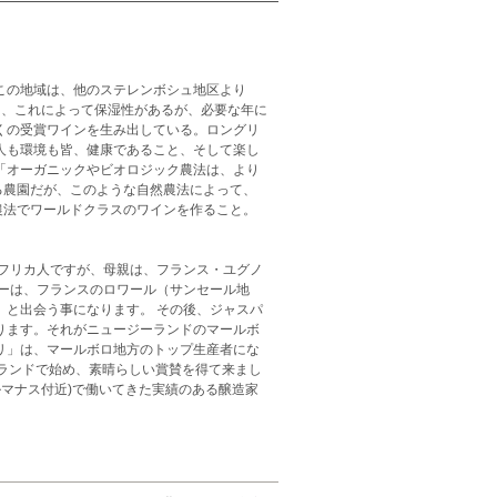
この地域は、他のステレンボシュ地区より
あり、これによって保湿性があるが、必要な年に
くの受賞ワインを生み出している。ロングリ
人も環境も皆、健康であること、そして楽し
「オーガニックやビオロジック農法は、より
る農園だが、このような自然農法によって、
農法でワールドクラスのワインを作ること。
フリカ人ですが、母親は、フランス・ユグノ
ーは、フランスのロワール（サンセール地
と出会う事になります。 その後、ジャスパ
ります。それがニュージーランドのマールボ
リ」は、マールボロ地方のトップ生産者にな
ーランドで始め、素晴らしい賞賛を得て来まし
ルマナス付近)で働いてきた実績のある醸造家