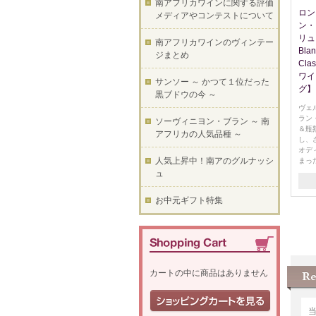
南アフリカワインに関する評価
ロン
メディアやコンテストについて
ン・
リュッ
南アフリカワインのヴィンテー
Blan
ジまとめ
Cla
ワイ
サンソー ～ かつて１位だった
グ】
黒ブドウの今 ～
ヴェ
ラン
ソーヴィニヨン・ブラン ～ 南
＆瓶
アフリカの人気品種 ～
し、
オデ
人気上昇中！南アのグルナッシ
まっ
ュ
お中元ギフト特集
カートの中に商品はありません