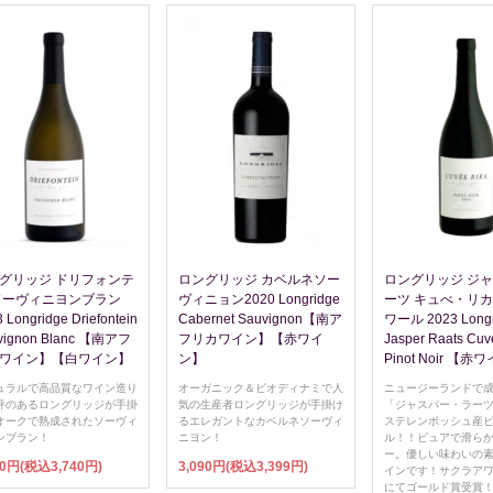
グリッジ ドリフォンテ
ロングリッジ カベルネソー
ロングリッジ ジャ
ソーヴィニヨンブラン
ヴィニョン2020 Longridge
ーツ キュべ・リカ
 Longridge Driefontein
Cabernet Sauvignon【南ア
ワール 2023 Longr
vignon Blanc 【南アフ
フリカワイン】【赤ワイ
Jasper Raats Cuv
ワイン】【白ワイン】
ン】
Pinot Noir 【赤
ュラルで高品質なワイン造り
オーガニック＆ビオディナミで人
ニュージーランドで
評のあるロングリッジが手掛
気の生産者ロングリッジが手掛け
「ジャスパー・ラー
オークで熟成されたソーヴィ
るエレガントなカベルネソーヴィ
ステレンボッシュ産
ンブラン！
ニヨン！
ル！！ピュアで滑ら
ー。優しい味わいの
00円(税込3,740円)
3,090円(税込3,399円)
インです！サクラアワー
にてゴールド賞受賞