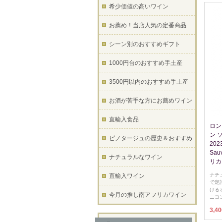
希少価値の高いワイン
お薦め！当店人気の定番商品
シーン別のおすすめギフト
1000円台のおすすめ手土産
3500円以内のおすすめ手土産
お酒が苦手な方にお薦めワイン
直輸入食品
ロン
ン 
ピノタージュの歴史＆おすすめ
2023
Sau
ナチュラルなワイン
リカ
ナチ
直輸入ワイン
で定
ける
今月の推し南アフリカワイン
ニヨ
3,4