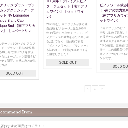
100周年！プレミアムピノ
グリッジ ブランドブラ
ピノノワール飲み
タージュセット【南アフリ
カップクラシック・ブ
ト -南アの実力派
カワイン】【セットワイ
ト NV Longridge
【南アフリカワイ
ン】
c de Blanc Cap
ットワイン】
2025年は、南アフリカが誇る独
sique Brut 【南アフリカ
「南アフリカのピノ
自品種 ピノタージュ誕生100周
ン】 【スパークリン
手軽に飲めて奥深い！」
年 の記念すべき年！ そこで、ピ
台後半〜4,000円ほ
ノタージュの魅力を存分に楽しめ
産地やスタイルの違
るだけでなく、親品種である
ルデーリョ100％のレアなブ
6本を厳選。世界的に
「ピノ・ノワール」「サンソー」
・ド・ブラン！瓶内2次発酵
る中、この価格帯で
も味わえる、特別な6本セットを
熟40カ月で深いコクを実現
南アフリカならでは
ご用意しました！
さらにオーガニック栽培＆ビ
ントです。
ィナミ認証。自然の恵みが詰
SOLD OUT
た逸品。
SOLD OU
SOLD OUT
<
1
>
当店おすすめ商品はコチラ！！