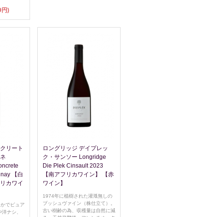
9円)
ンクリート
ロングリッジ デイプレッ
ドネ
ク・サンソー Longridge
oncrete
Die Plek Cinsault 2023
onnay 【白
【南アフリカワイン】 【赤
フリカワイ
ワイン】
1974年に植樹された灌漑無しの
ブッシュヴァイン（株仕立て）。
よかでピュア
古い樹齢の為、収穫量は自然に減
や洋ナシ、