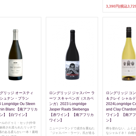
3,390円(税込3,72
グリッジ オースティ
ロングリッジ ジャスパー ラ
ロングリッジ コ
シュナン・ブラン
ーツ スキャベンガ（スカベ
＆クレイ シャル
 Longridge Ou Steen
ンガ）2023 Longridge
2024Longridge C
nin Blanc 【南アフリカ
Jasper Raats Skebenga
and Clay Chard
ン】【白ワイン】
【赤ワイン】 【南アフリカ
ワイン】 【南ア
ワイン】
ン】
ールのドゥミ・セック(中辛
に触発され造られたリッチで
ニュージーランドで成功を重ねた
樽を使わない、ふく
感のある柔らかい一本！素晴
「ジャスパー・ラーツ」氏が造る
なシャルドネ！ 白桃