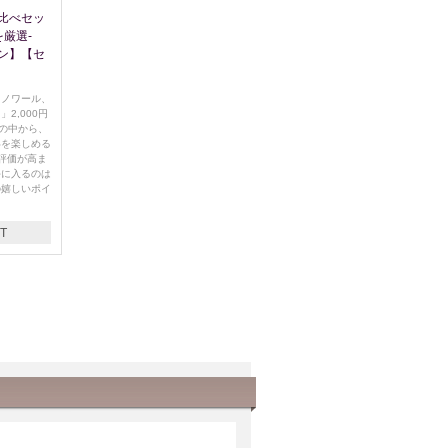
比べセッ
を厳選-
ン】【セ
・ノワール、
2,000円
どの中から、
いを楽しめる
評価が高ま
手に入るのは
の嬉しいポイ
T