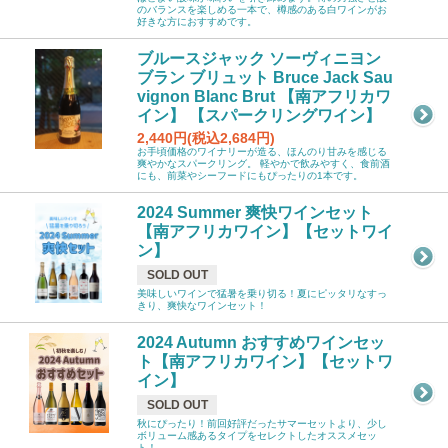
のバランスを楽しめる一本で、樽感のある白ワインがお
好きな方におすすめです。
ブルースジャック ソーヴィニヨン
ブラン ブリュット Bruce Jack Sau
vignon Blanc Brut 【南アフリカワ
イン】 【スパークリングワイン】
2,440円(税込2,684円)
お手頃価格のワイナリーが造る、ほんのり甘みを感じる
爽やかなスパークリング。 軽やかで飲みやすく、食前酒
にも、前菜やシーフードにもぴったりの1本です。
2024 Summer 爽快ワインセット
【南アフリカワイン】【セットワイ
ン】
SOLD OUT
美味しいワインで猛暑を乗り切る！夏にピッタリなすっ
きり、爽快なワインセット！
2024 Autumn おすすめワインセッ
ト【南アフリカワイン】【セットワ
イン】
SOLD OUT
秋にぴったり！前回好評だったサマーセットより、少し
ボリューム感あるタイプをセレクトしたオススメセッ
ト！