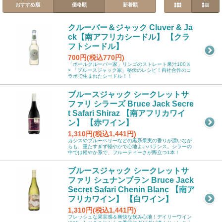
おすすめ順
価格順
新着順
クルーバー＆ジャック Cluver & Ja
ck【南アフリカシードル】 【クラ
フトシードル】
700円(税込770円)
「ポールクルーバー家」リンゴのストレート果汁100％
× 「ブルースジャック家」秘伝のレシピ！両社合作のコ
ラボで生まれたシードル！！
ブルースジャック シークレットサ
ファリ シラーズ Bruce Jack Secre
t Safari Shiraz 【南アフリカワイ
ン】 【赤ワイン】
1,310円(税込1,441円)
カシスやブルーベリーなどの黒系果実の香りが漂いなが
らも、重たすぎず軽やかで心地よいバランス。シラーの
中では軽やか系で、フルーティーさが際立つ1本！
ブルースジャック シークレットサ
ファリ シュナンブラン Bruce Jack
Secret Safari Chenin Blanc 【南ア
フリカワイン】 【白ワイン】
1,310円(税込1,441円)
フレッシュな果実感＆爽快な飲み心地！デイリーワイン