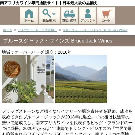
南アフリカワイン専門通販サイト | 日本最大級の品揃え
ホーム
>
ワイナリー一覧（五十音順）
>
ブルースジャック・ワインズ Bruce Jack Wines
ブルースジャック・ワインズ Bruce Jack Wines
地域：オーバーバーグ 設立：2018年
フラッグストーンなど様々なワイナリーで醸造責任者を勤め、成功を
収めてきたブルース・ジャックが2018年に独立。その後は快進撃の
勢いで急成長し、南アフリカワインを代表するビッグ・ブランドの一
つに成長。2020年からは4年連続でドリンク・ビジネスの「世界で最
も称賛されるワインブランド50」にランクイン。南アフリカの高地、