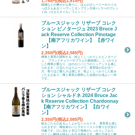
1,740円(税込1,914円)
柑橘などの爽やかな香りに、ほんの少しベリーやスイカ
っぽさもあるソーヴィニヨンブラン主体+シラーのブレン
ド白（ロゼスタイル）ワイン！！
ブルースジャック リザーブ コレク
ション ピノタージュ 2023 Bruce J
ack Reserve Collection Pinotage
【南アフリカワイン】 【赤ワイ
ン】
2,350円(税込2,585円)
樽香と果実が調和する、程よくしっかりしたピノタージ
ュ。 ブラックチェリーやプラムの凝縮感に、しっかりと
した樽香が重なり、ほのかにバニラのニュアンスも感じ
られます。口当たりはスムーズで、果実味が広がる一
方、香りほど重たさは感じず、程よくしっかりした飲み
ごたえがあり、樽と果実が調和した余韻が心地よい一本
です。
ブルースジャック リザーブ コレク
ション シャルドネ 2024 Bruce Jac
k Reserve Collection Chardonnay
【南アフリカワイン】 【白ワイ
ン】
2,350円(税込2,585円)
飲みごたえのあるふくよかなシャルドネ。 果実香も感じ
られますが、樽由来のバニラやトーストの香りが主役の
印象です。口に含むと辛口で骨格がしっかりしており、
ほどよい酸味が味わいを引き締めます。樽の力強さと酸