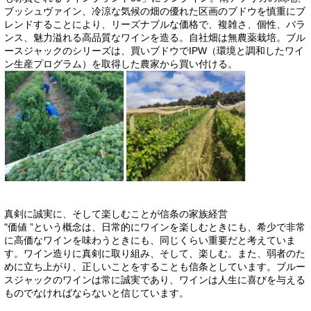
ブッシュヴァイン、冷涼な気候の畑の優れた区画のブドウを慎重にブ
レンドすることにより、リーズナブルな価格で、複雑さ、個性、バラ
ンス、魅力溢れる高品質なワインを造る。自社畑は無農薬栽培。ブル
ースジャックのシリーズは、買いブドウでIPW（環境と調和したワイ
ン生産プログラム）を取得した農家から買い付ける。
真剣に誠実に、そして楽しむことが信条の家族経営
"価値 ”という概念は、日常的にワインを楽しむときにも、希少で非常
に高価なワインを味わうときにも、同じくらい重要だと考えていま
す。ワイン造りに真剣に取り組み、そして、楽しむ。また、弱者のた
めに立ち上がり、正しいことをすることも信条としています。ブルー
スジャックのワインは常に誠実であり、ワインは人生に喜びを与える
ものでなければならないと信じています。