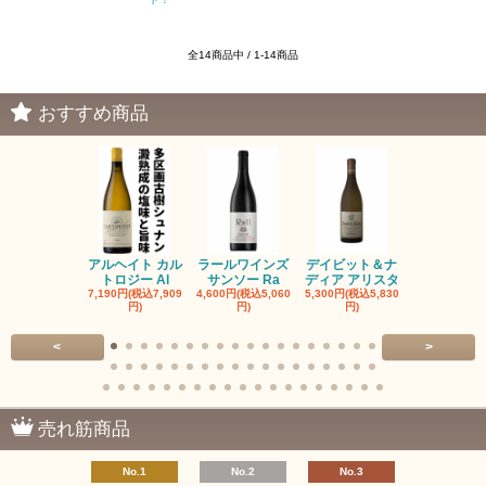
全14商品中 / 1-14商品
おすすめ商品
アルヘイト カル
ラールワインズ
デイビット＆ナ
デイビット
トロジー Al
サンソー Ra
ディア アリスタ
ディア エル
7,190円(税込7,909
4,600円(税込5,060
5,300円(税込5,830
5,300円(税込5
円)
円)
円)
円)
<
>
売れ筋商品
No.1
No.2
No.3
No.4