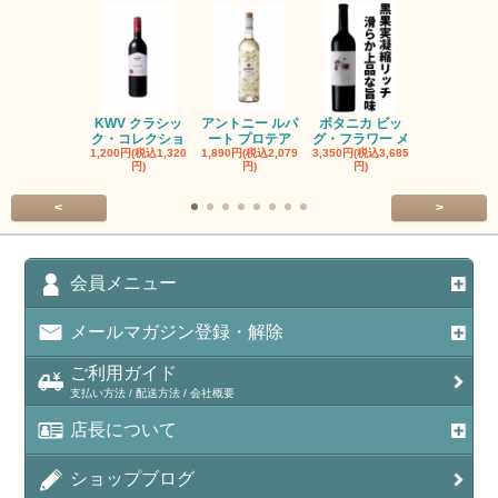
KWV クラシッ
アントニー ルパ
ボタニカ ビッ
ブーケンハ
ク・コレクショ
ート プロテア
グ・フラワー メ
クルーフ ポ
1,200円(税込1,320
1,890円(税込2,079
3,350円(税込3,685
1,560円(税込1
円)
円)
円)
円)
<
>
会員メニュー
メールマガジン登録・解除
ご利用ガイド
支払い方法 / 配送方法 / 会社概要
店長について
ショップブログ