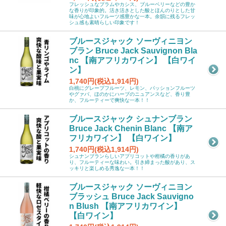
フレッシュなプラムやカシス、ブルーベリーなどの豊か
な香りが印象的。活き活きとした酸とほんのりとした甘
味が心地よいフルーツ感豊かな一本。余韻に残るフレッ
シュ感も素晴らしい印象です！
ブルースジャック ソーヴィニヨン
ブラン Bruce Jack Sauvignon Bla
nc 【南アフリカワイン】 【白ワイ
ン】
1,740円(税込1,914円)
白桃にグレープフルーツ、レモン、パッションフルーツ
やグァバ、ほのかにハーブのニュアンスなど、香り豊
か、フルーティーで爽快な一本！！
ブルースジャック シュナンブラン
Bruce Jack Chenin Blanc 【南ア
フリカワイン】 【白ワイン】
1,740円(税込1,914円)
シュナンブランらしいアプリコットや柑橘の香りがあ
り、フルーティーな味わい。引き締まった酸があり、ス
ッキリと楽しめる秀逸な一本！！
ブルースジャック ソーヴィニヨン
ブラッシュ Bruce Jack Sauvigno
n Blush 【南アフリカワイン】
【白ワイン】