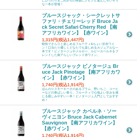
にぴったり＆これからの季節にグビグビ進んじゃいそう
な一本が登場！
ブルースジャック・シークレットサ
ファリ・チェリーレッド Bruce Ja
ck Secret Safari Cherry Red 【南
アフリカワイン】【赤ワイン】
1,315円(税込1,447円)
軽快でさらりと楽しめるフルーティ&ちょい甘赤ワイ
ン！口当たり優しくどなたでも楽しめるカジュアルな一
本です！ピノタージュやメルロー、ルビーカベルネをブ
レンドした南アらしいブレンド赤ワイン。
ブルースジャック ピノタージュ Br
uce Jack Pinotage 【南アフリカワ
イン】 【赤ワイン】
1,740円(税込1,914円)
ほんのりスモーキーさのあるプラム、野いちご、コーヒ
ーなどの香ばしい香り。フルーティで心地よい甘みを感
じる親しみやすい一本！ピノタージュ入門としておすす
め！
ブルースジャック カベルネ・ソー
ヴィニヨン Bruce Jack Cabernet
Sauvignon 【南アフリカワイン】
【赤ワイン】
1,740円(税込1,914円)