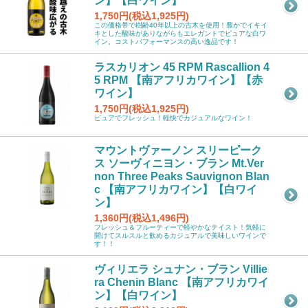
ン】【白ワイン】
1,750円(税込1,925円)
この価格帯で樹齢40年以上の古木を使用！豊かでイキイ
キとした酸味がありながらもエレガントでピュアな白ワ
イン。コストパフォーマンスの高い逸品です！
ラスカリオン 45 RPM Rascallion 4
5 RPM 【南アフリカワイン】【赤
ワイン】
1,750円(税込1,925円)
ピュアでフレッシュ！軽快でカジュアルなワイン！
マウントヴァーノン スリーピーク
ス ソーヴィニヨン・ブラン Mt.Ver
non Three Peaks Sauvignon Blan
c 【南アフリカワイン】【白ワイ
ン】
1,360円(税込1,496円)
フレッシュ＆フルーティーで軽やかなテイスト！気軽に
開けてスルスルと飲めるカジュアルで美味しいワインで
す！！
ヴィリエラ シュナン・ブラン Villie
ra Chenin Blanc 【南アフリカワイ
ン】【白ワイン】