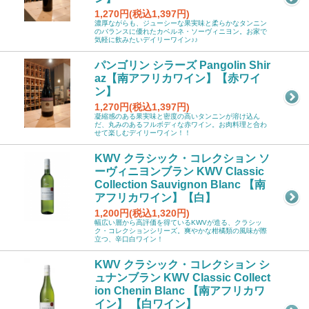
1,270円(税込1,397円)
濃厚ながらも、ジューシーな果実味と柔らかなタンニン
のバランスに優れたカベルネ・ソーヴィニヨン。お家で
気軽に飲みたいデイリーワイン♪♪
パンゴリン シラーズ Pangolin Shir
az【南アフリカワイン】【赤ワイ
ン】
1,270円(税込1,397円)
凝縮感のある果実味と密度の高いタンニンが溶け込ん
だ、丸みのあるフルボディな赤ワイン。お肉料理と合わ
せて楽しむデイリーワイン！！
KWV クラシック・コレクション ソ
ーヴィニヨンブラン KWV Classic
Collection Sauvignon Blanc 【南
アフリカワイン】【白】
1,200円(税込1,320円)
幅広い層から高評価を得ているKWVが造る、クラシッ
ク・コレクションシリーズ。爽やかな柑橘類の風味が際
立つ、辛口白ワイン！
KWV クラシック・コレクション シ
ュナンブラン KWV Classic Collect
ion Chenin Blanc 【南アフリカワ
イン】 【白ワイン】