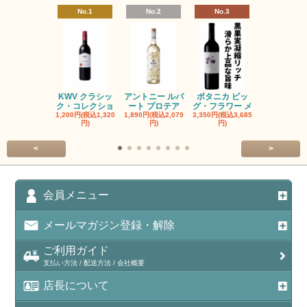
No.1
No.2
No.3
No.4
KWV クラシッ
アントニー ルパ
ボタニカ ビッ
ブーケンハ
ク・コレクショ
ート プロテア
グ・フラワー メ
クルーフ ポ
1,200円(税込1,320
1,890円(税込2,079
3,350円(税込3,685
1,560円(税込1
円)
円)
円)
円)
<
>
会員メニュー
メールマガジン登録・解除
ご利用ガイド
支払い方法 / 配送方法 / 会社概要
店長について