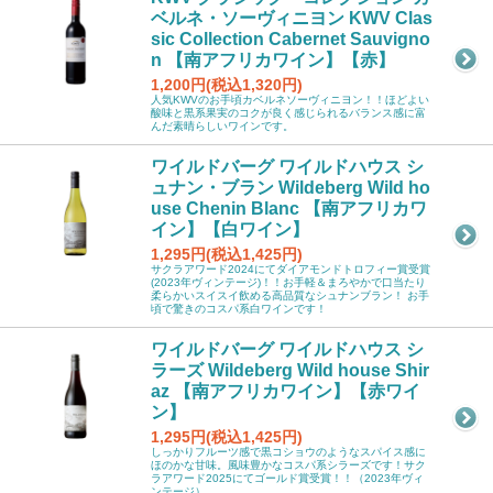
ベルネ・ソーヴィニヨン KWV Clas
sic Collection Cabernet Sauvigno
n 【南アフリカワイン】【赤】
1,200円(税込1,320円)
人気KWVのお手頃カベルネソーヴィニヨン！！ほどよい
酸味と黒系果実のコクが良く感じられるバランス感に富
んだ素晴らしいワインです。
ワイルドバーグ ワイルドハウス シ
ュナン・ブラン Wildeberg Wild ho
use Chenin Blanc 【南アフリカワ
イン】【白ワイン】
1,295円(税込1,425円)
サクラアワード2024にてダイアモンドトロフィー賞受賞
(2023年ヴィンテージ)！！お手軽＆まろやかで口当たり
柔らかいスイスイ飲める高品質なシュナンブラン！ お手
頃で驚きのコスパ系白ワインです！
ワイルドバーグ ワイルドハウス シ
ラーズ Wildeberg Wild house Shir
az 【南アフリカワイン】【赤ワイ
ン】
1,295円(税込1,425円)
しっかりフルーツ感で黒コショウのようなスパイス感に
ほのかな甘味。風味豊かなコスパ系シラーズです！サク
ラアワード2025にてゴールド賞受賞！！（2023年ヴィ
ンテージ）