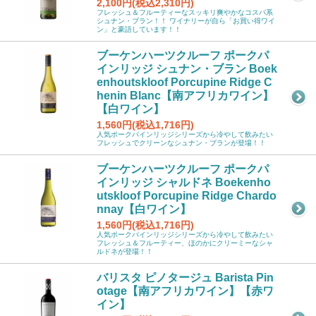
2,100円(税込2,310円)
フレッシュ＆フルーティーなスッキリ爽やかなコスパ系
シュナン・ブラン！！ ワイナリーが自ら「お買い得ワイ
ン」と豪語しています！！
ブーケンハーツクルーフ ポークパ
インリッジ シュナン・ブラン Boek
enhoutskloof Porcupine Ridge C
henin Blanc【南アフリカワイン】
【白ワイン】
1,560円(税込1,716円)
人気ポークパインリッジシリーズから冷やして飲みたい
フレッシュでクリーンなシュナン・ブランが登場！！
ブーケンハーツクルーフ ポークパ
インリッジ シャルドネ Boekenho
utskloof Porcupine Ridge Chardo
nnay【白ワイン】
1,560円(税込1,716円)
人気ポークパインリッジシリーズから冷やして飲みたい
フレッシュ＆フルーティー、ほのかにクリーミーなシャ
ルドネが登場！！
バリスタ ピノタージュ Barista Pin
otage【南アフリカワイン】【赤ワ
イン】