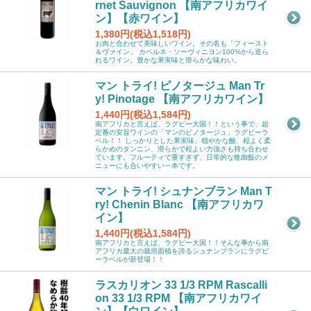
rnet Sauvignon 【南アフリカワイ
ン】【赤ワイン】
1,380円(税込1,518円)
お肉と合わせて美味しいワイン。その名も「フィースト
＆ヴァイン」 カベルネ・ソーヴィニヨン100%から造ら
れるワイン。豊かな果実味と滑らかな味わい。
マン トライ! ピノタージュ Man Tr
y! Pinotage 【南アフリカワイン】
1,440円(税込1,584円)
南アフリカと言えば、ラグビー大国！！という事で、超
定番の安旨ワインの「マンのピノタージュ」ラグビーラ
ベル！！ しっかりとした果実味、穏やかな酸、程よく柔
らかめのタンニン、滑らかで程よい力強さも持ち合わせ
ています。フルーティで重すぎず、日常的な晩御飯のメ
ニューにも合いやすい一本です。
マン トライ! シュナンブラン Man T
ry! Chenin Blanc 【南アフリカワ
イン】
1,440円(税込1,584円)
南アフリカと言えば、ラグビー大国！！そんな事から南
アフリカ最大の栽培面積を誇るシュナンブランにラグビ
ーラベルが新登場！！
ラスカリオン 33 1/3 RPM Rascalli
on 33 1/3 RPM 【南アフリカワイ