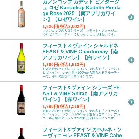
カノンコップ カデット ピノタージ
ュ ロゼ Kanonkop Kadette Pinota
ge Rose 2025 【南アフリカワイ
ン】【ロゼワイン】
1,820円(税込2,002円)
カノンコップの人気シリーズ「カデットピノタージュ」
のロゼ！フルーティーでしっかりとした味わいです。
フィースト＆ヴァイン シャルドネ
FEAST & VINE Chardonnay【南
アフリカワイン】【白ワイン】
1,380円(税込1,518円)
お肉と合わせて美味しいワイン。その名も「フィースト
＆ヴァイン」 シャルドネ100%から造られるフルーティ
―で、キレのある辛口白ワインです。
フィースト&ヴァイン シラーズ FE
AST & VINE Shiraz 【南アフリカ
ワイン】【赤ワイン】
1,380円(税込1,518円)
お肉と合わせて美味しいワイン。その名も「フィースト
＆ヴァイン」 シラーズ100%から造られるワイン。アル
コールと酸味のバランスの取れた辛口赤ワインです。
フィースト&ヴァイン カベルネ・ソ
ーヴィニヨン FEAST & VINE Cabe