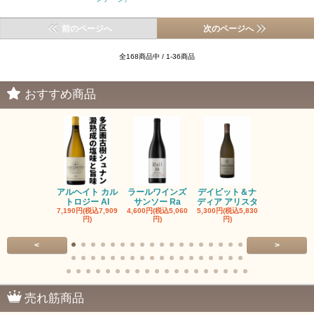
前のページへ
次のページへ
全168商品中 / 1-36商品
おすすめ商品
アルヘイト カル
ラールワインズ
デイビット＆ナ
デイビット
トロジー Al
サンソー Ra
ディア アリスタ
ディア エル
7,190円(税込7,909
4,600円(税込5,060
5,300円(税込5,830
5,300円(税込5
円)
円)
円)
円)
<
>
売れ筋商品