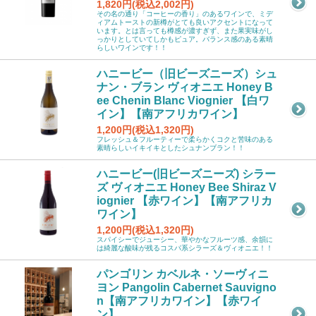
1,820円(税込2,002円)
その名の通り「コーヒーの香り」のあるワインで、ミデ
ィアムトーストの新樽がとても良いアクセントになって
います。とは言っても樽感が濃すぎず、また果実味がし
っかりとしていてしかもピュア。バランス感のある素晴
らしいワインです！！
ハニービー（旧ビーズニーズ）シュ
ナン・ブラン ヴィオニエ Honey B
ee Chenin Blanc Viognier 【白ワ
イン】【南アフリカワイン】
1,200円(税込1,320円)
フレッシュ＆フルーティーで柔らかくコクと苦味のある
素晴らしいイキイキとしたシュナンブラン！！
ハニービー(旧ビーズニーズ) シラー
ズ ヴィオニエ Honey Bee Shiraz V
iognier 【赤ワイン】【南アフリカ
ワイン】
1,200円(税込1,320円)
スパイシーでジューシー、華やかなフルーツ感、余韻に
は綺麗な酸味が残るコスパ系シラーズ＆ヴィオニエ！！
パンゴリン カベルネ・ソーヴィニ
ヨン Pangolin Cabernet Sauvigno
n【南アフリカワイン】【赤ワイ
ン】