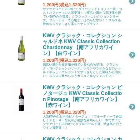
1,200円(税込1,320円)
サクラアワード2026にてダイヤモンドトロフィー賞、コ
ストパフォーマンス賞受賞！！幅広い層から高評価を得
ているKWVが造る、クラシック・コレクションシリー
ズ。フルーティーで心地よいほのかな甘味！！スルスル
飲めちゃうすっきり系シュナンブラン！
KWV クラシック・コレクション シ
ャルドネ KWV Classic Collection
Chardonnay 【南アフリカワイ
ン】【白ワイン】
1,200円(税込1,320円)
幅広い層から高評価を得ているKWVが造る、クラシッ
ク・コレクションシリーズ。レモンやライムなどのシャ
ルドネらしいエレガントですっきりとした風味が心地良
い、スルスル飲めちゃうカジュアルなシャルドネ！
KWV クラシック・コレクション ピ
ノタージュ KWV Classic Collectio
n Pinotage 【南アフリカワイン】
【赤ワイン】
1,200円(税込1,320円)
人気KWVのお手頃ピノタージュ！！フルーティーで香ば
しくスモーキーな風味が絶妙な素晴らしい一本です！サ
クラアワード2026にてダブルゴールド賞、焼き鳥に合う
ワイン賞受賞！！
KWV クラシック・コレクション カ