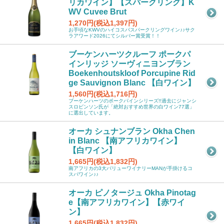
リカワイン】【スパークリング】K
WV Cuvee Brut
1,270円(税込1,397円)
お手頃なKWVのハイコスパスパークリングワイン♪♪サク
ラアワード2026にてシルバー賞受賞！！
ブーケンハーツクルーフ ポークパ
インリッジ ソーヴィニヨンブラン
Boekenhoutskloof Porcupine Rid
ge Sauvignon Blanc 【白ワイン】
1,560円(税込1,716円)
ブーケンハーツのポークパインシリーズ!!過去にジャンシ
スロビンソン氏が「絶対おすすめ世界の白ワイン77選」
に選出しています。
オーカ シュナンブラン Okha Chen
in Blanc 【南アフリカワイン】
【白ワイン】
1,665円(税込1,832円)
南アフリカの3大バリューワイナリーMANが手掛けるコ
スパワイン♪♪
オーカ ピノタージュ Okha Pinotag
e【南アフリカワイン】【赤ワイ
ン】
1,665円(税込1,832円)