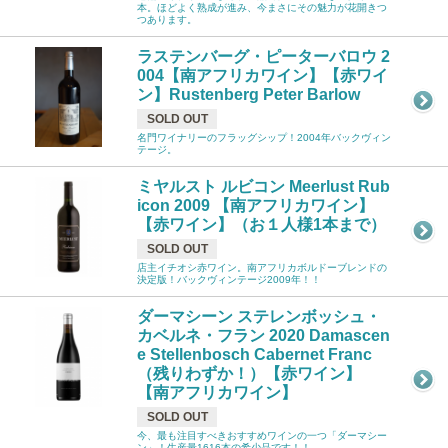
本。ほどよく熟成が進み、今まさにその魅力が花開きつ
つあります。
ラステンバーグ・ピーターバロウ 2
004【南アフリカワイン】【赤ワイ
ン】Rustenberg Peter Barlow
SOLD OUT
名門ワイナリーのフラッグシップ！2004年バックヴィン
テージ。
ミヤルスト ルビコン Meerlust Rub
icon 2009 【南アフリカワイン】
【赤ワイン】（お１人様1本まで）
SOLD OUT
店主イチオシ赤ワイン。南アフリカボルドーブレンドの
決定版！バックヴィンテージ2009年！！
ダーマシーン ステレンボッシュ・
カベルネ・フラン 2020 Damascen
e Stellenbosch Cabernet Franc
（残りわずか！）【赤ワイン】
【南アフリカワイン】
SOLD OUT
今、最も注目すべきおすすめワインの一つ「ダーマシー
ン」！生産量1616本の希少品です！！