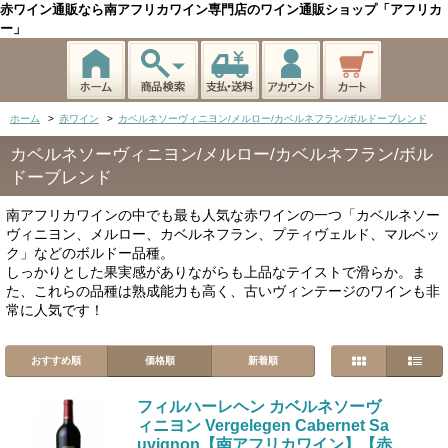
赤ワイン通販なら南アフリカワイン専門店のワイン通販ショップ「アフリカ
ー」
ホーム
>
赤ワイン
>
カベルネソーヴィニヨン/メルロー/カベルネフラン/ボルドーブレンド
カベルネソーヴィニヨン/メルロー/カベルネフラン/ボル
ドーブレンド
南アフリカワインの中でも最も人気な赤ワインの一つ「カベルネソー
ヴィニヨン、メルロー、カベルネフラン、プティヴェルド、マルベッ
ク」などのボルドー品種。
しっかりとした果実感がありながらも上品なテイストで滑らか。ま
た、これらの品種は熟成能力も高く、古いヴィンテージのワインも非
常に人気です！
おすすめ順
価格順
新着順
フィルハーレヘン カベルネソーヴ
ィニヨン Vergelegen Cabernet Sa
uvignon【南アフリカワイン】【赤