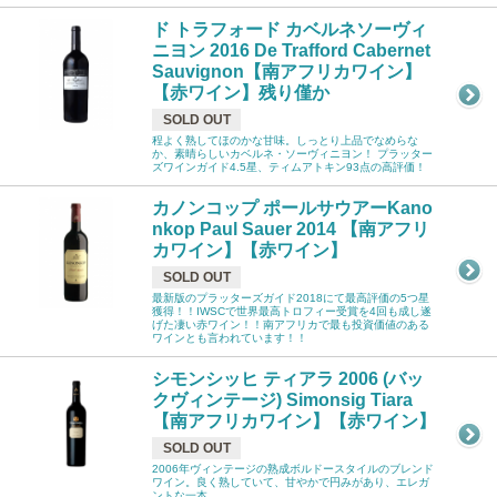
ド トラフォード カベルネソーヴィ
ニヨン 2016 De Trafford Cabernet
Sauvignon【南アフリカワイン】
【赤ワイン】残り僅か
SOLD OUT
程よく熟してほのかな甘味。しっとり上品でなめらな
か、素晴らしいカベルネ・ソーヴィニヨン！ プラッター
ズワインガイド4.5星、ティムアトキン93点の高評価！
カノンコップ ポールサウアーKano
nkop Paul Sauer 2014 【南アフリ
カワイン】【赤ワイン】
SOLD OUT
最新版のプラッターズガイド2018にて最高評価の5つ星
獲得！！IWSCで世界最高トロフィー受賞を4回も成し遂
げた凄い赤ワイン！！南アフリカで最も投資価値のある
ワインとも言われています！！
シモンシッヒ ティアラ 2006 (バッ
クヴィンテージ) Simonsig Tiara
【南アフリカワイン】【赤ワイン】
SOLD OUT
2006年ヴィンテージの熟成ボルドースタイルのブレンド
ワイン。良く熟していて、甘やかで円みがあり、エレガ
ントな一本。