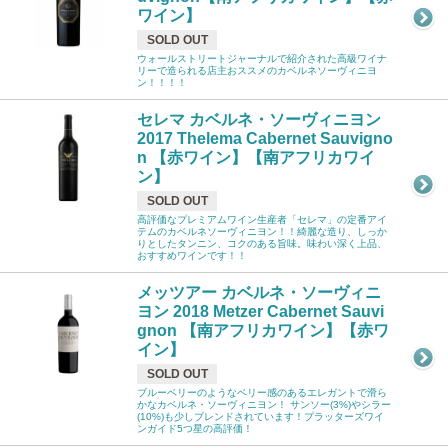
ワイン】
SOLD OUT
ウォールストリートジャーナルで紹介された高級ワイナ
リーで造られる店主おススメのカベルネソーヴィニヨ
ン！！！！
セレマ カベルネ・ソーヴィニヨン
2017 Thelema Cabernet Sauvigno
n 【赤ワイン】【南アフリカワイ
ン】
SOLD OUT
高評価なプレミアムワイン生産者「セレマ」の定番アイ
テムのカベルネソーヴィニヨン！！綺麗な造り、しっか
りとしたタンニン、コクのある旨味。味わい深く上品、
おすすめワインです！！
メッツアー カベルネ・ソーヴィニ
ヨン 2018 Metzer Cabernet Sauvi
gnon 【南アフリカワイン】【赤ワ
イン】
SOLD OUT
ブルーベリーのようなベリー感のあるエレガントで滑ら
かなカベルネ・ソーヴィニヨン！ サンソー(3%)やシラー
(10%)も少しブレンドされています！プラッターズワイ
ンガイド5つ星の高評価！