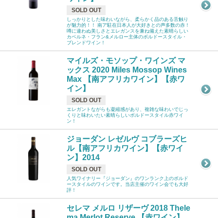
SOLD OUT
しっかりとした味わいながら、柔らかく品のある舌触り
が魅力的！！ 南ア駐在日本人が大好きとの声多数の赤！
噂に違わぬ美しさとエレガンスを兼ね備えた素晴らしい
カベルネ・フラン&メルロー主体のボルドースタイル・
ブレンドワイン！
マイルズ・モソップ・ワインズ マ
ックス 2020 Miles Mossop Wines
Max 【南アフリカワイン】【赤ワ
イン】
SOLD OUT
エレガントながらも凝縮感があり、複雑な味わいでじっ
くりと味わいたい素晴らしいボルドースタイル赤ワイ
ン！
ジョーダン レゼルヴ コブラーズヒ
ル【南アフリカワイン】【赤ワイ
ン】2014
SOLD OUT
人気ワイナリー『ジョーダン』のワンランク上のボルド
ースタイルのワインです。当店主催のワイン会でも大好
評！
セレマ メルロ リザーヴ 2018 Thele
ma Merlot Reserve 【赤ワイン】