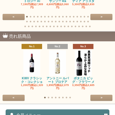
トロジー Al
サンソー Ra
ディア アリスタ
ディア エル
7,190円(税込7,909
4,600円(税込5,060
5,300円(税込5,830
5,300円(税込5
円)
円)
円)
円)
<
>
売れ筋商品
No.1
No.2
No.3
No.4
KWV クラシッ
アントニー ルパ
ボタニカ ビッ
ブーケンハ
ク・コレクショ
ート プロテア
グ・フラワー メ
クルーフ ポ
1,200円(税込1,320
1,890円(税込2,079
3,350円(税込3,685
1,560円(税込1
円)
円)
円)
円)
<
>