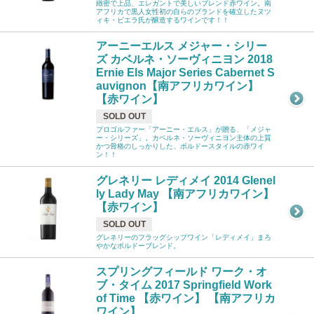
緻密で上品、エレガントで美しいブレンド赤ワイン。南
アフリカで黒人女性初の自らのブランドを確立したヌツ
ィキ・ビエラ氏が醸造するワインです！！
アーニーエルス メジャー・シリー
ズ カベルネ・ソーヴィニヨン 2018
Ernie Els Major Series Cabernet S
auvignon【南アフリカワイン】
【赤ワイン】
SOLD OUT
プロゴルファー「アーニー・エルス」が贈る、「メジャ
ー・シリーズ」。カベルネ・ソーヴィニヨン主体の上質
かつ骨格のしっかりした、ボルドースタイルの赤ワイ
ン！！
グレネリー レディメイ 2014 Glenel
ly Lady May 【南アフリカワイン】
【赤ワイン】
SOLD OUT
グレネリーのフラッグシップワイン「レディメイ」まろ
やかなボルドーブレンド。
スプリングフィールド ワーク・オ
ブ・タイム 2017 Springfield Work
of Time 【赤ワイン】 【南アフリカ
ワイン】