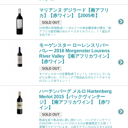
マリアンヌ デジラード【南アフリ
カ】【赤ワイン】【2005年】
SOLD OUT
10年間の長期熟成！！ボルドーの有名醸造家が贈る「南
アフリカ版究極のボルドースタイルワイン」！！超おす
すめです！！
モーゲンスター ローレンスリバー
バレー 2016 Morgenster Lourens
River Valley 【南アフリカワイン】
【赤ワイン】
SOLD OUT
モーゲンスターの定番熟成ワイン！しっかりとしていな
がらも滑らか。クラシックで気品あるボルドースタイル
のブレンド赤ワイン！！
ハーテンバーグ メルロ Hartenberg
Merlot 2015【バックヴィンテー
ジ】 【南アフリカワイン】 【赤ワ
イン】
SOLD OUT
熟成を経て飲み頃に差し掛かった、バックヴィンテージ
の2015年ハーテンバーグのメルロが数量限定で入荷！！
老舗ワイナリーによる、上品でクラシカルなスタイルの1