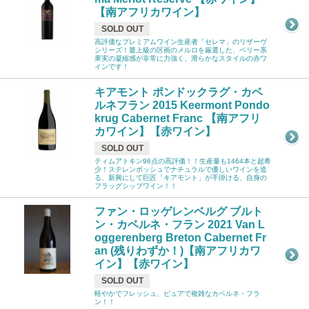
【南アフリカワイン】
SOLD OUT
高評価なプレミアムワイン生産者「セレマ」のリザーヴ
シリーズ！最上級の区画のメルロを厳選した、ベリー系
果実の凝縮感が非常に力強く、滑らかなスタイルの赤ワ
インです！
キアモント ポンドックラグ・カベ
ルネフラン 2015 Keermont Pondo
krug Cabernet Franc 【南アフリ
カワイン】【赤ワイン】
SOLD OUT
ティムアトキン96点の高評価！！生産量も1464本と超希
少！ステレンボッシュでナチュラルで優しいワインを造
る、新興にして巨匠「キアモント」が手掛ける、自身の
フラッグシップワイン！！
ファン・ロッゲレンベルグ ブルト
ン・カベルネ・フラン 2021 Van L
oggerenberg Breton Cabernet Fr
an (残りわずか！)【南アフリカワ
イン】【赤ワイン】
SOLD OUT
軽やかでフレッシュ、ピュアで複雑なカベルネ・フラ
ン！！