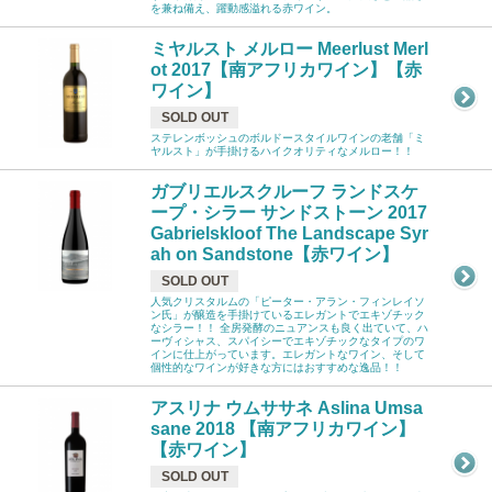
を兼ね備え、躍動感溢れる赤ワイン。
ミヤルスト メルロー Meerlust Merl
ot 2017【南アフリカワイン】【赤
ワイン】
SOLD OUT
ステレンボッシュのボルドースタイルワインの老舗「ミ
ヤルスト」が手掛けるハイクオリティなメルロー！！
ガブリエルスクルーフ ランドスケ
ープ・シラー サンドストーン 2017
Gabrielskloof The Landscape Syr
ah on Sandstone【赤ワイン】
SOLD OUT
人気クリスタルムの「ピーター・アラン・フィンレイソ
ン氏」が醸造を手掛けているエレガントでエキゾチック
なシラー！！ 全房発酵のニュアンスも良く出ていて、ハ
ーヴィシャス、スパイシーでエキゾチックなタイプのワ
インに仕上がっています。エレガントなワイン、そして
個性的なワインが好きな方にはおすすめな逸品！！
アスリナ ウムササネ Aslina Umsa
sane 2018 【南アフリカワイン】
【赤ワイン】
SOLD OUT