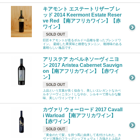
キアモント エステートリザーブ レ
ッド 2014 Keermont Estate Reser
ve Red 【南アフリカワイン】【赤
ワイン】
SOLD OUT
巨匠キアモントが造るボルドー品種を使ったブレンドワ
イン。 凝縮した果実味と緻密なタンニン、複雑味のある
素晴らしい逸品です。
アリステア カベルネソーヴィニヨ
ン 2017 Aristea Cabernet Sauvign
on【南アフリカワイン】【赤ワイ
ン】
SOLD OUT
上品という言葉が良く似合う、美しいエレガントなカベ
ルネソーヴィニヨン！しなやか、シルキーで滑らかな酸
味、美しいワインです！！
カヴァリ ウォーロード 2017 Cavall
i Warload 【南アフリカワイン】
【赤ワイン】
SOLD OUT
「黄金のたて髪」を持つ馬に由来して名付けられた、カ
ヴァリ渾身のフラッグシップキュヴェ！力強さと上品さ