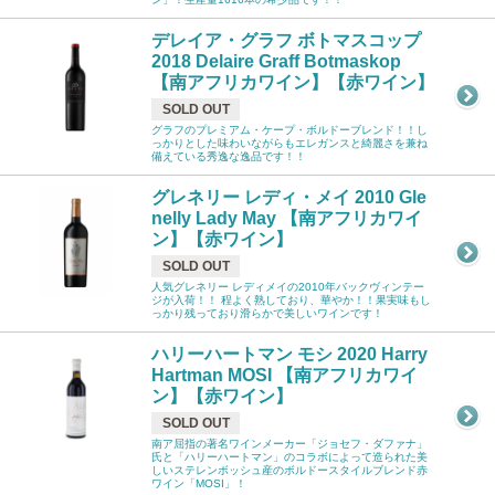
デレイア・グラフ ボトマスコップ
2018 Delaire Graff Botmaskop
【南アフリカワイン】【赤ワイン】
SOLD OUT
グラフのプレミアム・ケープ・ボルドーブレンド！！し
っかりとした味わいながらもエレガンスと綺麗さを兼ね
備えている秀逸な逸品です！！
グレネリー レディ・メイ 2010 Gle
nelly Lady May 【南アフリカワイ
ン】【赤ワイン】
SOLD OUT
人気グレネリー レディメイの2010年バックヴィンテー
ジが入荷！！ 程よく熟しており、華やか！！果実味もし
っかり残っており滑らかで美しいワインです！
ハリーハートマン モシ 2020 Harry
Hartman MOSI 【南アフリカワイ
ン】【赤ワイン】
SOLD OUT
南ア屈指の著名ワインメーカー「ジョセフ・ダファナ」
氏と「ハリーハートマン」のコラボによって造られた美
しいステレンボッシュ産のボルドースタイルブレンド赤
ワイン「MOSI」！