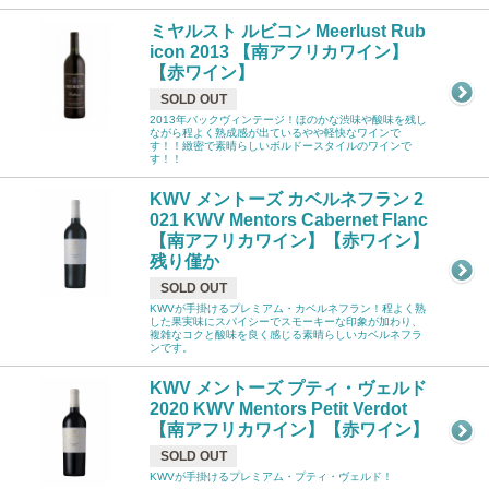
ミヤルスト ルビコン Meerlust Rub
icon 2013 【南アフリカワイン】
【赤ワイン】
SOLD OUT
2013年バックヴィンテージ！ほのかな渋味や酸味を残し
ながら程よく熟成感が出ているやや軽快なワインで
す！！緻密で素晴らしいボルドースタイルのワインで
す！！
KWV メントーズ カベルネフラン 2
021 KWV Mentors Cabernet Flanc
【南アフリカワイン】【赤ワイン】
残り僅か
SOLD OUT
KWVが手掛けるプレミアム・カベルネフラン！程よく熟
した果実味にスパイシーでスモーキーな印象が加わり、
複雑なコクと酸味を良く感じる素晴らしいカベルネフラ
ンです。
KWV メントーズ プティ・ヴェルド
2020 KWV Mentors Petit Verdot
【南アフリカワイン】【赤ワイン】
SOLD OUT
KWVが手掛けるプレミアム・プティ・ヴェルド！