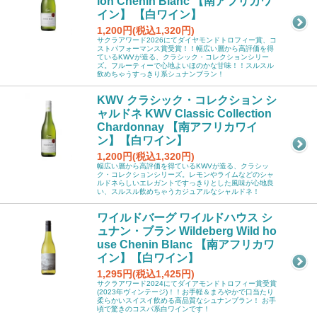
ion Chenin Blanc 【南アフリカワ
イン】 【白ワイン】
1,200円(税込1,320円)
サクラアワード2026にてダイヤモンドトロフィー賞、コ
ストパフォーマンス賞受賞！！幅広い層から高評価を得
ているKWVが造る、クラシック・コレクションシリー
ズ。フルーティーで心地よいほのかな甘味！！スルスル
飲めちゃうすっきり系シュナンブラン！
KWV クラシック・コレクション シ
ャルドネ KWV Classic Collection
Chardonnay 【南アフリカワイ
ン】【白ワイン】
1,200円(税込1,320円)
幅広い層から高評価を得ているKWVが造る、クラシッ
ク・コレクションシリーズ。レモンやライムなどのシャ
ルドネらしいエレガントですっきりとした風味が心地良
い、スルスル飲めちゃうカジュアルなシャルドネ！
ワイルドバーグ ワイルドハウス シ
ュナン・ブラン Wildeberg Wild ho
use Chenin Blanc 【南アフリカワ
イン】【白ワイン】
1,295円(税込1,425円)
サクラアワード2024にてダイアモンドトロフィー賞受賞
(2023年ヴィンテージ)！！お手軽＆まろやかで口当たり
柔らかいスイスイ飲める高品質なシュナンブラン！ お手
頃で驚きのコスパ系白ワインです！