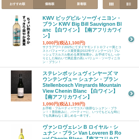
おすすめ順
価格順
新着順
KWV ビッグビル ソーヴィニヨン・
ブラン KWV Big Bill Sauvignon Bl
anc 【白ワイン】【南アフリカワイ
ン】
1,000円(税込1,100円)
サクラアワード2025にてダイヤモンドトロフィー賞とコ
ストパフォーマンス賞受賞(2022年ヴィンテージ)！フレ
ッシュでスルスル飲める果実味豊か。お手頃でもしっか
りとした味わいで満足度の高いバリュー・ソーヴィニヨ
ン・ブラン！
ステレンボッシュヴィンヤーズ マ
ウンテンヴュー シュナン・ブラン
Stellenbosch Vinyrards Mountain
View Chenin Blanc 【白ワイン】
【南アフリカワイン】
1,090円(税込1,199円)
お手軽・フルーティーでコスパ抜群なシュナン・ブラ
ン！！普段飲みに、パーティーに、いつでもどんな時に
でも気兼ねなく楽しめる一本です。
ヴァンロヴェレン B ロイヤル・シ
ュナン・ブラン Van Loveren B Ro
yal Chenin Blanc 【南アフリカワ