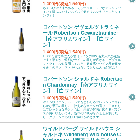
1,400円(税込1,540円)
ちょっぴり渋味のある、そしてフルーティなオレンジワ
イン！親しみやすいスイスイ飲めるスッキリとしたワイ
ンです！
ロバートソン ゲヴェルツトラミネ
ール Robertson Gewurztraminer
【南アフリカワイン】 【白ワイ
ン】
1,400円(税込1,540円)
1,000円台で手に入る甘口ワインの中でも大人気の逸品
です！華やかで繊細なライチの香りが広がる、ゲヴェル
ツトラミネルを使用しており、飲食店やワイン愛好家か
ら多くのリクエストをいただいており仕入れが実現！
ロバートソン シャルドネ Robertso
n Chardonnay 【南アフリカワイ
ン】 【白ワイン】
1,400円(税込1,540円)
洋ナシやメロン、シトラスを思わせるフレッシュでやわ
らかな果実の香りに、控えめなオークの香り。口当たり
はフレッシュな酸とともに、果実の旨味が広がるバラン
スの良い味わいです。旨味の印象がそのまま余韻に残
り、クリーンで心地よい後味が続きます。
ワイルドバーグ ワイルドハウス シ
ャルドネ Wildeberg Wild house C