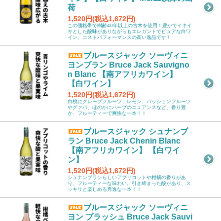
荷
1,520円(税込1,672円)
この価格帯で樹齢40年以上の古木を使用！豊かでイキイ
キとした酸味がありながらもエレガントでピュアな白ワ
イン。コストパフォーマンスの高い逸品です！
ブルースジャック ソーヴィニ
ヨンブラン Bruce Jack Sauvigno
n Blanc 【南アフリカワイン】
【白ワイン】
1,520円(税込1,672円)
白桃にグレープフルーツ、レモン、パッションフルーツ
やグァバ、ほのかにハーブのニュアンスなど、香り豊
か、フルーティーで爽快な一本！！
ブルースジャック シュナンブ
ラン Bruce Jack Chenin Blanc
【南アフリカワイン】 【白ワイ
ン】
1,520円(税込1,672円)
シュナンブランらしいアプリコットや柑橘の香りがあ
り、フルーティーな味わい。引き締まった酸があり、ス
ッキリと楽しめる秀逸な一本！！
ブルースジャック ソーヴィニ
ヨン ブラッシュ Bruce Jack Sauvi