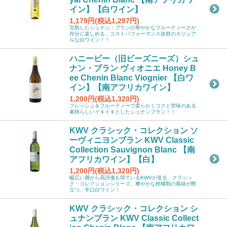
イン】【白ワイン】
1,179円(税込1,297円)
完熟したシュナン・ブランの華やかなフルーティーさが
存分に楽しめる、コストパフォーマンス抜群のカジュア
ルな白ワイン！！
ハニービー（旧ビーズニーズ）シュ
ナン・ブラン ヴィオニエ Honey B
ee Chenin Blanc Viognier 【白ワ
イン】【南アフリカワイン】
1,200円(税込1,320円)
フレッシュ＆フルーティーで柔らかくコクと苦味のある
素晴らしいイキイキとしたシュナンブラン！！
KWV クラシック・コレクション ソ
ーヴィニヨンブラン KWV Classic
Collection Sauvignon Blanc 【南
アフリカワイン】【白】
1,200円(税込1,320円)
幅広い層から高評価を得ているKWVが造る、クラシッ
ク・コレクションシリーズ。爽やかな柑橘類の風味が際
立つ、辛口白ワイン！
KWV クラシック・コレクション シ
ュナンブラン KWV Classic Collect