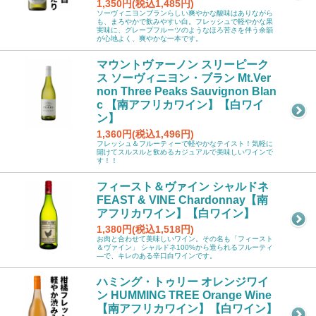
1,350円(税込1,485円)
ソーヴィニヨンブランらしい爽やかな酸味はありながら
も、まろやかで飲みやすい白。フレッシュで軽やかな果
実味に、グレープフルーツのようなほろ苦さを伴う余韻
が心地よく、爽やかな一本です。
マウントヴァーノン スリーピーク
ス ソーヴィニヨン・ブラン Mt.Ver
non Three Peaks Sauvignon Blan
c 【南アフリカワイン】【白ワイ
ン】
1,360円(税込1,496円)
フレッシュ＆フルーティーで軽やかなテイスト！気軽に
開けてスルスルと飲めるカジュアルで美味しいワインで
す！！
フィースト＆ヴァイン シャルドネ
FEAST & VINE Chardonnay【南
アフリカワイン】【白ワイン】
1,380円(税込1,518円)
お肉と合わせて美味しいワイン。その名も「フィースト
＆ヴァイン」 シャルドネ100%から造られるフルーティ
―で、キレのある辛口白ワインです。
ハミング・トゥリー オレンジワイ
ン HUMMING TREE Orange Wine
【南アフリカワイン】【白ワイン】