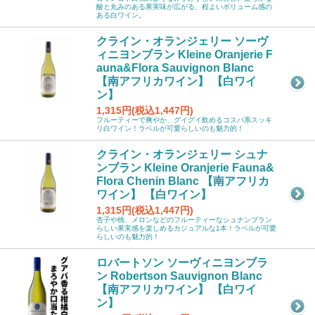
酸と丸みのある果実味が広がる、程よいボリューム感の
ある白ワイン。
クライン・オランジェリー ソーヴ
ィニヨンブラン Kleine Oranjerie F
auna&Flora Sauvignon Blanc
【南アフリカワイン】 【白ワイ
ン】
1,315円(税込1,447円)
フルーティーで爽やか、グイグイ飲めるコスパ系スッキ
リ白ワイン！ラベルが可愛らしいのも魅力的！
クライン・オランジェリー シュナ
ンブラン Kleine Oranjerie Fauna&
Flora Chenin Blanc 【南アフリカ
ワイン】 【白ワイン】
1,315円(税込1,447円)
杏子や桃、メロンなどのフルーティーなシュナンブラン
らしい果実感を楽しめるカジュアルな1本！ラベルが可愛
らしいのも魅力的！
ロバートソン ソーヴィニヨンブラ
ン Robertson Sauvignon Blanc
【南アフリカワイン】 【白ワイ
ン】