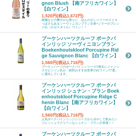
gnon Blush 【南アフリカワイン】
【白ワイン】
1,520円(税込1,672円)
柑橘などの爽やかな香りに、ほんの少しベリーやスイカ
っぽさもあるソーヴィニヨンブラン主体+シラーのブレン
ド白（ロゼスタイル）ワイン！！
ブーケンハーツクルーフ ポークパ
インリッジ ソーヴィニヨンブラン
Boekenhoutskloof Porcupine Rid
ge Sauvignon Blanc 【白ワイン】
1,560円(税込1,716円)
ブーケンハーツのポークパインシリーズ!!過去にジャンシ
スロビンソン氏が「絶対おすすめ世界の白ワイン77選」
に選出しています。
ブーケンハーツクルーフ ポークパ
インリッジ シュナン・ブラン Boek
enhoutskloof Porcupine Ridge C
henin Blanc【南アフリカワイン】
【白ワイン】
1,560円(税込1,716円)
人気ポークパインリッジシリーズから冷やして飲みたい
フレッシュでクリーンなシュナン・ブランが登場！！
ブーケンハーツクルーフ ポークパ