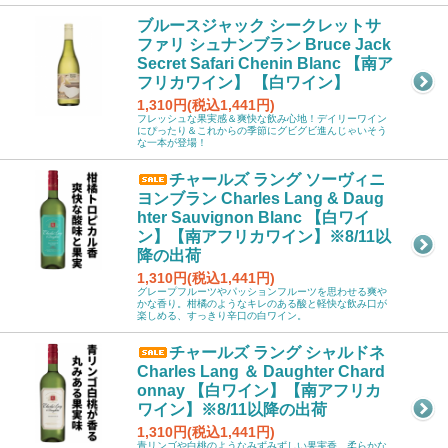
ブルースジャック シークレットサ
ファリ シュナンブラン Bruce Jack
Secret Safari Chenin Blanc 【南ア
フリカワイン】 【白ワイン】
1,310円(税込1,441円)
フレッシュな果実感＆爽快な飲み心地！デイリーワイン
にぴったり＆これからの季節にグビグビ進んじゃいそう
な一本が登場！
チャールズ ラング ソーヴィニ
ヨンブラン Charles Lang & Daug
hter Sauvignon Blanc 【白ワイ
ン】【南アフリカワイン】※8/11以
降の出荷
1,310円(税込1,441円)
グレープフルーツやパッションフルーツを思わせる爽や
かな香り。柑橘のようなキレのある酸と軽快な飲み口が
楽しめる、すっきり辛口の白ワイン。
チャールズ ラング シャルドネ
Charles Lang ＆ Daughter Chard
onnay 【白ワイン】【南アフリカ
ワイン】※8/11以降の出荷
1,310円(税込1,441円)
青リンゴや白桃のようなみずみずしい果実香。柔らかな