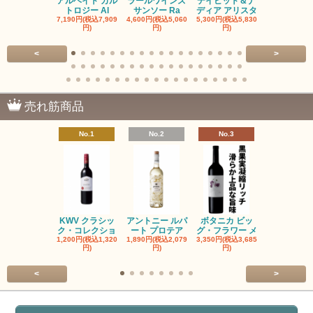
アルヘイト カル
ラールワインズ
デイビット＆ナ
デイビット
トロジー Al
サンソー Ra
ディア アリスタ
ディア エル
7,190円(税込7,909
4,600円(税込5,060
5,300円(税込5,830
5,300円(税込5
円)
円)
円)
円)
<
>
売れ筋商品
No.1
No.2
No.3
No.4
KWV クラシッ
アントニー ルパ
ボタニカ ビッ
ブーケンハ
ク・コレクショ
ート プロテア
グ・フラワー メ
クルーフ ポ
1,200円(税込1,320
1,890円(税込2,079
3,350円(税込3,685
1,560円(税込1
円)
円)
円)
円)
<
>