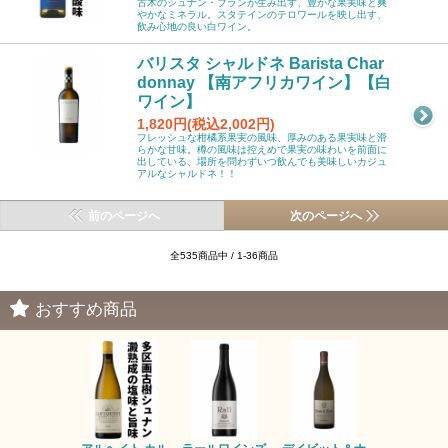
古木のシュナン・ブランが生み出す、豊かな果実味と爽
やかなミネラル。スタテインのテロワールを映し出す、
飲み心地の良い白ワイン。
バリスタ シャルドネ Barista Char
donnay 【南アフリカワイン】【白
ワイン】
1,820円(税込2,002円)
フレッシュな柑橘系果実の風味、厚みのある果実味と滑
らかな甘味。樽の風味は控えめで果実の味わいを前面に
出している、場所を問わずいつ飲んでも美味しいカジュ
アルなシャルドネ！！
前のページへ
次のページへ
全535商品中 / 1-36商品
おすすめ商品