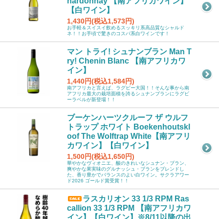
hardonnay 【南アフリカワイン】
【白ワイン】
1,430円(税込1,573円)
お手軽＆スイスイ飲めるスッキリ系高品質なシャルド
ネ！！お手頃で驚きのコスパ系白ワインです！
マン トライ! シュナンブラン Man T
ry! Chenin Blanc 【南アフリカワ
イン】
1,440円(税込1,584円)
南アフリカと言えば、ラグビー大国！！そんな事から南
アフリカ最大の栽培面積を誇るシュナンブランにラグビ
ーラベルが新登場！！
ブーケンハーツクルーフ ザ ウルフ
トラップ ホワイト Boekenhoutskl
oof The Wolftrap White【南アフリ
カワイン】【白ワイン】
1,500円(税込1,650円)
華やかなヴィオニエ、酸のきれいなシュナン・ブラン、
爽やかな果実味のグルナッシュ・ブランをブレンドし
た、香り豊かでバランスのよい白ワイン。サクラアワー
ド2026 ゴールド賞受賞！！
ラスカリオン 33 1/3 RPM Ras
callion 33 1/3 RPM 【南アフリカワ
イン】【白ワイン】※8/11以降の出