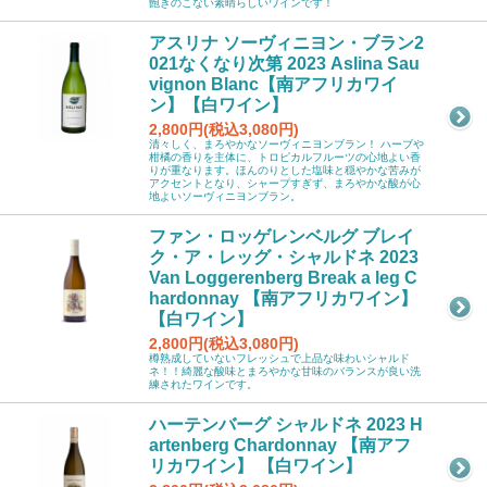
飽きのこない素晴らしいワインです！
アスリナ ソーヴィニヨン・ブラン2
021なくなり次第 2023 Aslina Sau
vignon Blanc【南アフリカワイ
ン】【白ワイン】
2,800円(税込3,080円)
清々しく、まろやかなソーヴィニヨンブラン！ ハーブや
柑橘の香りを主体に、トロピカルフルーツの心地よい香
りが重なります。ほんのりとした塩味と穏やかな苦みが
アクセントとなり、シャープすぎず、まろやかな酸が心
地よいソーヴィニヨンブラン。
ファン・ロッゲレンベルグ ブレイ
ク・ア・レッグ・シャルドネ 2023
Van Loggerenberg Break a leg C
hardonnay 【南アフリカワイン】
【白ワイン】
2,800円(税込3,080円)
樽熟成していないフレッシュで上品な味わいシャルド
ネ！！綺麗な酸味とまろやかな甘味のバランスが良い洗
練されたワインです。
ハーテンバーグ シャルドネ 2023 H
artenberg Chardonnay 【南アフ
リカワイン】 【白ワイン】