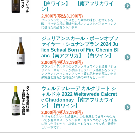
【白ワイン】 【南アフリカワイ
ン】
2,900円(税込3,190円)
フレッシュでしっかりとした果実の味わいと滑らかな
酸、リッチな樽の風味が心地いいコストパフォーマンス
に優れた高品質シャルドネ！！
ジュリアンスカール・ボーンオブフ
ァイヤー・シュナンブラン 2024 Ju
lien Schaal Born of Fire Chenin Bl
anc【南アフリカ】 【白ワイン】
2,900円(税込3,190円)
フランス・アルザスのグランクリュワインを造る「ジュ
リアン・スカール」が手掛けるフルーツ感豊かなシュナ
ンブラン！パッションフルーツ等を思わせる厚みのある
果実感と滑らかな樽香が印象の素晴らしい一本！
ウェルテフレーデ カルクリート シ
ャルドネ 2022 Weltevrede Calcret
e Chardonnay 【南アフリカワイ
ン】【白ワイン】
2,900円(税込3,190円)
キリっと&スルッと綺麗系。少し瓶熟してまろやかにな
ってきおススメ・シャルドネ！青リンゴのような清涼感
に熟した甘やかさ、塩気をともなうミネラル感！素晴ら
しい一本です。