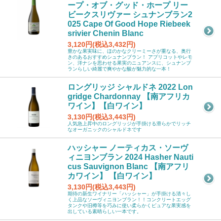
ープ・オブ・グッド・ホープ リー
ビークスリヴァー シュナンブラン2
025 Cape Of Good Hope Riebeek
srivier Chenin Blanc
3,120円(税込3,432円)
豊かな果実味に、ほのかなクリーミーさが重なる、奥行
きのあるおすすめシュナンブラン！ アプリコットやレモ
ン、洋ナシを思わせる果実のニュアンスに、シュナンブ
ランらしい綺麗で爽やかな酸が魅力的な一本！
ロングリッジ シャルドネ 2022 Lon
gridge Chardonnay 【南アフリカ
ワイン】【白ワイン】
3,130円(税込3,443円)
人気急上昇中のロングリッジが手掛ける滑らかでリッチ
なオーガニックのシャルドネです
ハッシャー ノーティカス・ソーヴ
ィニヨンブラン 2024 Hasher Nauti
cus Sauvignon Blanc 【南アフリ
カワイン】 【白ワイン】
3,130円(税込3,443円)
期待の新生ワイナリー「ハッシャー」が手掛ける清々し
く上品なソーヴィニヨンブラン！！コンクリートエッグ
タンクや旧樽等を巧みに使い柔らかくピュアな果実感を
出している素晴らしい一本です。