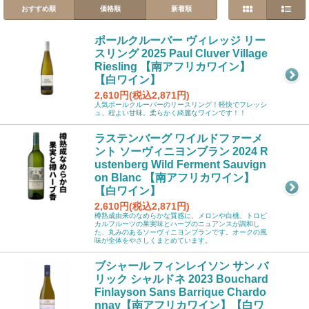
おすすめ順
価格順
新着順
ポールクルーバー ヴィレッジ リー
スリング 2025 Paul Cluver Village
Riesling 【南アフリカワイン】
【白ワイン】
2,610円(税込2,871円)
人気ポールクルーバーのリースリング！軽快でフレッシ
ュ、程よい甘味。柔らかく綺麗なワインです！！
ラステンバーグ ワイルドファーメ
ント ソーヴィニヨンブラン 2024 R
ustenberg Wild Ferment Sauvign
on Blanc 【南アフリカワイン】
【白ワイン】
2,610円(税込2,871円)
樽熟成由来のなめらかな質感に、メロンや白桃、トロピ
カルフルーツの果実味とハーブのニュアンスが調和し
た、丸みのあるソーヴィニヨンブランです。オークの風
味が全体をやさしくまとめています。
ブシャール フィンレイソン サン バ
リック シャルドネ 2023 Bouchard
Finlayson Sans Barrique Chardo
nnay【南アフリカワイン】【白ワ