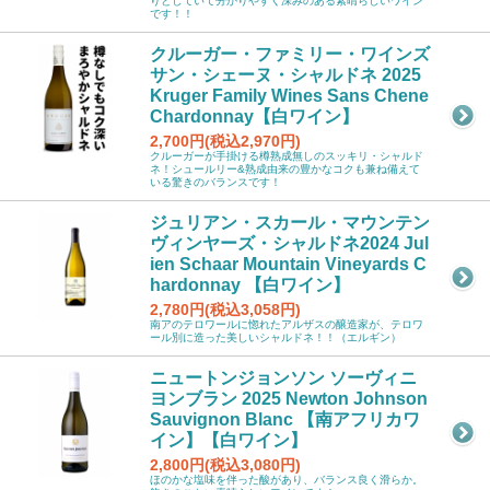
りとしていて分かりやすく深みのある素晴らしいワイン
です！！
クルーガー・ファミリー・ワインズ
サン・シェーヌ・シャルドネ 2025
Kruger Family Wines Sans Chene
Chardonnay【白ワイン】
2,700円(税込2,970円)
クルーガーが手掛ける樽熟成無しのスッキリ・シャルド
ネ！シュールリー&熟成由来の豊かなコクも兼ね備えて
いる驚きのバランスです！
ジュリアン・スカール・マウンテン
ヴィンヤーズ・シャルドネ2024 Jul
ien Schaar Mountain Vineyards C
hardonnay 【白ワイン】
2,780円(税込3,058円)
南アのテロワールに惚れたアルザスの醸造家が、テロワ
ール別に造った美しいシャルドネ！！（エルギン）
ニュートンジョンソン ソーヴィニ
ヨンブラン 2025 Newton Johnson
Sauvignon Blanc 【南アフリカワ
イン】【白ワイン】
2,800円(税込3,080円)
ほのかな塩味を伴った酸があり、バランス良く滑らか。