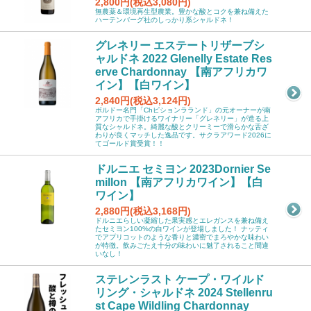
2,800円(税込3,080円)
無農薬＆環境再生型農業。豊かな酸とコクを兼ね備えた
ハーテンバーグ社のしっかり系シャルドネ！
グレネリー エステートリザーブシ
ャルドネ 2022 Glenelly Estate Res
erve Chardonnay 【南アフリカワ
イン】【白ワイン】
2,840円(税込3,124円)
ボルドー名門「Chピションラランド」の元オーナーが南
アフリカで手掛けるワイナリー「グレネリー」が造る上
質なシャルドネ。綺麗な酸とクリーミーで滑らかな舌ざ
わりが良くマッチした逸品です。サクラアワード2026に
てゴールド賞受賞！！
ドルニエ セミヨン 2023Dornier Se
millon 【南アフリカワイン】【白
ワイン】
2,880円(税込3,168円)
ドルニエらしい凝縮した果実感とエレガンスを兼ね備え
たセミヨン100%の白ワインが登場しました！ ナッティ
でアプリコットのような香りと濃密でまろやかな味わい
が特徴。飲みごたえ十分の味わいに魅了されること間違
いなし！
ステレンラスト ケープ・ワイルド
リング・シャルドネ 2024 Stellenru
st Cape Wildling Chardonnay