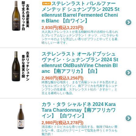
ステレンラスト バレルファー
メンテッド シュナンブラン 2025 St
ellenrust Barrel Fermented Cheni
n Blanc 【白ワイン】
2,930円(税込3,223円)
大人気ステレンラストが造る樹齢61年の古樹から造られ
たプレミアムなシュナンブラン！ ナッツ、バニラやレモ
ンケーキのような芳ばしい香りがフワッとやってくる素
晴らしい一本です。
ステレンラスト オールドブッシュ
ヴァイン・シュナンブラン 2024 St
ellenrust OldBushVine Chenin Bl
anc 【南アフリカ】【白】
2,960円(税込3,256円)
綺麗な酸が心地良く、まるで高級シャルドネを思わすよ
うなエレガントなワイン。南アフリカを代表するシュナ
ンブランの生産者、ステレンラスト社の「さすが！」と
言える素晴らしい逸品。
カラ・タラ シャルドネ 2024 Kara
Tara Chardonnay【南アフリカワ
イン】 【白ワイン】
2,980円(税込3,278円)
清涼感とトロピカルな香りが混在する、複雑で味わい豊
かな一本。ほんのりクリーミーで塩気を伴うミネラルも
魅力的！