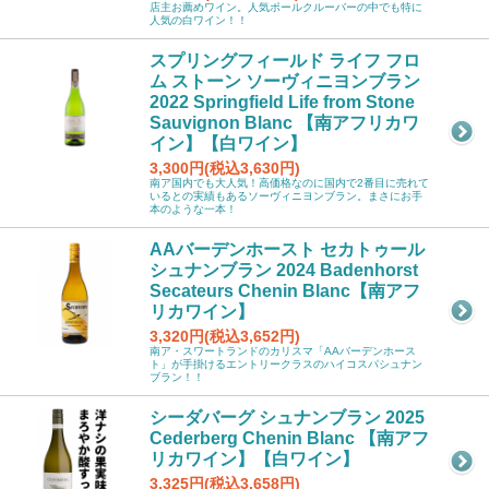
店主お薦めワイン。人気ポールクルーバーの中でも特に
人気の白ワイン！！
スプリングフィールド ライフ フロ
ム ストーン ソーヴィニヨンブラン
2022 Springfield Life from Stone
Sauvignon Blanc 【南アフリカワ
イン】【白ワイン】
3,300円(税込3,630円)
南ア国内でも大人気！高価格なのに国内で2番目に売れて
いるとの実績もあるソーヴィニヨンブラン。まさにお手
本のような一本！
AAバーデンホースト セカトゥール
シュナンブラン 2024 Badenhorst
Secateurs Chenin Blanc【南アフ
リカワイン】
3,320円(税込3,652円)
南ア・スワートランドのカリスマ「AAバーデンホース
ト」が手掛けるエントリークラスのハイコスパシュナン
ブラン！！
シーダバーグ シュナンブラン 2025
Cederberg Chenin Blanc 【南アフ
リカワイン】【白ワイン】
3,325円(税込3,658円)