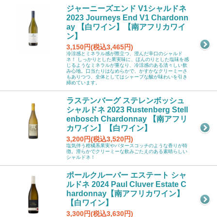
ジャーニーズエンド V1シャルドネ
2023 Journeys End V1 Chardonn
ay 【白ワイン】【南アフリカワイ
ン】
3,150円(税込3,465円)
冷涼感とミネラル感が際立つ、澄んだ辛口のシャルド
ネ！ しっかりとした果実味に、ほんのりとした塩味を感
じるようなミネラルが重なり、冷涼感のある清々しい飲
み心地。口当たりはなめらかで、かすかなクリーミーさ
もありつつ、全体としてはシャープな酸が味わいを引き
締めています。
ラステンバーグ ステレンボッシュ
シャルドネ 2023 Rustenberg Stell
enbosch Chardonnay 【南アフリ
カワイン】【白ワイン】
3,200円(税込3,520円)
塩気伴う柑橘系果実やバタースコッチのような香りが特
徴。滑らかでクリーミーな飲みごたえのある素晴らしい
シャルドネ！
ポールクルーバー エステート シャ
ルドネ 2024 Paul Cluver Estate C
hardonnay【南アフリカワイン】
【白ワイン】
3,300円(税込3,630円)