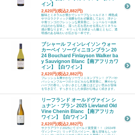
イン】
2,620円(税込2,882円)
酸味とミネラルが豊かでシャープなシャルドネ！ 樽熟成
やマロラクティック発酵を行わず醸造しており、洋ナシ
や青リンゴのフレッシュな果実香に、シュールリー由来
のほのかな旨味と、湿った石を思わせる澄んだミネラル
感が重なります。 キリっと引き締まった酸とともに、透
明感のある味わいが広がる一本です。
ブシャール フィンレイソン ウォー
カーベイ ソーヴィニヨンブラン 20
24 Bouchard Finlayson Walker ba
y Sauvignon Blanc【南アフリカワ
イン】【白ワイン】
2,620円(税込2,882円)
フレッシュ＆爽やかなソーヴィニヨンブラン！ グアバや
パッションフルーツのトロピカルな果実香に、爽やかな
ハーブの香り。いきいきとした酸とほどよい苦みが旨味
を引き立て、すっきりとした余韻が心地よく続きます。
リーフランド オールドヴァイン シ
ュナン・ブラン 2025 Lievland Old
Vine Chenin Blanc 【南アフリカ
ワイン】【白ワイン】
2,620円(税込2,882円)
サクラアワード2025にてゴールド賞受賞！！（2024年
ヴィンテージ）リッチでスパイシー、酸も甘味もしっか