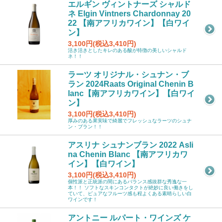
エルギン ヴィントナーズ シャルド
ネ Elgin Vintners Chardonnay 20
22 【南アフリカワイン】【白ワイ
ン】
3,100円(税込3,410円)
活き活きとしたキレのある酸が特徴の美しいシャルド
ネ！！
ラーツ オリジナル・シュナン・ブ
ラン 2024Raats Original Chenin B
lanc【南アフリカワイン】【白ワイ
ン】
3,100円(税込3,410円)
厚みのある果実味で綺麗でフレッシュなラーツのシュナ
ン・ブラン！！
アスリナ シュナンブラン 2022 Asli
na Chenin Blanc 【南アフリカワ
イン】【白ワイン】
3,100円(税込3,410円)
個性派と正統派の間にあるバランス感抜群な秀逸な一
本！！ ソフトなスキンコンタクトが絶妙に良い働きをし
ていて、ピュアなフルーツ感も程よくある素晴らしい白
ワインです！
アントニー ルパート・ワインズ ケ