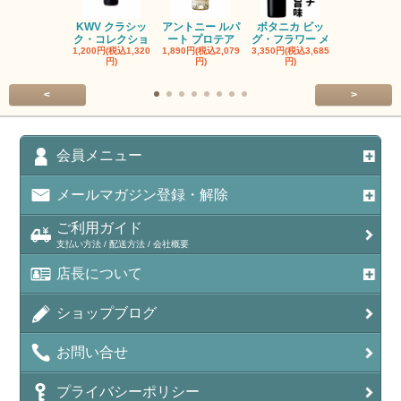
KWV クラシッ
アントニー ルパ
ボタニカ ビッ
ブーケンハ
ク・コレクショ
ート プロテア
グ・フラワー メ
クルーフ ポ
1,200円(税込1,320
1,890円(税込2,079
3,350円(税込3,685
1,560円(税込1
円)
円)
円)
円)
<
>
会員メニュー
メールマガジン登録・解除
ご利用ガイド
支払い方法 / 配送方法 / 会社概要
店長について
ショップブログ
お問い合せ
プライバシーポリシー