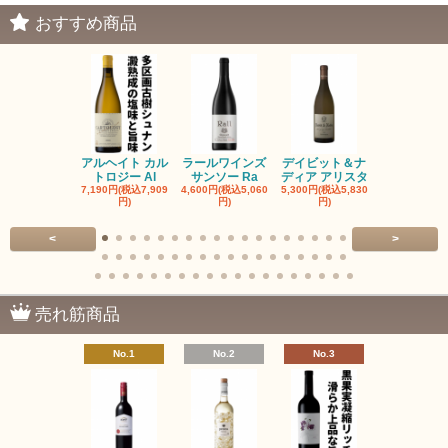
おすすめ商品
アルヘイト カル
ラールワインズ
デイビット＆ナ
デイビット
トロジー Al
サンソー Ra
ディア アリスタ
ディア エル
7,190円(税込7,909
4,600円(税込5,060
5,300円(税込5,830
5,300円(税込5
円)
円)
円)
円)
<
>
売れ筋商品
No.1
No.2
No.3
No.4