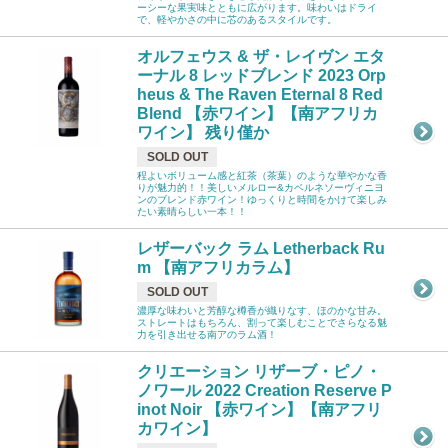
ーシーな果実味とともに広がります。味わいはドライ
で、軽やかさの中に芯のあるスタイルです。
オルフェウス & ザ・レイヴン エタ
ーナル 8 レッドブレンド 2023 Orp
heus & The Raven Eternal 8 Red
Blend 【赤ワイン】【南アフリカ
ワイン】 残り僅か
SOLD OUT
程よいボリューム感と紅茶（茶葉）のような華やかな香
りが魅力的！！美しいメルロー&カベルネソーヴィニヨ
ンのブレンド赤ワイン！ゆっくりと時間をかけて楽しみ
たい素晴らしい一本！！
レザーバック ラム Letherback Ru
m 【南アフリカラム】
SOLD OUT
濃厚な味わいと芳醇な樽香が織りなす、ほのかな甘み。
ストレートはもちろん、割って楽しむことでさらなる魅
力を引き出せる南アのラム酒！
クリエーション リザーブ・ピノ・
ノワール 2022 Creation Reserve P
inot Noir 【赤ワイン】【南アフリ
カワイン】