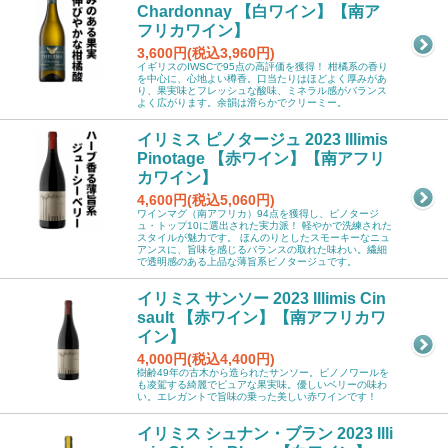
Chardonnay 【白ワイン】【南ア
フリカワイン】
3,600円(税込3,960円)
イギリスのIWSCで95点の高評価を獲得！ 柑橘系の香り
を中心に、心地よい樽香。口当たりはほどよく厚みがあ
り、果実味とフレッシュな酸味、ミネラル感がバランス
よく広がります。余韻は滑らかでクリーミー。
イリミス ピノタージュ 2023 Illimis
Pinotage 【赤ワイン】【南アフリ
カワイン】
4,600円(税込5,060円)
ワインマグ（南アフリカ）94点を獲得し、ピノタージ
ュ・トップ10に選出された実力派！ 軽やかで洗練された
スタイルが魅力です。 ほんのりとしたスモーキーなニュ
アンスに、旨味を感じるバランスの取れた味わい。繊細
で透明感のある上品な薄旨系ピノタージュです。
イリミス サンソー 2023 Illimis Cin
sault 【赤ワイン】【南アフリカワ
イン】
4,000円(税込4,400円)
樹齢49年の古木から造られたサンソー。ピノノワールを
も凌駕する綺麗でピュアな果実味。優しいベリーの味わ
い。エレガントで旨味の乗った美しい赤ワインです！
イリミス シュナン・ブラン 2023 Illi