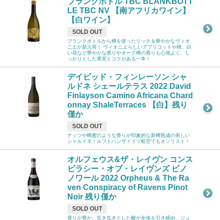
ブランクボトル TBC BLANKBOTT
LE TBC NV 【南アフリカワイン】
【白ワイン】
SOLD OUT
ブランクボトルから樽を使ったリッチ＆華やかなヴィオ
ニエが新入荷！ ヴィオニエらしいアプリコットや桃、白
い花など華やかな香りやオーク樽の香りも心地よく、し
っかりとした果実とコクがある一本！
デイビッド・フィンレーソン シャ
ルドネ シェールテラス 2022 David
Finlayson Camino Africana Chard
onnay ShaleTerraces 【白】残り
僅か
SOLD OUT
ナッツや蜂蜜のような香りが印象的な新樽熟成の美しい
シャルドネ！ルフトハンザドイツ航空でもオンリスト！
オルフェウス&ザ・レイヴン コンス
ピラシー・オブ・レイヴンズ ピノ
ノワール 2022 Orpheus & The Ra
ven Conspiracy of Ravens Pinot
Noir 残り僅か
SOLD OUT
香りが豊か。生き生きとした酸が全体を引き締め、ジュ