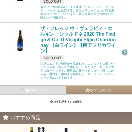
SOLD OUT
南アフリカの名高いワイン産地「ヘメル・アン・アール
ド・リッジ」に位置する、新生クリエーションが誇る洗
練されたプレミアムワイン。豊かな果実感と洗練された
味わいが特徴です。
ザ・フレッジ ウ・ヴェラピィ・エ
ルギン・シャルドネ 2020 The Fled
ge & Co. U-Velaphi Elgin Chardon
nay 【白ワイン】【南アフリカワイ
ン】
SOLD OUT
冷涼なエルギン地区から生まれた、エレガントな優しい
シャルドネ。滑らかで柔らかい口当たりと、美しさが際
立つ白ワインです。樽熟成の豊かさをしっかり感じなが
らも、優雅さと繊細さが調和した一本。じっくりと味わ
いたい方におすすめです！
前のページへ
次のページへ
全155商品中 / 1-36商品
おすすめ商品