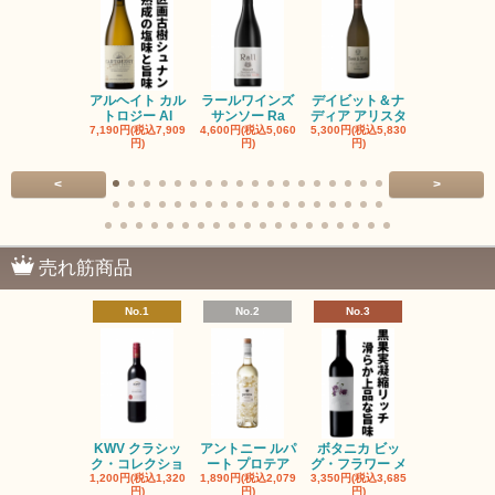
アルヘイト カル
ラールワインズ
デイビット＆ナ
デイビット
トロジー Al
サンソー Ra
ディア アリスタ
ディア エル
7,190円(税込7,909
4,600円(税込5,060
5,300円(税込5,830
5,300円(税込5
円)
円)
円)
円)
<
>
売れ筋商品
No.1
No.2
No.3
No.4
KWV クラシッ
アントニー ルパ
ボタニカ ビッ
ブーケンハ
ク・コレクショ
ート プロテア
グ・フラワー メ
クルーフ ポ
1,200円(税込1,320
1,890円(税込2,079
3,350円(税込3,685
1,560円(税込1
円)
円)
円)
円)