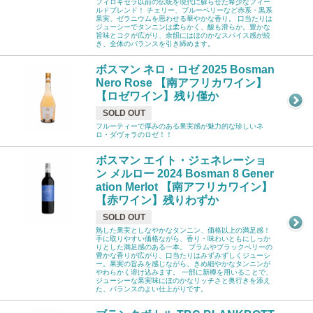
フィロキセラ以前の伝統を現代に蘇らせた希少なフィー
ルドブレンド！ チェリー、ブルーベリーなど赤系・黒系
果実、ゼラニウムを思わせる華やかな香り。 口当たりは
ジューシーでタンニンは柔らかく、酸も滑らか。豊かな
旨味とコクが広がり、余韻にはほのかなスパイス感が続
き、全体のバランスを引き締めます。
ボスマン ネロ・ロゼ 2025 Bosman
Nero Rose 【南アフリカワイン】
【ロゼワイン】残り僅か
SOLD OUT
フルーティーで厚みのある果実感が魅力的な珍しいネ
ロ・ダヴォラのロゼ！！
ボスマン エイト・ジェネレーショ
ン メルロー 2024 Bosman 8 Gener
ation Merlot 【南アフリカワイン】
【赤ワイン】残りわずか
SOLD OUT
熟した果実としなやかなタンニン、価格以上の満足感！
手に取りやすい価格ながら、香り・味わいともにしっか
りとした満足感のある一本。 プラムやブラックベリーの
豊かな香りが広がり、口当たりはみずみずしくジューシ
ー。果実の旨みを感じながら、きめ細やかなタンニンが
やわらかく溶け込みます。 一部に新樽を用いることで、
ジューシーな果実味にほのかなリッチさと奥行きを添え
た、バランスのよい仕上がりです。