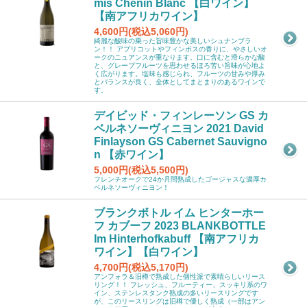
mis Chenin Blanc 【白ワイン】
【南アフリカワイン】
4,600円(税込5,060円)
綺麗な酸味の乗った旨味豊かな美しいシュナンブラ
ン！！ アプリコットやフィンボスの香りに、やさしいオ
ークのニュアンスが重なります。口に含むと滑らかな酸
と、グレープフルーツを思わせるほろ苦い旨味が心地よ
く広がります。塩味も感じられ、フルーツの甘みや厚み
とバランスが良く、全体としてまとまりのあるワインで
す。
デイビッド・フィンレーソン GS カ
ベルネソーヴィニヨン 2021 David
Finlayson GS Cabernet Sauvigno
n 【赤ワイン】
5,000円(税込5,500円)
フレンチオークで24か月間熟成したゴージャスな濃厚カ
ベルネソーヴィニヨン！
ブランクボトル イム ヒンターホー
フ カブーフ 2023 BLANKBOTTLE
Im Hinterhofkabuff 【南アフリカ
ワイン】【白ワイン】
4,700円(税込5,170円)
アンフォラ＆旧樽で熟成した個性派で素晴らしいリース
リング！！ フレッシュ、フルーティー、スッキリ系のワ
イン、ステンレスタンク熟成の多いリースリングです
が、このリースリングは旧樽で優しく熟成（一部はアン