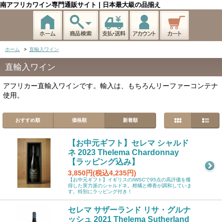
南アフリカワイン専門通販サイト | 日本最大級の品揃え
ホーム
>
直輸入ワイン
直輸入ワイン
アフリカー直輸入ワインです。輸入は、もちろんリーファーコンテナ
使用。
おすすめ順
価格順
新着順
【お中元ギフト】セレマ シャルド
ネ 2023 Thelema Chardonnay
【ラッピング込み】
3,850円(税込4,235円)
【お中元ギフト】イギリスのIWSCで95点の高評価を獲
得した実力派のシャルドネ。柑橘と樽香が調和していま
す。特別にラッピング付き！
セレマ サザーランド リサ・グルナ
ッシュ 2021 Thelema Sutherland