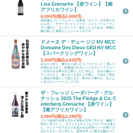
Lisa Grenache 【赤ワイン】【南
アフリカワイン】
6,000円(税込6,600円)
高評価なプレミアムワイン生産者「セレマ」が手掛ける
エルギン・サザーランドシリーズ。コストパフォーマン
スに優れた、エレガントで、飲みごたえのある、綺麗な
酸の効いた素晴らしいシャルドネです。
ドメーヌ デ・デュー ジジ NV MCC
Domaine Des Dieux GIGI NV MCC
【スパークリングワイン】
3,300円(税込3,630円)
ほんのり甘く、爽やかに楽しむスパークリング！ 熟した
白桃やはちみつ、砂糖漬けのオレンジやグレープフルー
ツを思わせる華やかな香り。口に含むと、甘みと酸のバ
ランスがよく、柔らかい口当たりの後に、心地よい苦み
と旨味が余韻として残ります。軽やかで爽やか、ほどよ
い甘さのスパークリングです。
ザ・フレッジ シーダバーグ・グル
ナッシュ 2025 The Fledge & Co. C
ederberg Grenache 【赤ワイン】
【南アフリカワイン】
2,900円(税込3,190円)
ブドウ由来の自然な甘みや旨味が口中に広がる、繊細で
明るい赤ワイン。 ゼラニウムのようなフローラルな香り
に、チェリーやアセロラを思わせる赤系ベリーの香りが
広がります。口に含むと、旨味を伴った豊かな酸がバラ