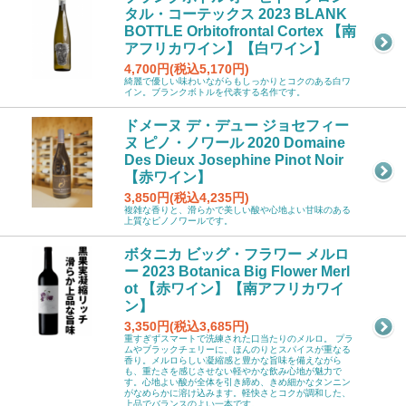
タル・コーテックス 2023 BLANK
BOTTLE Orbitofrontal Cortex 【南
アフリカワイン】【白ワイン】
4,700円(税込5,170円)
綺麗で優しい味わいながらもしっかりとコクのある白ワ
イン。ブランクボトルを代表する名作です。
ドメーヌ デ・デュー ジョセフィー
ヌ ピノ・ノワール 2020 Domaine
Des Dieux Josephine Pinot Noir
【赤ワイン】
3,850円(税込4,235円)
複雑な香りと、滑らかで美しい酸や心地よい甘味のある
上質なピノノワールです。
ボタニカ ビッグ・フラワー メルロ
ー 2023 Botanica Big Flower Merl
ot 【赤ワイン】【南アフリカワイ
ン】
3,350円(税込3,685円)
重すぎずスマートで洗練された口当たりのメルロ。 プラ
ムやブラックチェリーに、ほんのりとスパイスが重なる
香り。メルロらしい凝縮感と豊かな旨味を備えながら
も、重たさを感じさせない軽やかな飲み心地が魅力で
す。心地よい酸が全体を引き締め、きめ細かなタンニン
がなめらかに溶け込みます。軽快さとコクが調和した、
上品でバランスのよい一本です。