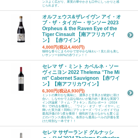
ンスよく広がり、果実の華やかさも口中にしっかりと感
じられます。
オルフェウス&ザレイヴン アイ・オ
ブ・ザ・タイガー・サンソー 2023
Orpheus & the Raven Eye of the
Tiger Cinsault 【南アフリカワイ
ン】 【赤ワイン】
4,000円(税込4,400円)
独特な香りにまろやかで甘やかな味わい！見た目も美し
いサンソー100%の赤ワイン！！
セレマ ザ・ミント カベルネ・ソー
ヴィニヨン 2022 Thelema “The Mi
nt” Cabernet Sauvignon 【赤ワイ
ン】【南アフリカワイン】
6,300円(税込6,930円)
ミントの爽やかな風味に、濃厚さと甘美さが絶妙に溶け
合い、しなやかで上品な味わいが魅力的！著名な英国ワ
イン評論家「ティム・アトキン」氏のレポート（2024
年）で95点を獲得し、「ワイン・オブ・ザ・イヤー」に
輝いた実力派！同時にプラッターズ・ワインガイドでは
最高評価の5つ星を獲得！ 個性的でありながらも驚くほ
どのバランス感を持ち、各所から最高レベルの評価を受
けた特別な一本です！！
セレマ サザーランド グルナッシ