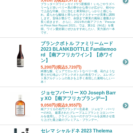
3,610円(税込3,971円)
プラッターズワインガイド5つ星獲得！ いちごやラズベ
リーなど赤いベリー系の華やかな香りが広がり、軽やか
で上品な印象。口に含むと果実味がしっかりと感じら
れ、柔らかな酸味と滑らかなテクスチャーが見事に調和
します。旨味が豊かで、余韻まで果実の風味と優雅さが
長く続きます。 さらに、2021年の南アフリカ「Prescie
nt Pinot Noir Report 2021」では、第1位（94点）を獲
得。ワイン愛好家にぜひおすすめしたい、実力派の一本
です。
ブランクボトル ファミリームード
2023 BLANKBOTTLE Familiemoo
rd 【南アフリカワイン】【赤ワイ
ン】
5,200円(税込5,720円)
綺麗な酸、ピュアでエレガントなベリー感、花のような
香りが心地よいブランクボトルの有名ワイン。エレガン
ト系グルナッシュの良さを上手く表現した素晴らしい一
本！
ジョセフバーリー XO Joseph Barr
y XO 【南アフリカブランデー】
9,050円(税込9,955円)
南アフリカの名門ブランデー生産者、ジョセフ・バーリ
ーのXO。 厳選されたグレープユニブランとコロンバー
ルを使用し、クラインカルーのテロワールを反映させ造
り上げた最上級のプレミアム・ブランデー。
セレマ シャルドネ 2023 Thelema