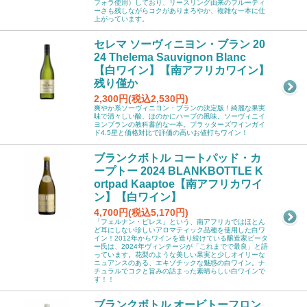
フォラ使用）しており、リースリング由来のフルーティ
ーさも残しながらコクがありまろやか、複雑な一本に仕
上がっています。
セレマ ソーヴィニヨン・ブラン 20
24 Thelema Sauvignon Blanc
【白ワイン】【南アフリカワイン】
残り僅か
2,300円(税込2,530円)
爽やか系ソーヴィニヨン・ブランの決定版！綺麗な果実
味で清々しい酸、ほのかにハーブの風味。ソーヴィニイ
ヨンブランの教科書的な一本。プラッターズワインガイ
ド4.5星と価格対比で評価の高いお値打ちワイン！
ブランクボトル コートパッド・カ
ープトー 2024 BLANKBOTTLE K
ortpad Kaaptoe【南アフリカワイ
ン】【白ワイン】
4,700円(税込5,170円)
「フェルナン・ピレス」という、南アフリカではほとん
ど耳にしない珍しいアロマティック品種を使用した白ワ
イン！2012年からワインを造り続けている醸造家ピータ
ー氏は、2024年ヴィンテージが「これまでで最良」と語
っています。花梨のような美しい果実と少しオイリーな
ニュアンスのある、エキゾチックな魅惑の白ワイン。ナ
チュラルでコクと旨みの詰まった素晴らしい白ワインで
す！！
ブランクボトル オービトーフロン