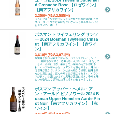
ュ・ロゼ 2024 Thelema Sutherlan
d Grenache Rose 【ロゼワイン】
【南アフリカワイン】
2,350円(税込2,585円)
澄んだフルーツ感にフレッシュな酸が絶妙に調和したコ
スパ・ロゼ！豊かな旨味を伴いながらもスルスルいける
おススメの一本！！
ボスマン トワイフェリング サンソ
ー 2024 Bosman Twyfeling Cinsa
ut 【南アフリカワイン】【赤ワイ
ン】
3,610円(税込3,971円)
果実味と旨味が素直に広がる、バランスのいいサンソ
ー。 色調はやや濃く、赤紫がかった深いルビー色をして
います。香りには赤い果実と黒い果実の両方が感じら
れ、ハーブや華やかなニュアンスも重なります。味わい
は旨味が豊かで、タンニンはきめ細かく緻密。酸味も滑
らかに溶け込み、ほんのり甘みが感じられます。バラン
スが良く、余韻にかけても風味が素直に続き、香りと味
わいが心地よく調和した落ち着きのある一本です。
ボスマン アッパー・ヘメル・ア
ン・アールド ピノノワール 2024 B
osman Upper Hemel en Aarde Pin
ot Noir 【南アフリカワイン】【赤
ワイン】