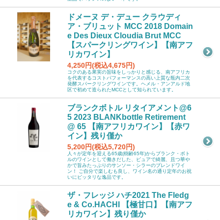
ドメーヌ デ・デュー クラウディ
ア・ブリュット MCC 2018 Domain
e Des Dieux Cloudia Brut MCC
【スパークリングワイン】【南アフ
リカワイン】
4,250円(税込4,675円)
コクのある果実の旨味をしっかりと感じる、南アフリカ
を代表するコストパフォーマンスの高い上質な瓶内二次
発酵スパークリングワインです。ヘメル・アンアルド地
区で初めて造られたMCCとして知られています。
ブランクボトル リタイアメント@6
5 2023 BLANKbottle Retirement
@ 65 【南アフリカワイン】【赤ワ
イン】残り僅か
5,200円(税込5,720円)
人々が定年を迎える65歳(樹齢65年)からブランク・ボト
ルのワインとして働きだした、ピュアで綺麗、且つ華や
かで旨みたっぷりのサンソー・シラーのブレンドワイ
ン！ ご自分で楽しむも良し、ワイン名の通り定年のお祝
いにピッタリな逸品です。
ザ・フレッジ ハチ2021 The Fledg
e & Co.HACHI 【極甘口】【南アフ
リカワイン】残り僅か