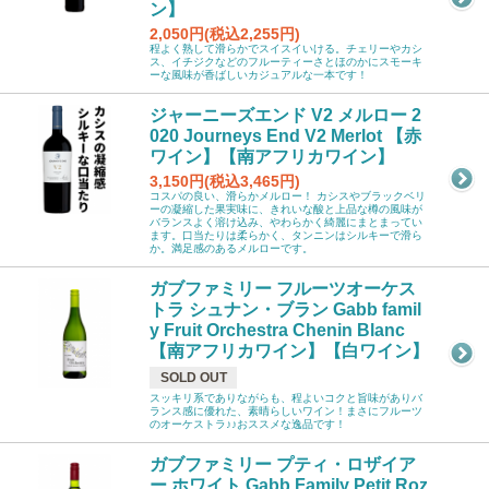
ン】
2,050円(税込2,255円)
程よく熟して滑らかでスイスイいける。チェリーやカシ
ス、イチジクなどのフルーティーさとほのかにスモーキ
ーな風味が香ばしいカジュアルな一本です！
ジャーニーズエンド V2 メルロー 2
020 Journeys End V2 Merlot 【赤
ワイン】【南アフリカワイン】
3,150円(税込3,465円)
コスパの良い、滑らかメルロー！ カシスやブラックベリ
ーの凝縮した果実味に、きれいな酸と上品な樽の風味が
バランスよく溶け込み、やわらかく綺麗にまとまってい
ます。口当たりは柔らかく、タンニンはシルキーで滑ら
か。満足感のあるメルローです。
ガブファミリー フルーツオーケス
トラ シュナン・ブラン Gabb famil
y Fruit Orchestra Chenin Blanc
【南アフリカワイン】【白ワイン】
SOLD OUT
スッキリ系でありながらも、程よいコクと旨味がありバ
ランス感に優れた、素晴らしいワイン！まさにフルーツ
のオーケストラ♪♪おススメな逸品です！
ガブファミリー プティ・ロザイア
ー ホワイト Gabb Family Petit Roz