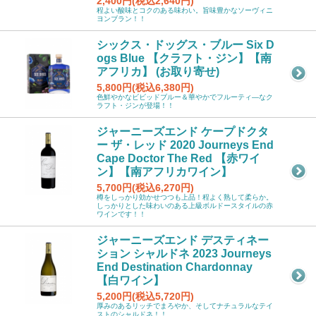
2,400円(税込2,640円)
程よい酸味とコクのある味わい。旨味豊かなソーヴィニ
ヨンブラン！！
シックス・ドッグス・ブルー Six D
ogs Blue 【クラフト・ジン】【南
アフリカ】 (お取り寄せ)
5,800円(税込6,380円)
色鮮やかなビビッドブルー＆華やかでフルーティ―なク
ラフト・ジンが登場！！
ジャーニーズエンド ケープドクタ
ー ザ・レッド 2020 Journeys End
Cape Doctor The Red 【赤ワイ
ン】【南アフリカワイン】
5,700円(税込6,270円)
樽をしっかり効かせつつも上品！程よく熟して柔らか。
しっかりとした味わいのある上級ボルドースタイルの赤
ワインです！！
ジャーニーズエンド デスティネー
ション シャルドネ 2023 Journeys
End Destination Chardonnay
【白ワイン】
5,200円(税込5,720円)
厚みのあるリッチでまろやか、そしてナチュラルなテイ
ストのシャルドネ！！