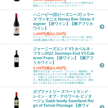
フレッシュ＆フルーティーで柔らかくコクと苦味のある
素晴らしいイキイキとしたシュナンブラン！！
ハニービー(旧ビーズニーズ) シラー
ズ ヴィオニエ Honey Bee Shiraz V
iognier 【赤ワイン】【南アフリカ
ワイン】
1,200円(税込1,320円)
スパイシーでジューシー、華やかなフルーツ感、余韻に
は綺麗な酸味が残るコスパ系シラーズ＆ヴィオニエ！！
ジャーニーズエンド V3 カベルネ・
フラン2022 Journeys End V3 Cab
ernet Franc 【赤ワイン】【南アフ
リカワイン】
3,150円(税込3,465円)
濃厚すぎず上品。カベルネ・フランらしい凝縮感と、冷
涼な気候がもたらすミネラル感・清涼感が見事に調和
し、力強さと上品さのバランスが絶妙に保たれていま
す。果実の厚みときめ細やかなタンニンが広がり、後味
はすっと消えるようなミネラルの余韻が印象的。
ガブファミリー スワートランド・
レイン・オブ・テロワール ピノタ
ージュ Gabb family Swartland Rei
gn of Terroir Pinotage 【赤ワイ