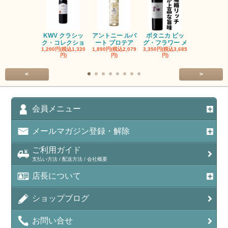
KWV クラシッ
アントニー ルパ
ボタニカ ビッ
ブーケンハ
ク・コレクショ
ート プロテア
グ・フラワー メ
クルーフ ポ
1,200円(税込1,320
1,890円(税込2,079
3,350円(税込3,685
1,560円(税込1
円)
円)
円)
円)
<
>
会員メニュー
メールマガジン登録・解除
ご利用ガイド
支払い方法 / 配送方法 / 会社概要
店長について
ショップブログ
お問い合せ