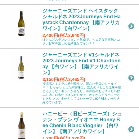
ジャーニーズエンド ヘイスタック
シャルドネ 2023Journeys End Ha
ystack Chardonnay 【南アフリカ
ワイン】【白ワイン】
2,400円(税込2,640円)
ほとんどステンレスタンク熟成で、ピュアな果実味とコ
ク、旨味を楽しめる綺麗なワイン！！
ジャーニーズエンド V1シャルドネ
2023 Journeys End V1 Chardonn
ay 【白ワイン】【南アフリカワイ
ン】
3,150円(税込3,465円)
冷涼感とミネラル感が際立つ、澄んだ辛口のシャルド
ネ！ しっかりとした果実味に、ほんのりとした塩味を感
じるようなミネラルが重なり、冷涼感のある清々しい飲
み心地。口当たりはなめらかで、かすかなクリーミーさ
もありつつ、全体としてはシャープな酸が味わいを引き
締めています。
ハニービー（旧ビーズニーズ）シュ
ナン・ブラン ヴィオニエ Honey B
ee Chenin Blanc Viognier 【白ワ
イン】【南アフリカワイン】
1,200円(税込1,320円)