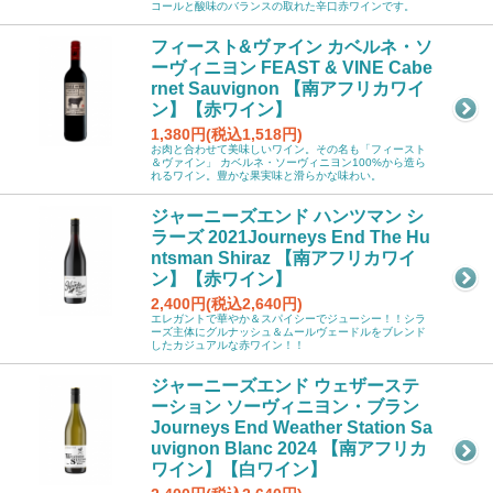
コールと酸味のバランスの取れた辛口赤ワインです。
フィースト&ヴァイン カベルネ・ソ
ーヴィニヨン FEAST & VINE Cabe
rnet Sauvignon 【南アフリカワイ
ン】【赤ワイン】
1,380円(税込1,518円)
お肉と合わせて美味しいワイン。その名も「フィースト
＆ヴァイン」 カベルネ・ソーヴィニヨン100%から造ら
れるワイン。豊かな果実味と滑らかな味わい。
ジャーニーズエンド ハンツマン シ
ラーズ 2021Journeys End The Hu
ntsman Shiraz 【南アフリカワイ
ン】【赤ワイン】
2,400円(税込2,640円)
エレガントで華やか＆スパイシーでジューシー！！シラ
ーズ主体にグルナッシュ＆ムールヴェードルをブレンド
したカジュアルな赤ワイン！！
ジャーニーズエンド ウェザーステ
ーション ソーヴィニヨン・ブラン
Journeys End Weather Station Sa
uvignon Blanc 2024 【南アフリカ
ワイン】【白ワイン】