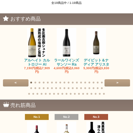
全19商品中 / 1-19商品
おすすめ商品
アルヘイト カル
ラールワインズ
デイビット＆ナ
デイビット
トロジー Al
サンソー Ra
ディア アリスタ
ディア エル
7,190円(税込7,909
4,600円(税込5,060
5,300円(税込5,830
5,300円(税込5
円)
円)
円)
円)
<
>
売れ筋商品
No.1
No.2
No.3
No.4