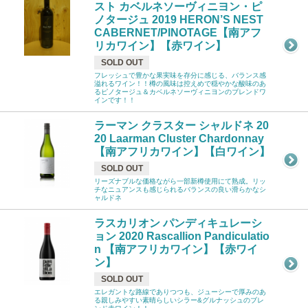
スト カベルネソーヴィニヨン・ピ
ノタージュ 2019 HERON’S NEST
CABERNET/PINOTAGE【南アフ
リカワイン】【赤ワイン】
SOLD OUT
フレッシュで豊かな果実味を存分に感じる、バランス感
溢れるワイン！！樽の風味は控えめで穏やかな酸味のあ
るピノタージュ＆カベルネソーヴィニヨンのブレンドワ
インです！！
ラーマン クラスター シャルドネ 20
20 Laarman Cluster Chardonnay
【南アフリカワイン】【白ワイン】
SOLD OUT
リーズナブルな価格ながら一部新樽使用にて熟成。リッ
チなニュアンスも感じられるバランスの良い滑らかなシ
ャルドネ
ラスカリオン パンディキュレーシ
ョン 2020 Rascallion Pandiculatio
n 【南アフリカワイン】【赤ワイ
ン】
SOLD OUT
エレガントな路線でありつつも、ジューシーで厚みのあ
る親しみやすい素晴らしいシラー&グルナッシュのブレ