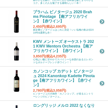
細やかな舌触り、口の中に広がる綺麗な酸とまろやかな
コク。多くの人を魅了する素晴らしい一本！
ブラハム ピノタージュ 2020 Brah
ms Pinotage 【南アフリカワイ
ン】【赤ワイン】
2,450円(税込2,695円)
新定番ピノタージュはこれに決定！いい塩梅の飲み頃20
18年&濃厚な赤！
KWV メントーズ オーケストラ 202
1 KWV Mentors Orchestra 【南ア
フリカワイン】 【赤ワイン】
3,850円(税込4,235円)
心地よい酸に甘やかでスパイシーな余韻のあるエレガン
トなボルドーブレンド赤ワイン！！
カノンコップ カデット ピノタージ
ュ 2024 Kanonkop Kadette Pinota
ge【南アフリカワイン】【赤ワイ
ン】
2,780円(税込3,058円)
ピノタージュの大御所「カノンコップ」が造るエントリ
ーレンジのピノタージュ。
ロングリッジ メルロ 2022 なくなり