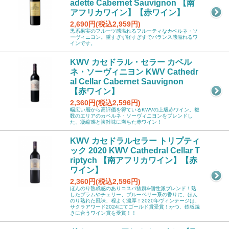
adette Cabernet Sauvignon 【南
アフリカワイン】【赤ワイン】
2,690円(税込2,959円)
黒系果実のフルーツ感溢れるフルーティなカベルネ・ソ
ーヴィニヨン。重すぎず軽すぎずでバランス感溢れるワ
インです。
KWV カセドラル・セラー カベル
ネ・ソーヴィニヨン KWV Cathedr
al Cellar Cabernet Sauvignon
【赤ワイン】
2,360円(税込2,596円)
幅広い層から高評価を得ているKWVの上級赤ワイン。複
数のエリアのカベルネ・ソーヴィニヨンをブレンドし
た、凝縮感と複雑味に満ちた赤ワイン！
KWV カセドラルセラー トリプティ
ック 2020 KWV Cathedral Cellar T
riptych 【南アフリカワイン】【赤
ワイン】
2,360円(税込2,596円)
ほんのり熟成感のありコスパ抜群&個性派ブレンド！熟
したプラムやチェリー、ブルーベリー系の香りに、ほん
のり熟れた風味、程よく濃厚！2020年ヴィンテージは、
サクラアワード2024にてゴールド賞受賞！かつ、鉄板焼
きに合うワイン賞を受賞！！