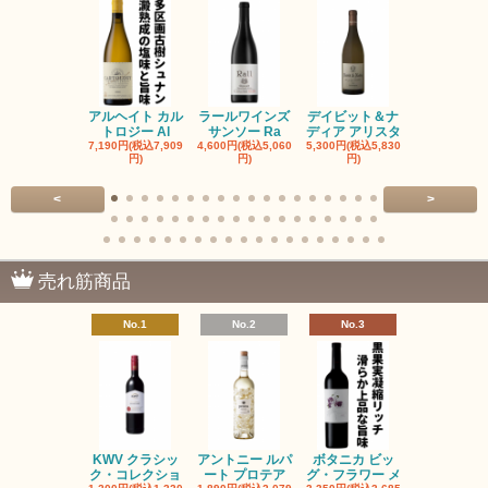
アルヘイト カル
ラールワインズ
デイビット＆ナ
デイビット
トロジー Al
サンソー Ra
ディア アリスタ
ディア エル
7,190円(税込7,909
4,600円(税込5,060
5,300円(税込5,830
5,300円(税込5
円)
円)
円)
円)
<
>
売れ筋商品
No.1
No.2
No.3
No.4
KWV クラシッ
アントニー ルパ
ボタニカ ビッ
ブーケンハ
ク・コレクショ
ート プロテア
グ・フラワー メ
クルーフ ポ