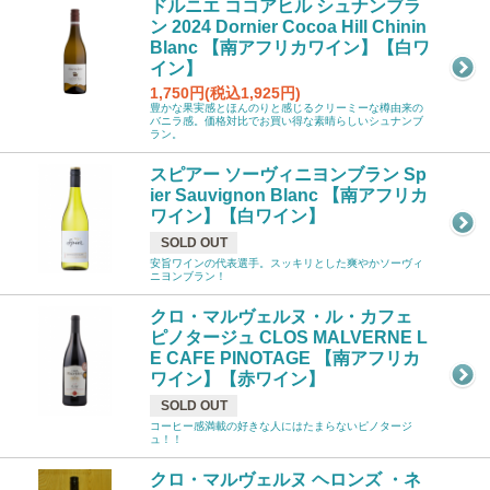
ドルニエ ココアヒル シュナンブラ
ン 2024 Dornier Cocoa Hill Chinin
Blanc 【南アフリカワイン】【白ワ
イン】
1,750円(税込1,925円)
豊かな果実感とほんのりと感じるクリーミーな樽由来の
バニラ感。価格対比でお買い得な素晴らしいシュナンブ
ラン。
スピアー ソーヴィニヨンブラン Sp
ier Sauvignon Blanc 【南アフリカ
ワイン】【白ワイン】
SOLD OUT
安旨ワインの代表選手。スッキリとした爽やかソーヴィ
ニヨンブラン！
クロ・マルヴェルヌ・ル・カフェ
ピノタージュ CLOS MALVERNE L
E CAFE PINOTAGE 【南アフリカ
ワイン】【赤ワイン】
SOLD OUT
コーヒー感満載の好きな人にはたまらないピノタージ
ュ！！
クロ・マルヴェルヌ ヘロンズ ・ネ