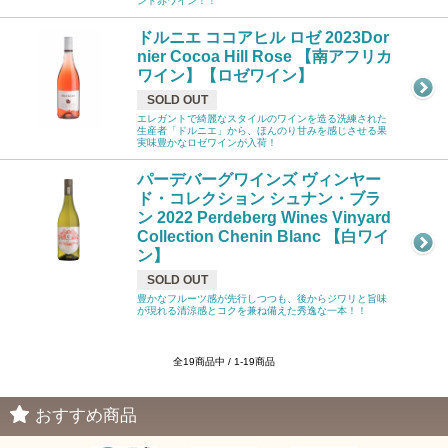
ンド赤ワイン！！
ドルニエ ココアヒル ロゼ 2023Dor
nier Cocoa Hill Rose 【南アフリカ
ワイン】【ロゼワイン】
SOLD OUT
エレガントで綺麗なスタイルのワインを造る洗練された
生産者「ドルニエ」から、ほんのり甘みを感じさせる果
実味豊かなロゼワインが入荷！
パーデバーグワインズ ヴィンヤー
ド・コレクション シュナン・ブラ
ン 2022 Perdeberg Wines Vinyard
Collection Chenin Blanc 【白ワイ
ン】
SOLD OUT
豊かなフルーツ感が先行しつつも、後からジワリと旨味
が現れる清涼感とコクを兼ね備えた秀逸な一本！！
全19商品中 / 1-19商品
おすすめ商品