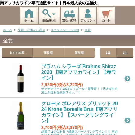
南アフリカワイン専門通販サイト | 日本最大級の品揃え
ホーム
>
受賞・評価から選ぶ
>
サクラアワード2023
>
金賞
金賞
おすすめ順
価格順
新着順
ブラハム シラーズ Brahms Shiraz
2020 【南アフリカワイン】【赤ワ
イン】
2,930円(税込3,223円)
サクラアワード2026にてゴールド賞受賞！！天才女性弁
護士が造る自然派ワイン！！
クローヌ ボレアリス ブリュット 20
24 Krone Borealis Brut【南アフリ
カワイン】【スパークリングワイ
ン】
2,700円(税込2,970円)
綺麗でコクのある正統派スパークリングワイン！！ きめ