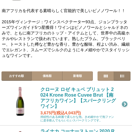
南アフリカを代表する素晴らしく官能的で美しいピノノワール！！
2015年ヴィンテージ：ワインスペクテーター93点、ジョンプラッタ
ーズワインガイド5つ星獲得！ワインはピノノワールとシャルドネの
みで、ともに南アフリカのトップ・アイテムとして、世界中の高級ホ
テルやレストランで扱われています。熟したプラム、ブラックベリ
ー、トーストした樽など豊かな香り。豊かな酸味、程よい渋み、繊細
でエレガント、スムーズでシルクのようにキメ細やかでスタイリッシ
ュなワインです。
おすすめ順
価格順
新着順
クローヌ ロゼ キュベ ブリュット 2
024 Krone Rose Cuvee Brut 【南
アフリカワイン】【スパークリング
ワイン】
3,675円(税込4,043円)
持続性のある綺麗で柔らかな泡。きめ細やかで泡ファン
に是非飲んでもらいたいスパークリングです。
ライナカ コーナーストーン 2020 R