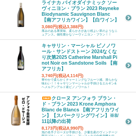
ライナカ バイオダイナミック ソー
ヴィニヨン・ブラン 2023 Reyneke
Biodynamic Sauvignon Blanc
【南アフリカワイン】【白ワイン】
3,080円(税込3,388円)
厚みのある果実味、柔らかさがあり程よい草のようなニ
ュアンス。個性豊かなソーヴィニヨン・ブラン！！
キャサリン・マーシャル ピノノワ
ール・サンドストーン 2024なくな
り次第2025 Catherine Marshall Pi
not Noir on Sandstone Soils 【南
アフリカ】
3,740円(税込4,114円)
華やかで柔らかくチャーミングなフルーツ感、滑らかな
味わい！！キャサリンマーシャルが手掛けるエルギン&
ヘメルアンアルド産ピノノワール！
クローヌ アンフォラ ブラン・
ド・ブラン 2023 Krone Amphora
Blanc de Blancs 【南アフリカワイ
ン】【スパークリングワイン】※8/
11以降の出荷
8,173円(税込8,990円)
泡の名手クローヌが手掛ける、少量生産のヴィンテージ
限定ブラン・ド・ブラン。アンフォラで自然発酵を行