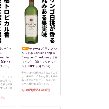
ラング ソ
チャールズ ラング シ
ン
ャルドネ Charles Lang ＆
aughter
Daughter Chardonnay 【白
nc 【白ワイ
ワイン】【南アフリカワイ
ワイン】
ン】※8/11以降の出荷
青リンゴや白桃のようなみずみず
しい果実香。柔らかな酸と丸みの
パッションフ
ある果実味が広がる、程よいボリ
やかな香り。
ューム感のある白ワイン。
ある酸と軽快
、すっきり辛
1,310円(税込1,441円)
1円)