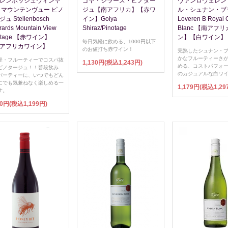
レンボッシュヴィンヤ
ゴヤ・シラーズ・ピノター
ヴァンロヴェレン 
 マウンテンヴュー ピノ
ジュ【南アフリカ】【赤ワ
ル・シュナン・ブラ
ュ Stellenbosch
イン】Goiya
Loveren B Royal 
rards Mountain View
Shiraz/Pinotage
Blanc 【南アフ
otage 【赤ワイン】
ン】【白ワイン】
毎日気軽に飲める、1000円以下
アフリカワイン】
のお値打ち赤ワイン！
完熟したシュナン・
かなフルーティーさ
軽・フルーティーでコスパ抜
1,130円(税込1,243円)
める、コストパフォ
ピノタージュ！！普段飲み
のカジュアルな白ワ
パーティーに、いつでもどん
にでも気兼ねなく楽しめる一
1,179円(税込1,29
す。
90円(税込1,199円)