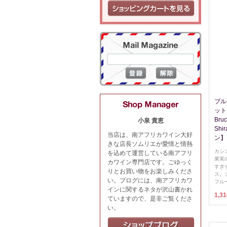
ブル
ット
Bruc
小泉 貴恵
Sh
当店は、南アフリカワイン大好
ン】
きな店長ソムリエが愛情と情熱
カシ
を込めて運営している南アフリ
果実
カワイン専門店です。ごゆっく
すぎ
りとお買い物をお楽しみくださ
ス。
い。ブログには、南アフリカワ
フル
インに関するネタが沢山書かれ
1,3
ていますので、是非ご覧くださ
い。