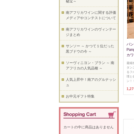
秘宝～
南アフリカワインに関する評価
メディアやコンテストについて
南アフリカワインのヴィンテー
ジまとめ
パン
サンソー ～ かつて１位だった
Pan
黒ブドウの今 ～
カワ
ソーヴィニヨン・ブラン ～ 南
凝縮
タン
アフリカの人気品種 ～
るフ
理と
人気上昇中！南アのグルナッシ
ン！
ュ
1,2
お中元ギフト特集
カートの中に商品はありません