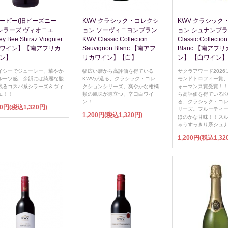
ービー(旧ビーズニー
KWV クラシック・コレクシ
KWV クラシック
 シラーズ ヴィオニエ
ョン ソーヴィニヨンブラン
ョン シュナンブラ
y Bee Shiraz Viognier
KWV Classic Collection
Classic Collectio
ワイン】【南アフリカ
Sauvignon Blanc 【南アフ
Blanc 【南アフ
ン】
リカワイン】【白】
ン】 【白ワイン】
イシーでジューシー、華やか
幅広い層から高評価を得ている
サクラアワード2026
ルーツ感、余韻には綺麗な酸
KWVが造る、クラシック・コレ
モンドトロフィー賞
残るコスパ系シラーズ＆ヴィ
クションシリーズ。爽やかな柑橘
ォーマンス賞受賞！
エ！！
類の風味が際立つ、辛口白ワイ
ら高評価を得ているK
ン！
る、クラシック・コ
00円(税込1,320円)
リーズ。フルーティ
1,200円(税込1,320円)
ほのかな甘味！！ス
ゃうすっきり系シュ
1,200円(税込1,32