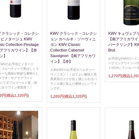
V クラシック・コレクシ
KWV クラシック・コレクシ
KWV キュヴェブ
 ピノタージュ KWV
ョン カベルネ・ソーヴィニ
【南アフリカワイ
sic Collection Pinotage
ヨン KWV Classic
パークリング】KWV
アフリカワイン】【赤
Collection Cabernet
Brut
ン】
Sauvignon 【南アフリカワ
お手頃なKWVのハイ
イン】【赤】
ークリングワイン♪♪
KWVのお手頃ピノタージ
ド2026にてシルバー
！フルーティーで香ばしくス
人気KWVのお手頃カベルネソー
キーな風味が絶妙な素晴らし
ヴィニヨン！！ほどよい酸味と黒
1,270円(税込1,39
本です！サクラアワード
系果実のコクが良く感じられるバ
26にてダブルゴールド賞、焼
ランス感に富んだ素晴らしいワイ
に合うワイン賞受賞！！
ンです。
00円(税込1,320円)
1,200円(税込1,320円)