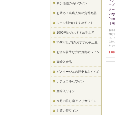
ステ
希少価値の高いワイン
ーズ
タージ
お薦め！当店人気の定番商品
Viny
Pin
シーン別のおすすめギフト
【南
お手
1000円台のおすすめ手土産
群な
に、
な時
3500円以内のおすすめ手土産
本で
お酒が苦手な方にお薦めワイン
1,0
直輸入食品
ピノタージュの歴史＆おすすめ
ナチュラルなワイン
直輸入ワイン
今月の推し南アフリカワイン
お買い得ワイン