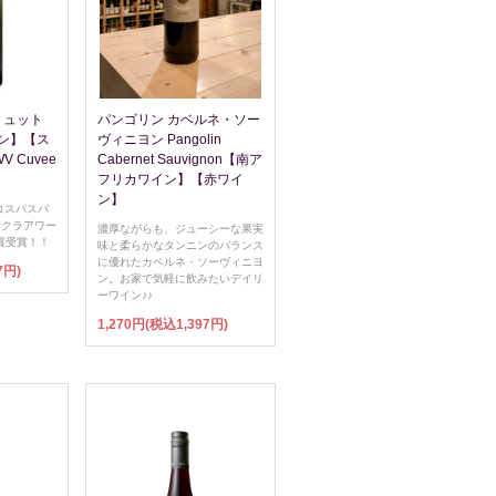
リュット
パンゴリン カベルネ・ソー
ン】【ス
ヴィニヨン Pangolin
 Cuvee
Cabernet Sauvignon【南ア
フリカワイン】【赤ワイ
ン】
コスパスパ
サクラアワー
濃厚ながらも、ジューシーな果実
賞受賞！！
味と柔らかなタンニンのバランス
に優れたカベルネ・ソーヴィニヨ
7円)
ン。お家で気軽に飲みたいデイリ
ーワイン♪♪
1,270円(税込1,397円)