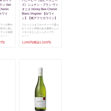
B ロイヤ
ハニービー（旧ビーズニー
ン Van
ズ）シュナン・ブラン ヴィ
Chenin
オニエ Honey Bee Chenin
リカワイ
Blanc Viognier 【白ワイ
ン】【南アフリカワイン】
ブランの華や
フレッシュ＆フルーティーで柔ら
が存分に楽し
かくコクと苦味のある素晴らしい
ーマンス抜群
イキイキとしたシュナンブラ
イン！！
ン！！
7円)
1,200円(税込1,320円)