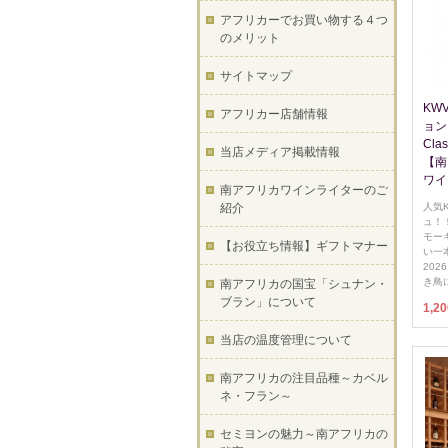
アフリカーでお買い物する４つ
のメリット
サイトマップ
KW
アフリカー店舗情報
ョン
Clas
当店メディア掲載情報
【南
ワイ
南アフリカワインライターのご
紹介
人気
ュ！
モー
【お役立ち情報】ギフトマナー
い一
20
き鳥
南アフリカの国宝「シュナン・
ブラン」について
1,2
当店の温度管理について
南アフリカの注目品種～カベル
ネ・フラン～
セミヨンの魅力～南アフリカの