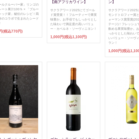
【南アフリカワイン】
ン】
ールクルーバー家」リンゴの
ート果汁100％ × 「ブルー
サクラアワード2025にてゴール
サクラアワード2025
ャック家」秘伝のレシピ！両
ド賞受賞！！フルーティーで果実
モンドトロフィー賞
作のコラボで生まれたシード
味豊か。お手頃でもしっかりとし
ォーマンス賞受賞(20
！
た味わいで満足度の高いバリュ
テージ)！フレッシュ
ー・カベルネ・ソーヴィニヨン！
飲める果実味豊か。
円(税込770円)
っかりとした味わい
1,000円(税込1,100円)
いバリュー・ソーヴ
ラン！
1,000円(税込1,10