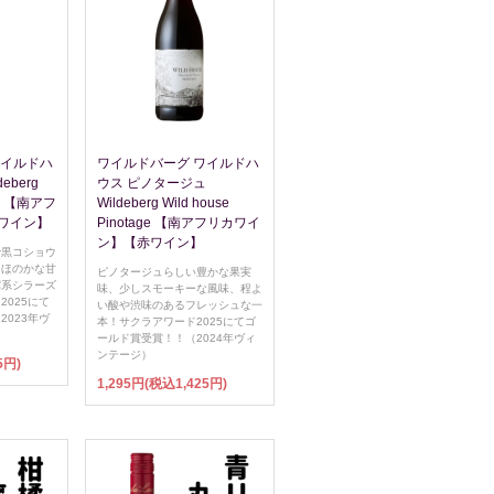
ワイルドハ
ワイルドバーグ ワイルドハ
eberg
ウス ピノタージュ
raz 【南アフ
Wildeberg Wild house
ワイン】
Pinotage 【南アフリカワイ
ン】【赤ワイン】
で黒コショウ
にほのかな甘
ピノタージュらしい豊かな果実
パ系シラーズ
味、少しスモーキーな風味、程よ
025にて
い酸や渋味のあるフレッシュな一
023年ヴ
本！サクラアワード2025にてゴ
ールド賞受賞！！（2024年ヴィ
ンテージ）
5円)
1,295円(税込1,425円)