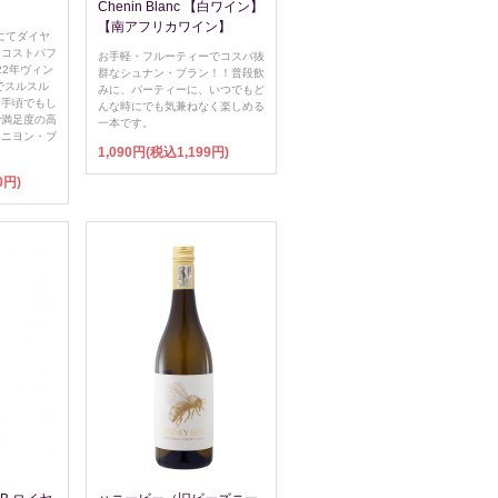
Chenin Blanc 【白ワイン】
【南アフリカワイン】
にてダイヤ
とコストパフ
お手軽・フルーティーでコスパ抜
22年ヴィン
群なシュナン・ブラン！！普段飲
でスルスル
みに、パーティーに、いつでもど
お手頃でもし
んな時にでも気兼ねなく楽しめる
で満足度の高
一本です。
ィニヨン・ブ
1,090円(税込1,199円)
0円)