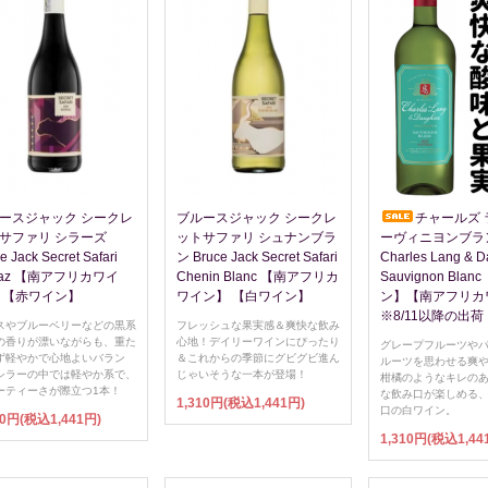
ースジャック シークレ
ブルースジャック シークレ
チャールズ 
サファリ シラーズ
ットサファリ シュナンブラ
ーヴィニヨンブラ
e Jack Secret Safari
ン Bruce Jack Secret Safari
Charles Lang & D
iraz 【南アフリカワイ
Chenin Blanc 【南アフリカ
Sauvignon Bla
 【赤ワイン】
ワイン】 【白ワイン】
ン】【南アフリカ
※8/11以降の出荷
スやブルーベリーなどの黒系
フレッシュな果実感＆爽快な飲み
の香りが漂いながらも、重た
心地！デイリーワインにぴったり
グレープフルーツや
ず軽やかで心地よいバラン
＆これからの季節にグビグビ進ん
ルーツを思わせる爽
シラーの中では軽やか系で、
じゃいそうな一本が登場！
柑橘のようなキレの
ーティーさが際立つ1本！
な飲み口が楽しめる
1,310円(税込1,441円)
口の白ワイン。
10円(税込1,441円)
1,310円(税込1,44