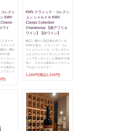
・コレクシ
KWV クラシック・コレクシ
ン KWV
ョン シャルドネ KWV
n Chenin
Classic Collection
リカワイ
Chardonnay 【南アフリカ
ワイン】【白ワイン】
にてダイヤ
幅広い層から高評価を得ている
、コストパフ
KWVが造る、クラシック・コレ
！幅広い層か
クションシリーズ。レモンやライ
WVが造
ムなどのシャルドネらしいエレガ
レクションシ
ントですっきりとした風味が心地
ーで心地よい
良い、スルスル飲めちゃうカジュ
ルスル飲めち
アルなシャルドネ！
ナンブラン！
1,200円(税込1,320円)
0円)