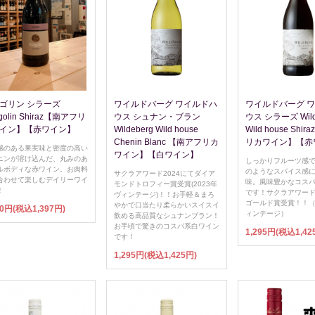
ゴリン シラーズ
ワイルドバーグ ワイルドハ
ワイルドバーグ 
golin Shiraz【南アフリ
ウス シュナン・ブラン
ウス シラーズ Wild
イン】【赤ワイン】
Wildeberg Wild house
Wild house Shi
Chenin Blanc 【南アフリカ
リカワイン】【赤
感のある果実味と密度の高い
ワイン】【白ワイン】
ニンが溶け込んだ、丸みのあ
しっかりフルーツ感
ルボディな赤ワイン。お肉料
のようなスパイス感
サクラアワード2024にてダイア
合わせて楽しむデイリーワイ
味。風味豊かなコス
モンドトロフィー賞受賞(2023年
！
です！サクラアワード2
ヴィンテージ)！！お手軽＆まろ
ゴールド賞受賞！！（2
やかで口当たり柔らかいスイスイ
70円(税込1,397円)
ィンテージ）
飲める高品質なシュナンブラン！
お手頃で驚きのコスパ系白ワイン
1,295円(税込1,42
です！
1,295円(税込1,425円)