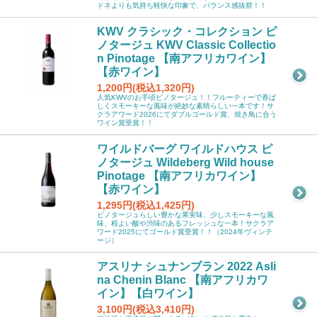
ドネよりも気持ち軽快な印象で、バランス感抜群！！
KWV クラシック・コレクション ピ
ノタージュ KWV Classic Collectio
n Pinotage 【南アフリカワイン】
【赤ワイン】
1,200円(税込1,320円)
人気KWVのお手頃ピノタージュ！！フルーティーで香ば
しくスモーキーな風味が絶妙な素晴らしい一本です！サ
クラアワード2026にてダブルゴールド賞、焼き鳥に合う
ワイン賞受賞！！
ワイルドバーグ ワイルドハウス ピ
ノタージュ Wildeberg Wild house
Pinotage 【南アフリカワイン】
【赤ワイン】
1,295円(税込1,425円)
ピノタージュらしい豊かな果実味、少しスモーキーな風
味、程よい酸や渋味のあるフレッシュな一本！サクラア
ワード2025にてゴールド賞受賞！！（2024年ヴィンテ
ージ）
アスリナ シュナンブラン 2022 Asli
na Chenin Blanc 【南アフリカワ
イン】【白ワイン】
3,100円(税込3,410円)