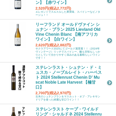
ン】【赤ワイン】
2,520円(税込2,772円)
エレガントでスルスルした果実味、スパイシーなピノタ
ージュ！！
リーフランド オールドヴァイン シ
ュナン・ブラン 2025 Lievland Old
Vine Chenin Blanc 【南アフリカ
ワイン】【白ワイン】
2,620円(税込2,882円)
サクラアワード2025にてゴールド賞受賞！！（2024年
ヴィンテージ）リッチでスパイシー、酸も甘味もしっか
りとしていて分かりやすく深みのある素晴らしいワイン
です！！
ステレンラスト・シュナン・ド・ミ
ュスカ・ノーブルレイト・ハーベス
ト 2024 Stellenrust Chenin D' Mu
scat Noble Late Harvest 【極甘
口】
2,700円(税込2,970円)
古木のシュナンブラン＆マスカット・オブ・アレキサン
ドリアを使った綺麗な甘口ワイン！！
ステレンラスト ケープ・ワイルド
リング・シャルドネ 2024 Stellenru