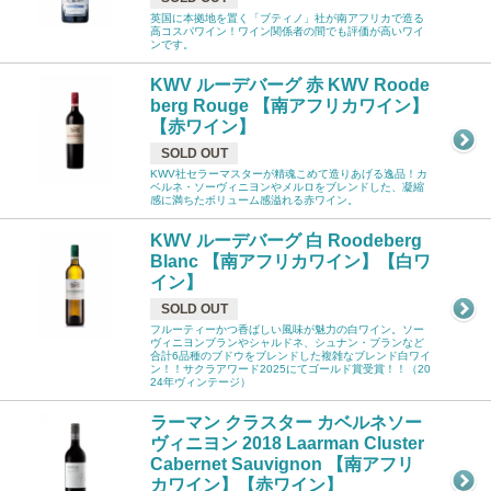
英国に本拠地を置く「ブティノ」社が南アフリカで造る
高コスパワイン！ワイン関係者の間でも評価が高いワイ
ンです。
KWV ルーデバーグ 赤 KWV Roode
berg Rouge 【南アフリカワイン】
【赤ワイン】
SOLD OUT
KWV社セラーマスターが精魂こめて造りあげる逸品！カ
ベルネ・ソーヴィニヨンやメルロをブレンドした、凝縮
感に満ちたボリューム感溢れる赤ワイン。
KWV ルーデバーグ 白 Roodeberg
Blanc 【南アフリカワイン】【白ワ
イン】
SOLD OUT
フルーティーかつ香ばしい風味が魅力の白ワイン。ソー
ヴィニヨンブランやシャルドネ、シュナン・ブランなど
合計6品種のブドウをブレンドした複雑なブレンド白ワイ
ン！！サクラアワード2025にてゴールド賞受賞！！（20
24年ヴィンテージ）
ラーマン クラスター カベルネソー
ヴィニヨン 2018 Laarman Cluster
Cabernet Sauvignon 【南アフリ
カワイン】【赤ワイン】