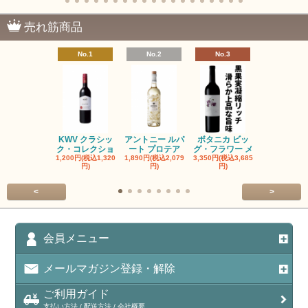
売れ筋商品
No.1
No.2
No.3
No.4
KWV クラシッ
アントニー ルパ
ボタニカ ビッ
ブーケンハ
ク・コレクショ
ート プロテア
グ・フラワー メ
クルーフ ポ
1,200円(税込1,320
1,890円(税込2,079
3,350円(税込3,685
1,560円(税込1
円)
円)
円)
円)
<
>
会員メニュー
メールマガジン登録・解除
ご利用ガイド
支払い方法 / 配送方法 / 会社概要