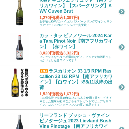
KWV キュヴェブリュット 【南アフ
リカワイン】【スパークリング】K
WV Cuvee Brut
1,270円(税込1,397円)
お手頃なKWVのハイコスパスパークリングワイン♪♪サク
ラアワード2026にてシルバー賞受賞！！
カラ・タラ ピノノワール 2024 Kar
a Tara Pinot Noir【南アフリカワイ
ン】 【赤ワイン】
3,020円(税込3,322円)
フレッシュなベリー感満載なピノ。ピュアで綺麗且つし
っかりとした赤ワインです！
ラスカリオン 33 1/3 RPM Ras
callion 33 1/3 RPM 【南アフリカワ
イン】【白ワイン】※8/11以降の出
荷
1,520円(税込1,672円)
この価格帯で樹齢40年以上の古木を使用！豊かでイキイ
キとした酸味がありながらもエレガントでピュアな白ワ
イン。コストパフォーマンスの高い逸品です！
リーフランド ブッシュ・ヴァイン
ピノタージュ 2023 Lievland Bush
Vine Pinotage 【南アフリカワイ