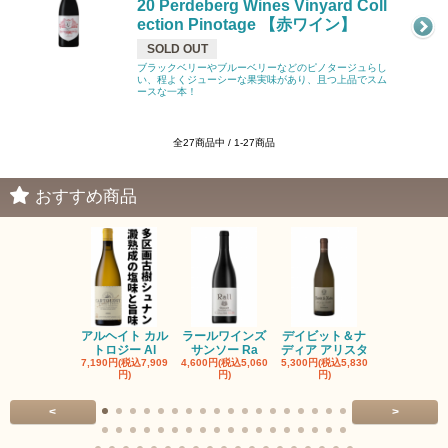
20 Perdeberg Wines Vinyard Coll
ection Pinotage 【赤ワイン】
SOLD OUT
ブラックベリーやブルーベリーなどのピノタージュらし
い、程よくジューシーな果実味があり、且つ上品でスム
ースな一本！
全27商品中 / 1-27商品
おすすめ商品
アルヘイト カル
ラールワインズ
デイビット＆ナ
デイビット
トロジー Al
サンソー Ra
ディア アリスタ
ディア エル
7,190円(税込7,909
4,600円(税込5,060
5,300円(税込5,830
5,300円(税込5
円)
円)
円)
円)
<
>