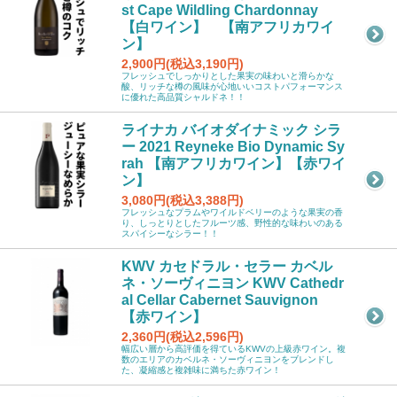
st Cape Wildling Chardonnay
【白ワイン】 【南アフリカワイ
ン】
2,900円(税込3,190円)
フレッシュでしっかりとした果実の味わいと滑らかな
酸、リッチな樽の風味が心地いいコストパフォーマンス
に優れた高品質シャルドネ！！
ライナカ バイオダイナミック シラ
ー 2021 Reyneke Bio Dynamic Sy
rah 【南アフリカワイン】【赤ワイ
ン】
3,080円(税込3,388円)
フレッシュなプラムやワイルドベリーのような果実の香
り、しっとりとしたフルーツ感、野性的な味わいのある
スパイシーなシラー！！
KWV カセドラル・セラー カベル
ネ・ソーヴィニヨン KWV Cathedr
al Cellar Cabernet Sauvignon
【赤ワイン】
2,360円(税込2,596円)
幅広い層から高評価を得ているKWVの上級赤ワイン。複
数のエリアのカベルネ・ソーヴィニヨンをブレンドし
た、凝縮感と複雑味に満ちた赤ワイン！