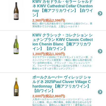
KWV カセドラル・セラー シャルド
ネ KWV Cathedral Cellar Chardon
nay 【南アフリカワイン】【白ワイ
ン】
2,360円(税込2,596円)
幅広い層から高評価を得ているKWVの上級白ワイン。果
実味豊かでコクのある、上質なシャルドネ！
KWV クラシック・コレクション シ
ュナンブラン KWV Classic Collect
ion Chenin Blanc 【南アフリカワ
イン】 【白ワイン】
1,200円(税込1,320円)
サクラアワード2026にてダイヤモンドトロフィー賞、コ
ストパフォーマンス賞受賞！！幅広い層から高評価を得
ているKWVが造る、クラシック・コレクションシリー
ズ。フルーティーで心地よいほのかな甘味！！スルスル
飲めちゃうすっきり系シュナンブラン！
ポールクルーバー ヴィレッジ シャ
ルドネ 2025Paul Cluver Village C
hardonnay 【南アフリカワイン】
【白ワイン】
2,600円(税込2,860円)
人気ポールクルーバーのヴィレッジシリーズ！しっかり
とした酸味、程よい樽の風味、余韻に残るなめらかな甘
味が心地よい、素晴らしい逸品です！！通常版のシャル