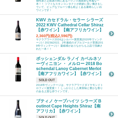
個性派と正統派の間にあるバランス感抜群な秀逸な一
本！！ ソフトなスキンコンタクトが絶妙に良い働きをし
ていて、ピュアなフルーツ感も程よくある素晴らしい白
ワインです！
KWV カセドラル・セラー シラーズ
2022 KWV Cathedral Cellar Shiraz
【赤ワイン】【南アフリカワイン】
2,360円(税込2,596円)
サクラアワード2024はシルバー賞受賞(2020年ヴィンテ
ージ)！2023&2022、2年連続のダブルゴールド受賞(201
9年ヴィンテージ)！ 凝縮感がありながらも上品で洗練さ
れた一本！！
ボッシェンダル ラノイ カベルネソ
ーヴィニヨン ・ メルロー 2018 Bo
schendal Lanoy Cabernet Merlot
【南アフリカワイン】【赤ワイン】
SOLD OUT
2018年ヴィンテージは、サクラアワードダイヤモンドト
ロフィー賞受賞！！ しっかりとした果実味と豊かな香り
のある上質な赤ワインです。
ブティノ ケープハイツ シラーズ B
outinot Cape Heights Shiraz【南
アフリカ】【赤ワイン】
SOLD OUT