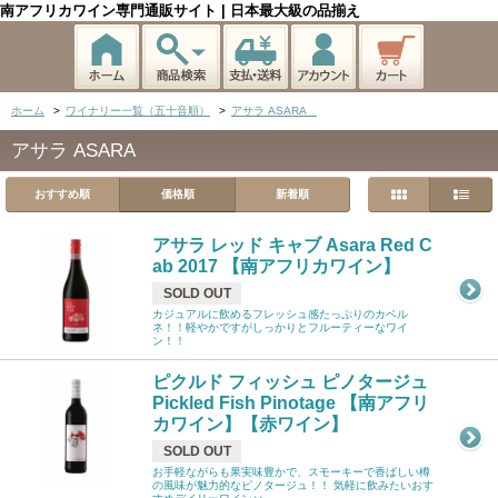
南アフリカワイン専門通販サイト | 日本最大級の品揃え
ホーム
>
ワイナリー一覧（五十音順）
>
アサラ ASARA
アサラ ASARA
おすすめ順
価格順
新着順
アサラ レッド キャブ Asara Red C
ab 2017 【南アフリカワイン】
SOLD OUT
カジュアルに飲めるフレッシュ感たっぷりのカベル
ネ！！軽やかですがしっかりとフルーティーなワイ
ン！！
ピクルド フィッシュ ピノタージュ
Pickled Fish Pinotage 【南アフリ
カワイン】【赤ワイン】
SOLD OUT
お手軽ながらも果実味豊かで、スモーキーで香ばしい樽
の風味が魅力的なピノタージュ！！ 気軽に飲みたいおす