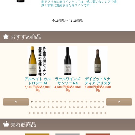
南アフリカの赤ワインとしては、他に類のないレアで濃
厚！非常に凝縮された赤ワインです！！
全15商品中 / 1-15商品
おすすめ商品
アルヘイト カル
ラールワインズ
デイビット＆ナ
デイビット
トロジー Al
サンソー Ra
ディア アリスタ
ディア エル
7,190円(税込7,909
4,600円(税込5,060
5,300円(税込5,830
5,300円(税込5
円)
円)
円)
円)
<
>
売れ筋商品