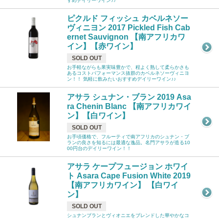
すめデイリーワイン♪♪
ピクルド フィッシュ カベルネソー
ヴィニヨン 2017 Pickled Fish Cab
ernet Sauvignon 【南アフリカワ
イン】【赤ワイン】
SOLD OUT
お手軽ながらも果実味豊かで、程よく熟して柔らかさも
あるコストパフォーマンス抜群のカベルネソーヴィニヨ
ン！！ 気軽に飲みたいおすすめデイリーワイン♪♪
アサラ シュナン・ブラン 2019 Asa
ra Chenin Blanc 【南アフリカワイ
ン】【白ワイン】
SOLD OUT
お手頃価格で、フルーティで南アフリカのシュナン・ブ
ランの良さを知るには最適な逸品。名門アサラが造る10
00円台のデイリーワイン！！
アサラ ケープフュージョン ホワイ
ト Asara Cape Fusion White 2019
【南アフリカワイン】 【白ワイ
ン】
SOLD OUT
シュナンブランとヴィオニエをブレンドした華やかなコ