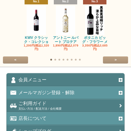
No.1
No.2
No.3
No.4
KWV クラシッ
アントニー ルパ
ボタニカ ビッ
ブーケンハ
ク・コレクショ
ート プロテア
グ・フラワー メ
クルーフ ポ
1,200円(税込1,320
1,890円(税込2,079
3,350円(税込3,685
1,560円(税込1
円)
円)
円)
円)
<
>
会員メニュー
メールマガジン登録・解除
ご利用ガイド
支払い方法 / 配送方法 / 会社概要
店長について