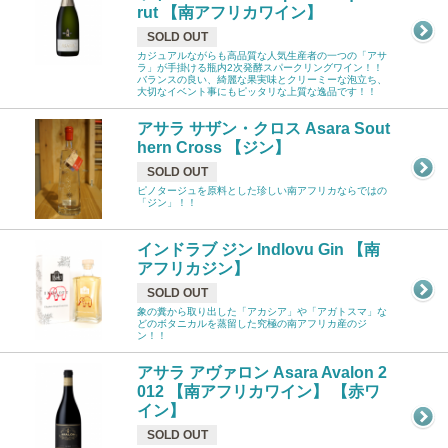
rut 【南アフリカワイン】
SOLD OUT
カジュアルながらも高品質な人気生産者の一つの「アサ
ラ」が手掛ける瓶内2次発酵スパークリングワイン！！
バランスの良い、綺麗な果実味とクリーミーな泡立ち、
大切なイベント事にもピッタリな上質な逸品です！！
アサラ サザン・クロス Asara Sout
hern Cross 【ジン】
SOLD OUT
ピノタージュを原料とした珍しい南アフリカならではの
「ジン」！！
インドラブ ジン Indlovu Gin 【南
アフリカジン】
SOLD OUT
象の糞から取り出した「アカシア」や「アガトスマ」な
どのボタニカルを蒸留した究極の南アフリカ産のジ
ン！！
アサラ アヴァロン Asara Avalon 2
012 【南アフリカワイン】 【赤ワ
イン】
SOLD OUT