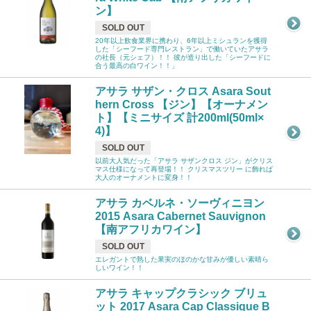
ン】
SOLD OUT
20年以上飲食業界に携わり、6年以上ミシュランを獲得
した「シーフード専門レストラン」で働いていたアサラ
の社長（元シェフ）！！ 彼が造り出した「シーフードに
合う最高の白ワイン！！」
アサラ サザン・クロス Asara Sout
hern Cross 【ジン】【オーナメン
ト】【ミニサイズ 計200ml(50ml×
4)】
SOLD OUT
以前大人気だった「アサラ サザンクロス ジン」がクリス
マス仕様になって再登場！！ クリスマスツリー に飾れば
大人のオーナメントに変身！！
アサラ カベルネ・ソーヴィニヨン
2015 Asara Cabernet Sauvignon
【南アフリカワイン】
SOLD OUT
エレガントで熟した果実のほのかな甘みが優しい素晴ら
しいワイン！！
アサラ キャップクラシック ブリュ
ット 2017 Asara Cap Classique B