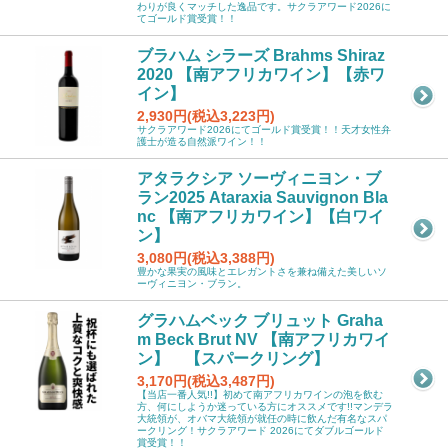
わりが良くマッチした逸品です。サクラアワード2026に
てゴールド賞受賞！！
ブラハム シラーズ Brahms Shiraz
2020 【南アフリカワイン】【赤ワ
イン】
2,930円(税込3,223円)
サクラアワード2026にてゴールド賞受賞！！天才女性弁
護士が造る自然派ワイン！！
アタラクシア ソーヴィニヨン・ブ
ラン2025 Ataraxia Sauvignon Bla
nc 【南アフリカワイン】【白ワイ
ン】
3,080円(税込3,388円)
豊かな果実の風味とエレガントさを兼ね備えた美しいソ
ーヴィニヨン・ブラン。
グラハムベック ブリュット Graha
m Beck Brut NV 【南アフリカワイ
ン】 【スパークリング】
3,170円(税込3,487円)
【当店一番人気!!】初めて南アフリカワインの泡を飲む
方、何にしようか迷っている方にオススメです!!マンデラ
大統領が、オバマ大統領が就任の時に飲んだ有名なスパ
ークリング！サクラアワード 2026にてダブルゴールド
賞受賞！！