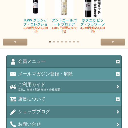
KWV クラシッ
アントニー ルパ
ボタニカ ビッ
ブーケンハ
ク・コレクショ
ート プロテア
グ・フラワー メ
クルーフ ポ
1,200円(税込1,320
1,890円(税込2,079
3,350円(税込3,685
1,560円(税込1
円)
円)
円)
円)
<
>
会員メニュー
メールマガジン登録・解除
ご利用ガイド
支払い方法 / 配送方法 / 会社概要
店長について
ショップブログ
お問い合せ