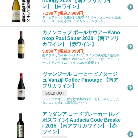
rtology 2023 【南アフリカワイ
ン】【白ワイン】
7,190円(税込7,909円)
ティムアトキン氏格付け1級ワイナリー。ユニークな新生
ワイナリーが造るプレミアムシュナンブラン。
カノンコップ ポールサウアーKano
nkop Paul Sauer 2020 【南アフリ
カワイン】【赤ワイン】
9,090円(税込9,999円)
南アフリカのボルドースタイルワインの決定版！最新ヴ
ィンテージ2020年！ 2015年ヴィンテージは、ニューワ
ールド初のティムアトキン100点獲得！！
ヴァンジール コーヒーピノタージ
ュ Vanzijl Coffee Pinotage 【南ア
フリカワイン】
SOLD OUT
リッチで力強く、豊かな果実の味わいとしっかりとした
タンニンを感じる高品質なワイン！！
アウダシア コードブレーカー (ルイ
ボスワイン) Audacia Code Breake
r 2015 【南アフリカワイン】【赤
ワイン】