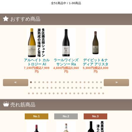
全51商品中 / 1-36商品
おすすめ商品
アルヘイト カル
ラールワインズ
デイビット＆ナ
デイビット
トロジー Al
サンソー Ra
ディア アリスタ
ディア エル
7,190円(税込7,909
4,600円(税込5,060
5,300円(税込5,830
5,300円(税込5
円)
円)
円)
円)
<
>
売れ筋商品
No.1
No.2
No.3
No.4