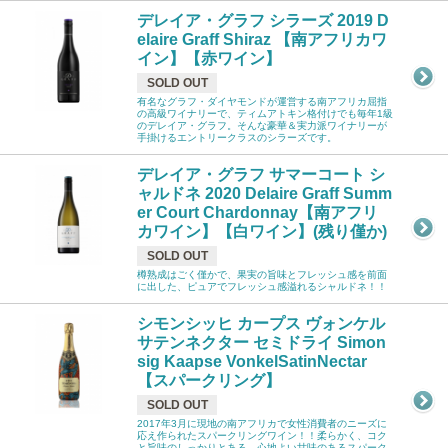
デレイア・グラフ シラーズ 2019 D
elaire Graff Shiraz 【南アフリカワ
イン】【赤ワイン】
SOLD OUT
有名なグラフ・ダイヤモンドが運営する南アフリカ屈指
の高級ワイナリーで、ティムアトキン格付けでも毎年1級
のデレイア・グラフ。そんな豪華＆実力派ワイナリーが
手掛けるエントリークラスのシラーズです。
デレイア・グラフ サマーコート シ
ャルドネ 2020 Delaire Graff Summ
er Court Chardonnay【南アフリ
カワイン】【白ワイン】(残り僅か)
SOLD OUT
樽熟成はごく僅かで、果実の旨味とフレッシュ感を前面
に出した、ピュアでフレッシュ感溢れるシャルドネ！！
シモンシッヒ カープス ヴォンケル
サテンネクター セミドライ Simon
sig Kaapse VonkelSatinNectar
【スパークリング】
SOLD OUT
2017年3月に現地の南アフリカで女性消費者のニーズに
応え作られたスパークリングワイン！！柔らかく、コク
と旨味のしっかりとある、心地よい甘味のあるスパーク