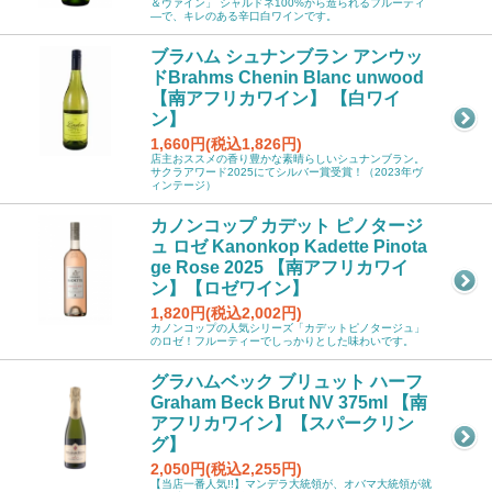
＆ヴァイン」 シャルドネ100%から造られるフルーティ
―で、キレのある辛口白ワインです。
ブラハム シュナンブラン アンウッ
ドBrahms Chenin Blanc unwood
【南アフリカワイン】 【白ワイ
ン】
1,660円(税込1,826円)
店主おススメの香り豊かな素晴らしいシュナンブラン。
サクラアワード2025にてシルバー賞受賞！（2023年ヴ
ィンテージ）
カノンコップ カデット ピノタージ
ュ ロゼ Kanonkop Kadette Pinota
ge Rose 2025 【南アフリカワイ
ン】【ロゼワイン】
1,820円(税込2,002円)
カノンコップの人気シリーズ「カデットピノタージュ」
のロゼ！フルーティーでしっかりとした味わいです。
グラハムベック ブリュット ハーフ
Graham Beck Brut NV 375ml 【南
アフリカワイン】【スパークリン
グ】
2,050円(税込2,255円)
【当店一番人気!!】マンデラ大統領が、オバマ大統領が就