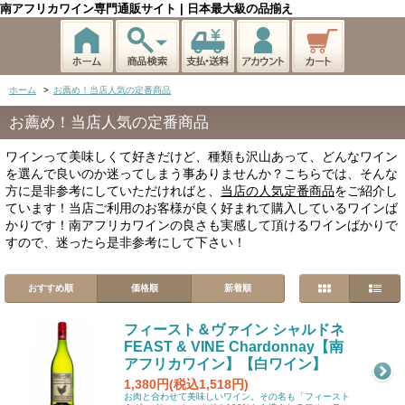
南アフリカワイン専門通販サイト | 日本最大級の品揃え
ホーム
>
お薦め！当店人気の定番商品
お薦め！当店人気の定番商品
ワインって美味しくて好きだけど、種類も沢山あって、どんなワイン
を選んで良いのか迷ってしまう事ありませんか？こちらでは、そんな
方に是非参考にしていただければと、
当店の人気定番商品
をご紹介し
ています！当店ご利用のお客様が良く好まれて購入しているワインば
かりです！南アフリカワインの良さも実感して頂けるワインばかりで
すので、迷ったら是非参考にして下さい！
おすすめ順
価格順
新着順
フィースト＆ヴァイン シャルドネ
FEAST & VINE Chardonnay【南
アフリカワイン】【白ワイン】
1,380円(税込1,518円)
お肉と合わせて美味しいワイン。その名も「フィースト