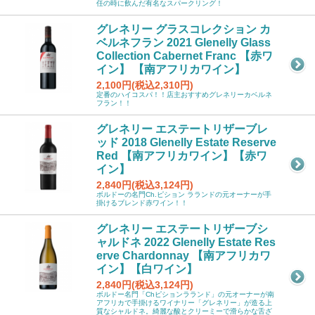
任の時に飲んだ有名なスパークリング！
グレネリー グラスコレクション カ
ベルネフラン 2021 Glenelly Glass
Collection Cabernet Franc 【赤ワ
イン】 【南アフリカワイン】
2,100円(税込2,310円)
定番のハイコスパ！！店主おすすめグレネリーカベルネ
フラン！！
グレネリー エステートリザーブレ
ッド 2018 Glenelly Estate Reserve
Red 【南アフリカワイン】【赤ワ
イン】
2,840円(税込3,124円)
ボルドーの名門Ch.ピション ラランドの元オーナーが手
掛けるブレンド赤ワイン！！
グレネリー エステートリザーブシ
ャルドネ 2022 Glenelly Estate Res
erve Chardonnay 【南アフリカワ
イン】【白ワイン】
2,840円(税込3,124円)
ボルドー名門「Chピションラランド」の元オーナーが南
アフリカで手掛けるワイナリー「グレネリー」が造る上
質なシャルドネ。綺麗な酸とクリーミーで滑らかな舌ざ