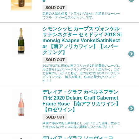
e
SOLD OUT
定番の人気生産者「クラインザルゼ」が造るジューシー
でフルーティ―なグルナッシュです。
シモンシッヒ カープス ヴォンケル
サテンネクター セミドライ 2018 Si
monsig Kaapse VonkelSatinNect
ar 【南アフリカワイン】【スパー
クリング】
SOLD OUT
2017年3月に現地の南アフリカで女性消費者のニーズに
応え作られたスパークリングワイン！！柔らかく、コク
と旨味のしっかりとある、ほのかな甘口のスパークリン
グワインです。 輸入本数は、60本と希少なワインで
す！！
デレイア・グラフ カベルネフラン
ロゼ 2020 Delaire Graff Cabernet
Franc Rose 【南アフリカワイン】
【ロゼワイン】
SOLD OUT
綺麗で厚みのある果実味としっかりとした旨味。飲みご
たえのあるバランスの良い素晴らしい一本です！！
デレイア・グラフ ソーヴィニヨ