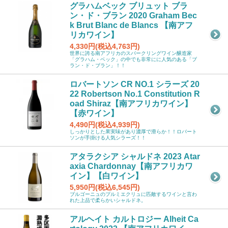
グラハムベック ブリュット ブラ
ン・ド・ブラン 2020 Graham Bec
k Brut Blanc de Blancs 【南アフ
リカワイン】
4,330円(税込4,763円)
世界に誇る南アフリカのスパークリングワイン醸造家
「グラハム・ベック」の中でも非常にに人気のある「ブ
ラン・ド・ブラン」！！
ロバートソン CR NO.1 シラーズ 20
22 Robertson No.1 Constitution R
oad Shiraz【南アフリカワイン】
【赤ワイン】
4,490円(税込4,939円)
しっかりとした果実味があり濃厚で滑らか！！ロバート
ソンが手掛ける人気シラーズ！！
アタラクシア シャルドネ 2023 Atar
axia Chardonnay【南アフリカワ
イン】【白ワイン】
5,950円(税込6,545円)
ブルゴーニュのプルミエクリュに匹敵するワインと言わ
れた上品で柔らかいシャルドネ。
アルヘイト カルトロジー Alheit Ca