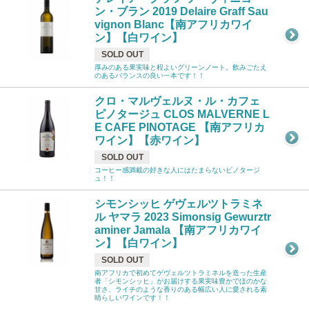
ン・ブラン 2019 Delaire Graff Sau
vignon Blanc【南アフリカワイ
ン】【白ワイン】
SOLD OUT
厚みのある果実味と程よいグリーンノート。飲みごたえ
のあるバランスの良い一本です！！
クロ・マルヴェルヌ・ル・カフェ
ピノタージュ CLOS MALVERNE L
E CAFE PINOTAGE 【南アフリカ
ワイン】【赤ワイン】
SOLD OUT
コーヒー感満載の好きな人にはたまらないピノタージ
ュ！！
シモンシッヒ ゲヴェルツトラミネ
ル ヤマラ 2023 Simonsig Gewurztr
aminer Jamala 【南アフリカワイ
ン】【白ワイン】
SOLD OUT
南アフリカで初めてゲヴェルツトラミネルを造った生産
者「シモンシッヒ」がお届けする果実味豊かでほのかな
甘さ、ライチのような香りのある幅広い人に愛される素
晴らしいワインです！！