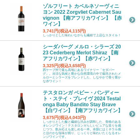
ゾルフリート カベルネソーヴィニ
ヨン 2022 Zorgvliet Cabernet Sau
vignon 【南アフリカワイン】 【赤
ワイン】
3,741円(税込4,115円)
しっかりとした味わいながらも繊細で上品なスタイル！
シーダバーグ メルロ・シラーズ 20
23 Cederberg Merlot Shiraz 【南
アフリカワイン】【赤ワイン】
3,325円(税込3,658円)
西ケープ州で最も高地にあるワイナリー「セダバー
グ」。冷涼な気候と豊かな自然環境の中で栽培されたメ
ルローとシラーズをブレンドした、しなやかで香り豊か
な赤ワイン！
テスタロンガ ベビー・バンディー
ト・ステイ・ブレイヴ 2024 Testal
onga Baby Bandito Stay Brave
【白ワイン】【南アフリカワイン】
3,675円(税込4,043円)
しっかりとした酸と繊細な渋みが調和した、骨格のある
オレンジワイン！テスタロンガらしいピュアな造りを感
じつつ、飲み応えも楽しめる一本。余韻にはミネラル感
とほのかな塩味が残り、じっくりと味わいたくなるオレ
ンジワインです。