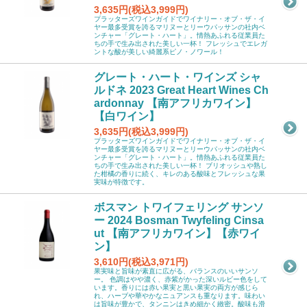
3,635円(税込3,999円)
プラッターズワインガイドでワイナリー・オブ・ザ・イ
ヤー最多受賞を誇るマリヌーとリーウパッサンの社内ベ
ンチャー「グレート・ハート」。情熱あふれる従業員た
ちの手で生み出された美しい一杯！ フレッシュでエレガ
ントな酸が美しい綺麗系ピノ・ノワール！
グレート・ハート・ワインズ シャ
ルドネ 2023 Great Heart Wines Ch
ardonnay 【南アフリカワイン】
【白ワイン】
3,635円(税込3,999円)
プラッターズワインガイドでワイナリー・オブ・ザ・イ
ヤー最多受賞を誇るマリヌーとリーウパッサンの社内ベ
ンチャー「グレート・ハート」。情熱あふれる従業員た
ちの手で生み出された美しい一杯！ ブリオッシュや熟し
た柑橘の香りに続く、キレのある酸味とフレッシュな果
実味が特徴です。
ボスマン トワイフェリング サンソ
ー 2024 Bosman Twyfeling Cinsa
ut 【南アフリカワイン】【赤ワイ
ン】
3,610円(税込3,971円)
果実味と旨味が素直に広がる、バランスのいいサンソ
ー。 色調はやや濃く、赤紫がかった深いルビー色をして
います。香りには赤い果実と黒い果実の両方が感じら
れ、ハーブや華やかなニュアンスも重なります。味わい
は旨味が豊かで、タンニンはきめ細かく緻密。酸味も滑