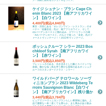
ン！気軽に飲めるカジュアルなワイン。
ケイジ シュナン・ブラン Cage Ch
enin Blanc 2023 【南アフリカワイ
ン】【白ワイン】
4,400円(税込4,840円)
東京・渋谷にある「オレゴンワイン・レストラン」のオ
ーナー「佐藤圭史」氏が、南アフリカワイン、そして、
AAバーデンホーストに惚れ込み、スワートランドの雄
「AAバーデンホースト」のもとで造った「圭史」氏のフ
ァーストヴィンテージ！！2022年ヴィンテージ。
ボッシュクルーフ シラー 2023 Bos
chkloof Syrah 【南アフリカワイ
ン】【赤ワイン】
3,500円(税込3,850円)
フレッシュさのある、活き活きとした酸とスパイシーな
余韻。微かな塩っ気を伴う豊かな旨味のあるボッシュク
ルーフのスタンダードクラス・シラー！
ワイルドバーグ テロワール ソーヴ
ィニヨンブラン 2023 Wildeberg Te
rroirs Sauvignon Blanc【白ワイ
ン】【南アフリカワイン】残り僅か
3,440円(税込3,784円)
ピュアでソーヴィニヨンブランらしい果実味に溢れ、上
品で濃密な一本！若くても滑らか。また厚みがあり飲み