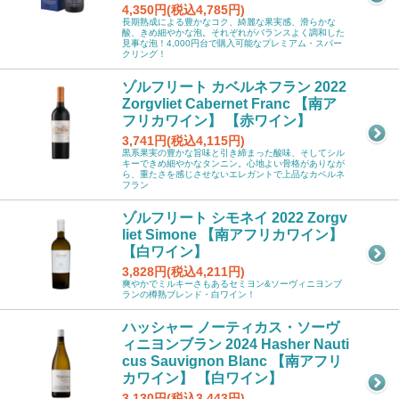
4,350円(税込4,785円)
長期熟成による豊かなコク、綺麗な果実感、滑らかな
酸、きめ細やかな泡。それぞれがバランスよく調和した
見事な泡！4,000円台で購入可能なプレミアム・スパー
クリング！
ゾルフリート カベルネフラン 2022
Zorgvliet Cabernet Franc 【南ア
フリカワイン】 【赤ワイン】
3,741円(税込4,115円)
黒系果実の豊かな旨味と引き締まった酸味、そしてシル
キーできめ細やかなタンニン。心地よい骨格がありなが
ら、重たさを感じさせないエレガントで上品なカベルネ
フラン
ゾルフリート シモネイ 2022 Zorgv
liet Simone 【南アフリカワイン】
【白ワイン】
3,828円(税込4,211円)
爽やかでミルキーさもあるセミヨン&ソーヴィニヨンブ
ランの樽熟ブレンド・白ワイン！
ハッシャー ノーティカス・ソーヴ
ィニヨンブラン 2024 Hasher Nauti
cus Sauvignon Blanc 【南アフリ
カワイン】 【白ワイン】
3,130円(税込3,443円)