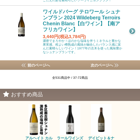
ごたえのある素晴らしいソーヴィニヨンブラン！
ワイルドバーグ テロワール シュナ
ンブラン 2024 Wildeberg Terroirs
Chenin Blanc【白ワイン】【南ア
フリカワイン】
3,440円(税込3,784円)
濃密でまろやか！ほのかな塩味を伴うミネラルと豊かな
果実感、程よい樽熟成の風味が融合したバランス感に富
んだ素晴らしいワイン！1977年の古木を使った風味豊か
なシュナンブランです。
前のページへ
次のページへ
全531商品中 / 37-72商品
おすすめ商品
アルヘイト カル
ラールワインズ
デイビット＆ナ
デイビット