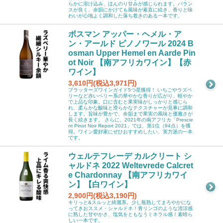
らかに溶け込み、ほんのり甘みが感じられます。バラン
スが良く、余韻にかけても風味が素直に続き、香りと味
わいが心地よく調和した落ち着きのある一本です。
ボスマン アッパー・ヘメル・ア
ン・アールド ピノノワール 2024 B
osman Upper Hemel en Aarde Pin
ot Noir 【南アフリカワイン】【赤
ワイン】
3,610円(税込3,971円)
プラッターズワインガイド5つ星獲得！ いちごやラズベ
リーなど赤いベリー系の華やかな香りが広がり、軽やか
で上品な印象。口に含むと果実味がしっかりと感じら
れ、柔らかな酸味と滑らかなテクスチャーが見事に調和
します。旨味が豊かで、余韻まで果実の風味と優雅さが
長く続きます。 さらに、2021年の南アフリカ「Prescie
nt Pinot Noir Report 2021」では、第1位（94点）を獲
得。ワイン愛好家にぜひおすすめしたい、実力派の一本
です。
ウェルテフレーデ カルクリート シ
ャルドネ 2022 Weltevrede Calcret
e Chardonnay 【南アフリカワイ
ン】【白ワイン】
2,900円(税込3,190円)
キリっと&スルッと綺麗系。少し瓶熟してまろやかにな
ってきおススメ・シャルドネ！青リンゴのような清涼感
に熟した甘やかさ、塩気をともなうミネラル感！素晴ら
しい一本です。