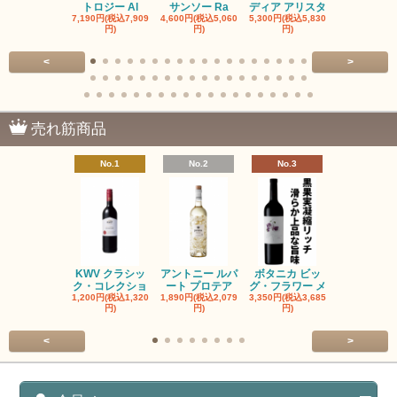
トロジー Al
サンソー Ra
ディア アリスタ
ディア エル
7,190円(税込7,909
4,600円(税込5,060
5,300円(税込5,830
5,300円(税込5
円)
円)
円)
円)
<
>
売れ筋商品
No.1
No.2
No.3
No.4
KWV クラシッ
アントニー ルパ
ボタニカ ビッ
ブーケンハ
ク・コレクショ
ート プロテア
グ・フラワー メ
クルーフ ポ
1,200円(税込1,320
1,890円(税込2,079
3,350円(税込3,685
1,560円(税込1
円)
円)
円)
円)
<
>