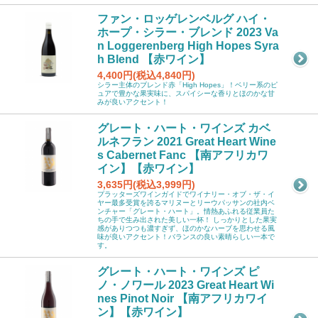
ファン・ロッゲレンベルグ ハイ・
ホープ・シラー・ブレンド 2023 Va
n Loggerenberg High Hopes Syra
h Blend 【赤ワイン】
4,400円(税込4,840円)
シラー主体のブレンド赤「High Hopes」！ベリー系のピ
ュアで豊かな果実味に、スパイシーな香りとほのかな甘
みが良いアクセント！
グレート・ハート・ワインズ カベ
ルネフラン 2021 Great Heart Wine
s Cabernet Fanc 【南アフリカワ
イン】【赤ワイン】
3,635円(税込3,999円)
プラッターズワインガイドでワイナリー・オブ・ザ・イ
ヤー最多受賞を誇るマリヌーとリーウパッサンの社内ベ
ンチャー「グレート・ハート」。情熱あふれる従業員た
ちの手で生み出された美しい一杯！ しっかりとした果実
感がありつつも濃すぎず、ほのかなハーブを思わせる風
味が良いアクセント！バランスの良い素晴らしい一本で
す。
グレート・ハート・ワインズ ピ
ノ・ノワール 2023 Great Heart Wi
nes Pinot Noir 【南アフリカワイ
ン】【赤ワイン】