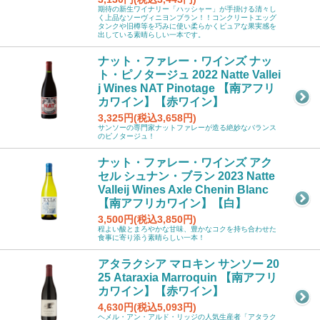
期待の新生ワイナリー「ハッシャー」が手掛ける清々し
く上品なソーヴィニヨンブラン！！コンクリートエッグ
タンクや旧樽等を巧みに使い柔らかくピュアな果実感を
出している素晴らしい一本です。
ナット・ファレー・ワインズ ナッ
ト・ピノタージュ 2022 Natte Vallei
j Wines NAT Pinotage 【南アフリ
カワイン】【赤ワイン】
3,325円(税込3,658円)
サンソーの専門家ナットファレーが造る絶妙なバランス
のピノタージュ！
ナット・ファレー・ワインズ アク
セル シュナン・ブラン 2023 Natte
Valleij Wines Axle Chenin Blanc
【南アフリカワイン】【白】
3,500円(税込3,850円)
程よい酸とまろやかな甘味、豊かなコクを持ち合わせた
食事に寄り添う素晴らしい一本！
アタラクシア マロキン サンソー 20
25 Ataraxia Marroquin 【南アフリ
カワイン】【赤ワイン】
4,630円(税込5,093円)
ヘメル・アン・アルド・リッジの人気生産者「アタラク