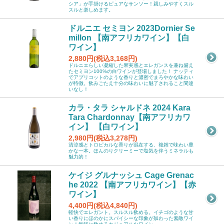
シア」が手掛けるピュアなサンソー！親しみやすくスル
スルと楽しめます。
ドルニエ セミヨン 2023Dornier Se
millon 【南アフリカワイン】【白
ワイン】
2,880円(税込3,168円)
ドルニエらしい凝縮した果実感とエレガンスを兼ね備え
たセミヨン100%の白ワインが登場しました！ ナッティ
でアプリコットのような香りと濃密でまろやかな味わい
が特徴。飲みごたえ十分の味わいに魅了されること間違
いなし！
カラ・タラ シャルドネ 2024 Kara
Tara Chardonnay【南アフリカワ
イン】 【白ワイン】
2,980円(税込3,278円)
清涼感とトロピカルな香りが混在する、複雑で味わい豊
かな一本。ほんのりクリーミーで塩気を伴うミネラルも
魅力的！
ケイジ グルナッシュ Cage Grenac
he 2022 【南アフリカワイン】【赤
ワイン】
4,400円(税込4,840円)
軽快でエレガント。スルスル飲める。イチゴのような甘
い香りにほのかにスパイシーな印象が加わった素敵ワイ