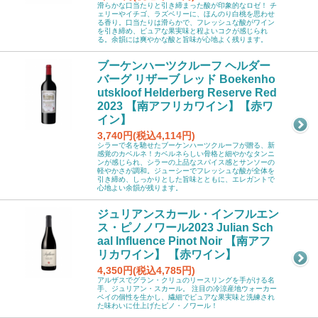
滑らかな口当たりと引き締まった酸が印象的なロゼ！ チ
ェリーやイチゴ、ラズベリーに、ほんのり白桃を思わせ
る香り。口当たりは滑らかで、フレッシュな酸がワイン
を引き締め、ピュアな果実味と程よいコクが感じられ
る。余韻には爽やかな酸と旨味が心地よく残ります。
ブーケンハーツクルーフ ヘルダー
バーグ リザーブ レッド Boekenho
utskloof Helderberg Reserve Red
2023 【南アフリカワイン】【赤ワ
イン】
3,740円(税込4,114円)
シラーで名を馳せたブーケンハーツクルーフが贈る、新
感覚のカベルネ！カベルネらしい骨格と細やかなタンニ
ンが感じられ、シラーの上品なスパイス感とサンソーの
軽やかさが調和。ジューシーでフレッシュな酸が全体を
引き締め、しっかりとした旨味とともに、エレガントで
心地よい余韻が残ります。
ジュリアンスカール・インフルエン
ス・ピノノワール2023 Julian Sch
aal Influence Pinot Noir 【南アフ
リカワイン】 【赤ワイン】
4,350円(税込4,785円)
アルザスでグラン・クリュのリースリングを手がける名
手、ジュリアン・スカール。 注目の冷涼産地ウォーカー
ベイの個性を生かし、繊細でピュアな果実味と洗練され
た味わいに仕上げたピノ・ノワール！