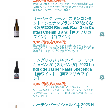
2,800円(税込3,080円)
老舗で高評価キャップクラシック（南アの伝統製法によ
る泡）ワインメーカーの「オートカブリエール」が手掛
けるピノノワール100%のロゼ泡！
リーベック ラール・スキンコンタ
クト・シュナンブラン 2023なくな
り次第2024 Riebeek Raar Skin Co
ntact Chenin Blanc【南アフリカ
ワイン】 【白ワイン】
3,325円(税込3,658円)
豊かな果実とスキンコンタクト由来のしっかりとしたコ
クのあるバランス感ある素晴らしい一本！希少な1981年
植樹のオールドヴァイン認証ワインです！
ロングリッジ ジャスパー ラーツ ス
キャベンガ（スカベンガ）2023 Lo
ngridge Jasper Raats Skebenga
【赤ワイン】 【南アフリカワイ
ン】
4,050円(税込4,455円)
ニュージーランドで成功を重ねた「ジャスパー・ラー
ツ」氏が造るステレンボッシュ産ピノ・ノワール！！ピ
ュアで滑らか＆ジューシー。優しい味わいの素晴らしい
ワインです！
ハーテンバーグ シャルドネ 2023 H