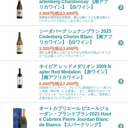
artenberg Chardonnay 【南アフ
リカワイン】 【白ワイン】
2,800円(税込3,080円)
無農薬＆環境再生型農業。豊かな酸とコクを兼ね備えた
ハーテンバーグ社のしっかり系シャルドネ！
シーダバーグ シュナンブラン 2025
Cederberg Chenin Blanc 【南アフ
リカワイン】【白ワイン】
3,325円(税込3,658円)
豊かな果実感と上品でまろやかな甘味が心地よいクリス
ピーな上級シュナンブランです！！
ネイピア レッドメダリオン 2009 N
apier Red Medalion 【赤ワイン】
【南アフリカワイン】
6,600円(税込7,260円)
2009年ヴィンテージ。プレミアム熟成赤ワイン！某ワイ
ン漫画「神の雫」にも登場し、また、英国マスター・オ
ブ・ワインが「ケープのラトゥール」と称し、世界的に
人気のあるプレミアム赤ワイン！
オートカブリエール ピエールジョ
ーダン・ブランドブラン2021 Haut
e Cabriere Pierre Jourdan Blanc
de Blancs 【スパークリング】