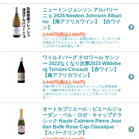
ニュートンジョンソン アルバリー
ニョ 2024 Newton Johnson Albari
no 【南アフリカワイン】 【白ワイ
ン】
3,545円(税込3,900円)
フレッシュでも柔らかく、綺麗な味わい。スッキリと清
涼感あるアルバリーニョ。南アでの数少ないアルバリー
ニョの中でも高評価な一本！
ワイルドバーグ テロワール サンソ
ー 2022なくなり次第2023 Wildebe
rg Terroirs Cinsault 【赤ワイン】
【南アフリカワイン】
3,440円(税込3,784円)
小梅や野イチゴを思合わせるチャーミングな果実感満
載！！樹齢50年の古木のサンソー。程よいボリューム感
と細やかなタンニンでまさにちょうど良いバランスの
赤！！
オートカブリエール・ピエールジョ
ーダン・ベル・ロゼ・キャップクラ
シック Haute Cabriere Pierre Jour
dan Belle Rose Cap Classique
【スパークリング】