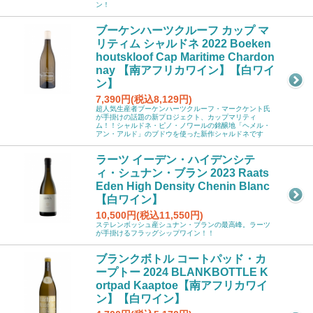
ン！
ブーケンハーツクルーフ カップ マ
リティム シャルドネ 2022 Boeken
houtskloof Cap Maritime Chardon
nay 【南アフリカワイン】【白ワイ
ン】
7,390円(税込8,129円)
超人気生産者ブーケンハーツクルーフ・マークケント氏
が手掛けの話題の新プロジェクト、カップマリティ
ム！！シャルドネ・ピノ・ノワールの銘醸地「ヘメル・
アン・アルド」のブドウを使った新作シャルドネです
ラーツ イーデン・ハイデンシテ
ィ・シュナン・ブラン 2023 Raats
Eden High Density Chenin Blanc
【白ワイン】
10,500円(税込11,550円)
ステレンボッシュ産シュナン・ブランの最高峰。ラーツ
が手掛けるフラッグシップワイン！！
ブランクボトル コートパッド・カ
ープトー 2024 BLANKBOTTLE K
ortpad Kaaptoe【南アフリカワイ
ン】【白ワイン】