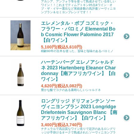
アカシア、アンフォラ等を使って熟成させている珍しい
ワイン！！これまでティムアトキン95点&ワイン・オ
ブ・ザ・イヤー選出など実績多数の高評価ソーヴィニヨ
ンブラン＆セミヨンブレンドです！！
エレメンタル・ボブ コズミック・
フラワー・パロミノ Elemental Bo
b Cosmic Flower Palomino 2017
【白ワイン】
5,100円(税込5,610円)
樹齢90年の古木を使った、旨味と塩味のあるパロミノ
ハーテンバーグ エレノアシャルド
ネ 2023 Hartenberg Eleanor Char
donnay【南アフリカワイン】【白
ワイン】
4,620円(税込5,082円)
豊かな酸でコクのある素晴らしいシャルドネ
ロングリッジ ドリフォンテン ソー
ヴィニヨンブラン 2023 Longridge
Driefontein Sauvignon Blanc 【南
アフリカワイン】【白ワイン】
3,400円(税込3,740円)
ナチュラルで高品質なワイン造りで定評のあるロングリ
ッジが手掛けるオークで熟成されたソーヴィニヨンブラ