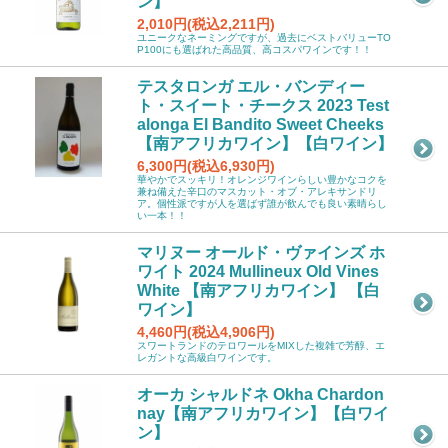
ン】
2,010円(税込2,211円)
ユニークなネーミングですが、過去にベストバリューTO
P100にも選ばれた高品質、高コスパワインです！！
テスタロンガ エル・バンディー
ト・スイート・チークス 2023 Test
alonga El Bandito Sweet Cheeks
【南アフリカワイン】【白ワイン】
6,300円(税込6,930円)
華やかでスッキリ！オレンジワインらしい豊かなコクを
兼ね備えた辛口のマスカット・オブ・アレキサンドリ
ア。個性派ですが人を選ばず誰が飲んでも良い素晴らし
い一本！！
マリヌー オールド・ヴァインズ ホ
ワイト 2024 Mullineux Old Vines
White 【南アフリカワイン】 【白
ワイン】
4,460円(税込4,906円)
スワートランドのテロワールをMIXした複雑で芳醇、エ
レガントな高級白ワインです。
オーカ シャルドネ Okha Chardon
nay【南アフリカワイン】【白ワイ
ン】