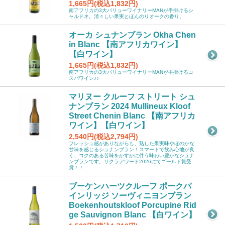
1,665円(税込1,832円)
南アフリカの3大バリューワイナリーMANが手掛けるシ
ャルドネ。清々しい果実とほんのりオークの香り。
オーカ シュナンブラン Okha Chen
in Blanc 【南アフリカワイン】
【白ワイン】
1,665円(税込1,832円)
南アフリカの3大バリューワイナリーMANが手掛けるコ
スパワイン♪♪
マリヌー クルーフ ストリート シュ
ナンブラン 2024 Mullineux Kloof
Street Chenin Blanc 【南アフリカ
ワイン】【白ワイン】
2,540円(税込2,794円)
フレッシュ感がありながらも、熟した果実味やほのかな
甘味を感じるシュナンブラン！スマートで飲み心地が良
く、コクのある苦味をかすかに伴う味わい豊かなシュナ
ンブランです。サクラアワード2026にてゴールド賞受
賞！！
ブーケンハーツクルーフ ポークパ
インリッジ ソーヴィニヨンブラン
Boekenhoutskloof Porcupine Rid
ge Sauvignon Blanc 【白ワイン】