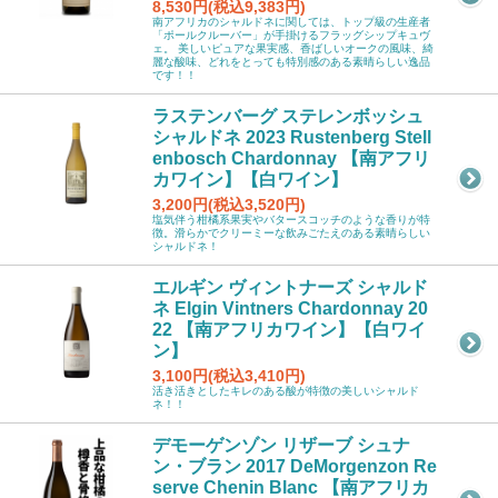
8,530円(税込9,383円)
南アフリカのシャルドネに関しては、トップ級の生産者
「ポールクルーバー」が手掛けるフラッグシップキュヴ
ェ。 美しいピュアな果実感、香ばしいオークの風味、綺
麗な酸味、どれをとっても特別感のある素晴らしい逸品
です！！
ラステンバーグ ステレンボッシュ
シャルドネ 2023 Rustenberg Stell
enbosch Chardonnay 【南アフリ
カワイン】【白ワイン】
3,200円(税込3,520円)
塩気伴う柑橘系果実やバタースコッチのような香りが特
徴。滑らかでクリーミーな飲みごたえのある素晴らしい
シャルドネ！
エルギン ヴィントナーズ シャルド
ネ Elgin Vintners Chardonnay 20
22 【南アフリカワイン】【白ワイ
ン】
3,100円(税込3,410円)
活き活きとしたキレのある酸が特徴の美しいシャルド
ネ！！
デモーゲンゾン リザーブ シュナ
ン・ブラン 2017 DeMorgenzon Re
serve Chenin Blanc 【南アフリカ