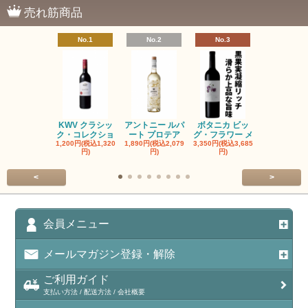
売れ筋商品
No.1
No.2
No.3
No.4
KWV クラシッ
アントニー ルパ
ボタニカ ビッ
ブーケンハ
ク・コレクショ
ート プロテア
グ・フラワー メ
クルーフ ポ
1,200円(税込1,320
1,890円(税込2,079
3,350円(税込3,685
1,560円(税込1
円)
円)
円)
円)
<
>
会員メニュー
メールマガジン登録・解除
ご利用ガイド
支払い方法 / 配送方法 / 会社概要