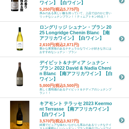
ワイン】【白ワイン】
5,250円(税込5,775円)
厚みのある美しい酸を持っていて、上品でほのかに甘い
リッチなシュナンブラン！！ティムアトキン95点！！
ロングリッジ シュナン・ブラン 20
25 Longridge Chenin Blanc 【南
アフリカワイン】【白ワイン】
2,610円(税込2,871円)
豊かな果実味のあるナチュラルなワインが好きな方には
おすすめなシュナン・ブラン
デイビット＆ナディア シュナン・
ブラン 2022 David & Nadia Cheni
n Blanc 【南アフリカワイン】【白
ワイン】
5,000円(税込5,500円)
美しく透明感のあるデイビット＆ナディアのシュナンブ
ラン！！
キアモント テラッセ 2023 Keermo
nt Terrasse 【南アフリカワイン】
【白ワイン】
3,570円(税込3,927円)
綺麗でピュアな味わいながらも厚みのあるリッチなテイ
ストが素晴らしいシュナン・ブラン主体のブレンドワイ