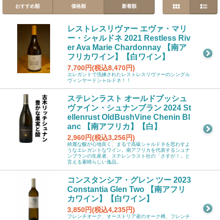
おすすめ順
価格順
新着順
レストレスリヴァー エヴァ・マリ
ー・シャルドネ 2021 Restless Riv
er Ava Marie Chardonnay 【南ア
フリカワイン】【白ワイン】
7,700円(税込8,470円)
エレガントで洗練されたレストレスリヴァーのシングル
ヴィンヤードシャルドネ！！
ステレンラスト オールドブッシュ
ヴァイン・シュナンブラン 2024 St
ellenrust OldBushVine Chenin Bl
anc 【南アフリカ】【白】
2,960円(税込3,256円)
綺麗な酸が心地良く、まるで高級シャルドネを思わすよ
うなエレガントなワイン。南アフリカを代表するシュナ
ンブランの生産者、ステレンラスト社の「さすが！」と
言える素晴らしい逸品。
コンスタンシア・グレン ツー 2023
Constantia Glen Two 【南アフリ
カワイン】【白ワイン】
3,850円(税込4,235円)
フレンチオーク、オーストリア産のオーク樽、フレンチ