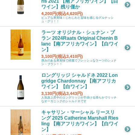
ris 2021 【南アフリカワイン】【白
ワイン】残り僅か
4,200円(税込4,620円)
ピュアな果実味！じわじわと旨味を感じるグルナッシ
ュ・グリ！！
ラーツ オリジナル・シュナン・ブ
ラン 2024Raats Original Chenin B
lanc【南アフリカワイン】【白ワイ
ン】
3,100円(税込3,410円)
厚みのある果実味で綺麗でフレッシュなラーツのシュナ
ン・ブラン！！
ロングリッジ シャルドネ 2022 Lon
gridge Chardonnay 【南アフリカ
ワイン】【白ワイン】
3,130円(税込3,443円)
人気急上昇中のロングリッジが手掛ける滑らかでリッチ
なオーガニックのシャルドネです
キャサリン・マーシャル リースリ
ング 2025 Catherine Marshall Ries
ling 【南アフリカワイン】【白ワイ
ン】