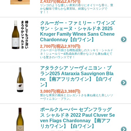
2,432円(税込2,675円)
リンゴのような優しい果実の香りにオイリーな香り。豊
かな酸味で滑らかな果実味。綺麗なリースリングで
す！！
クルーガー・ファミリー・ワインズ
サン・シェーヌ・シャルドネ 2025
Kruger Family Wines Sans Chene
Chardonnay【白ワイン】
2,700円(税込2,970円)
クルーガーが手掛ける樽熟成無しのスッキリ・シャルド
ネ！シュールリー&熟成由来の豊かなコクも兼ね備えて
いる驚きのバランスです！
アタラクシア ソーヴィニヨン・ブ
ラン2025 Ataraxia Sauvignon Bla
nc 【南アフリカワイン】【白ワイ
ン】
3,080円(税込3,388円)
豊かな果実の風味とエレガントさを兼ね備えた美しいソ
ーヴィニヨン・ブラン。
ポールクルーバー セブンフラッグ
ス シャルドネ 2022 Paul Cluver Se
ven Flags Chardonnay 【南アフ
リカワイン】【白ワイン】