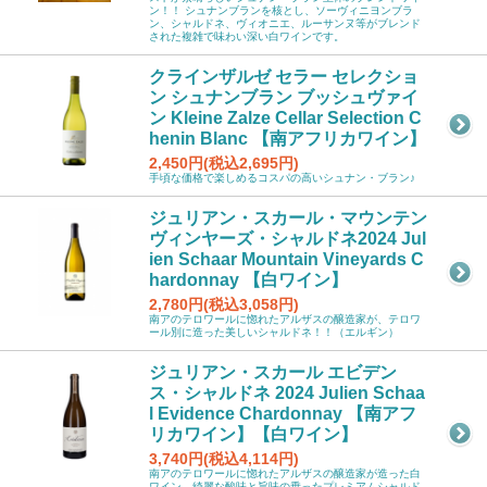
ン！！ シュナンブランを核とし、ソーヴィニヨンブラ
ン、シャルドネ、ヴィオニエ、ルーサンヌ等がブレンド
された複雑で味わい深い白ワインです。
クラインザルゼ セラー セレクショ
ン シュナンブラン ブッシュヴァイ
ン Kleine Zalze Cellar Selection C
henin Blanc 【南アフリカワイン】
2,450円(税込2,695円)
手頃な価格で楽しめるコスパの高いシュナン・ブラン♪
ジュリアン・スカール・マウンテン
ヴィンヤーズ・シャルドネ2024 Jul
ien Schaar Mountain Vineyards C
hardonnay 【白ワイン】
2,780円(税込3,058円)
南アのテロワールに惚れたアルザスの醸造家が、テロワ
ール別に造った美しいシャルドネ！！（エルギン）
ジュリアン・スカール エビデン
ス・シャルドネ 2024 Julien Schaa
l Evidence Chardonnay 【南アフ
リカワイン】【白ワイン】
3,740円(税込4,114円)
南アのテロワールに惚れたアルザスの醸造家が造った白
ワイン。綺麗な酸味と旨味の乗ったプレミアムシャルド