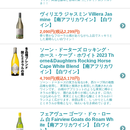
ネ！！
ヴィリエラ ジャスミン Villiera Jas
mine 【南アフリカワイン】【白ワ
イン】
2,090円(税込2,299円)
香り豊かなフローラル感がありながら上品でスッキリと
した素晴らしい白ワイン！
ソーン・ドーターズ ロッキング・
ホース・ケープ・ホワイト 2023 Th
orne&Daughters Rocking Horse
Cape White Blend 【南アフリカワ
イン】【白ワイン】
4,700円(税込5,170円)
ソーン・ドーターズの実力を知る1本。西ケープ州の複数
品種を使用し、果実味と複雑さを表現した洗練された白
ワインです。 白桃やアプリコットのような果実に樽やミ
ネラルが重なり、層のある香りが感じられます。口当た
りはなめらかで、果実とともに豊かな酸とミネラルがバ
ランスよく広がります。余韻は長く、しっかりとした酸
とミネラルが骨格となり、味わいを引き締めています。
フェアヴュー ゴーツ・ドゥ・ロー
ム 白 Fairview Goats do Roam Wh
ite【南アフリカワイン】【白ワイ