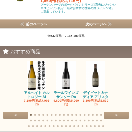
1,560円(税込1,716円)
ブーケンハーツのポークパインシリーズ!!過去にジャンシ
スロビンソン氏が「絶対おすすめ世界の白ワイン77選」
に選出しています。
前のページへ
次のページへ
全532商品中 / 145-180商品
おすすめ商品
アルヘイト カル
ラールワインズ
デイビット＆ナ
デイビット
トロジー Al
サンソー Ra
ディア アリスタ
ディア エル
7,190円(税込7,909
4,600円(税込5,060
5,300円(税込5,830
5,300円(税込5
円)
円)
円)
円)
<
>