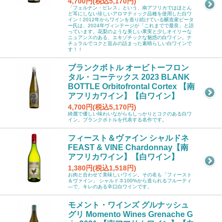
4,700円(税込5,170円)
「フェルナン・ピレス」という、南アフリカではほとん
ど耳にしない珍しいアロマティック品種を使用した白ワ
イン！2012年からワインを造り続けている醸造家ピータ
ー氏は、2024年ヴィンテージが「これまでで最良」と語
っています。花梨のような美しい果実と少しオイリーな
ニュアンスのある、エキゾチックな魅惑の白ワイン。ナ
チュラルでコクと旨みの詰まった素晴らしい白ワインで
す！！
ブランクボトル オービトーフロン
タル・コーテックス 2023 BLANK
BOTTLE Orbitofrontal Cortex 【南
アフリカワイン】【白ワイン】
4,700円(税込5,170円)
綺麗で優しい味わいながらもしっかりとコクのある白ワ
イン。ブランクボトルを代表する名作です。
フィースト＆ヴァイン シャルドネ
FEAST & VINE Chardonnay【南
アフリカワイン】【白ワイン】
1,380円(税込1,518円)
お肉と合わせて美味しいワイン。その名も「フィースト
＆ヴァイン」 シャルドネ100%から造られるフルーティ
―で、キレのある辛口白ワインです。
モメント・ワインズ グルナッシュ
グリ Momento Wines Grenache G