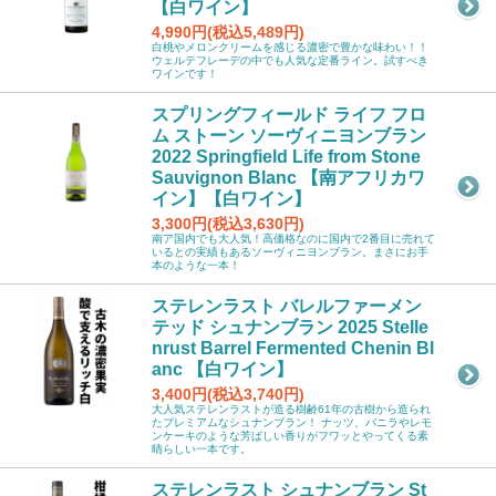
【白ワイン】
4,990円(税込5,489円)
白桃やメロンクリームを感じる濃密で豊かな味わい！！
ウェルテフレーデの中でも人気な定番ライン。試すべき
ワインです！
スプリングフィールド ライフ フロ
ム ストーン ソーヴィニヨンブラン
2022 Springfield Life from Stone
Sauvignon Blanc 【南アフリカワ
イン】【白ワイン】
3,300円(税込3,630円)
南ア国内でも大人気！高価格なのに国内で2番目に売れて
いるとの実績もあるソーヴィニヨンブラン。まさにお手
本のような一本！
ステレンラスト バレルファーメン
テッド シュナンブラン 2025 Stelle
nrust Barrel Fermented Chenin Bl
anc 【白ワイン】
3,400円(税込3,740円)
大人気ステレンラストが造る樹齢61年の古樹から造られ
たプレミアムなシュナンブラン！ ナッツ、バニラやレモ
ンケーキのような芳ばしい香りがフワッとやってくる素
晴らしい一本です。
ステレンラスト シュナンブラン St