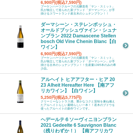
6,900円(税込7,590円)
ブーケンハーツクルーフの元醸造長「ヤン・スミット」
氏が独立して造られた新ブランド「ダーマシーン」が手
掛けるスワートランド産古木のシュナンブラン！！
ダーマシーン・ステレンボッシュ・
オールドブッシュヴァイン・シュナ
ンブラン 2022 Damascene Stellen
bosch Old Vine Chenin Blanc【白
ワイン】
6,900円(税込7,590円)
ブーケンハーツクルーフの元醸造長「ヤン・スミット」
氏が独立して造られた新ブランド「ダーマシーン」が手
掛ける古木のシュナンブラン！！生産量1395本のみの希
少品。
アルヘイト ヒアアフター・ヒア 20
23 Alheit Hereafter Here 【南アフ
リカワイン】【白ワイン】
5,250円(税込5,775円)
クリーミーなシトラス感、豊かなコクと旨味を兼ね備え
たアルヘイトらしい素晴らしい一本！！若木のブドウを
使ったアルヘイトの新作ワインです。
ヘデールテ６ソーヴィニヨンブラン
2021 Gedeelte 6 Sauvignon Blanc
（残りわずか！） 【南アフリカワ