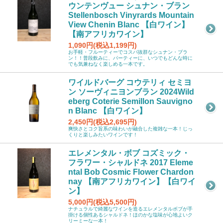
ウンテンヴュー シュナン・ブラン
Stellenbosch Vinyrards Mountain
View Chenin Blanc 【白ワイン】
【南アフリカワイン】
1,090円(税込1,199円)
お手軽・フルーティーでコスパ抜群なシュナン・ブラ
ン！！普段飲みに、パーティーに、いつでもどんな時に
でも気兼ねなく楽しめる一本です。
ワイルドバーグ コウテリィ セミヨ
ン ソーヴィニヨンブラン 2024Wild
eberg Coterie Semillon Sauvigno
n Blanc 【白ワイン】
2,450円(税込2,695円)
爽快さとコク旨系の味わいが融合した複雑な一本！じっ
くりと楽しみたいワインです！
エレメンタル・ボブ コズミック・
フラワー・シャルドネ 2017 Eleme
ntal Bob Cosmic Flower Chardon
nay 【南アフリカワイン】【白ワイ
ン】
5,000円(税込5,500円)
ナチュラルで綺麗なワインを造るエレメンタルボブが手
掛ける個性あるシャルドネ！ほのかな塩味が心地よいク
リーミーな一本！