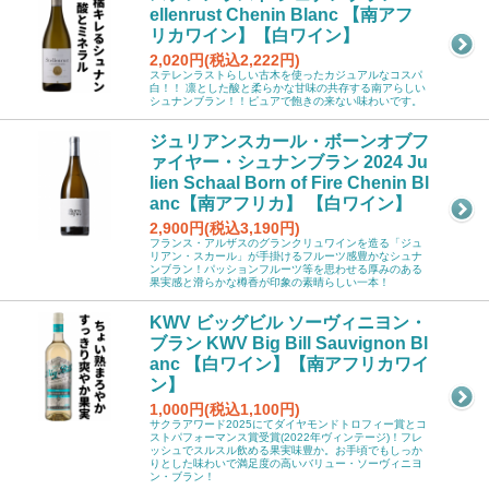
ellenrust Chenin Blanc 【南アフ
リカワイン】【白ワイン】
2,020円(税込2,222円)
ステレンラストらしい古木を使ったカジュアルなコスパ
白！！ 凛とした酸と柔らかな甘味の共存する南アらしい
シュナンブラン！！ピュアで飽きの来ない味わいです。
ジュリアンスカール・ボーンオブフ
ァイヤー・シュナンブラン 2024 Ju
lien Schaal Born of Fire Chenin Bl
anc【南アフリカ】 【白ワイン】
2,900円(税込3,190円)
フランス・アルザスのグランクリュワインを造る「ジュ
リアン・スカール」が手掛けるフルーツ感豊かなシュナ
ンブラン！パッションフルーツ等を思わせる厚みのある
果実感と滑らかな樽香が印象の素晴らしい一本！
KWV ビッグビル ソーヴィニヨン・
ブラン KWV Big Bill Sauvignon Bl
anc 【白ワイン】【南アフリカワイ
ン】
1,000円(税込1,100円)
サクラアワード2025にてダイヤモンドトロフィー賞とコ
ストパフォーマンス賞受賞(2022年ヴィンテージ)！フレ
ッシュでスルスル飲める果実味豊か。お手頃でもしっか
りとした味わいで満足度の高いバリュー・ソーヴィニヨ
ン・ブラン！