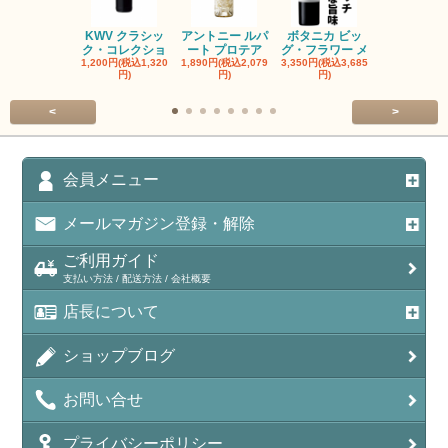
KWV クラシッ
アントニー ルパ
ボタニカ ビッ
ブーケンハ
ク・コレクショ
ート プロテア
グ・フラワー メ
クルーフ ポ
1,200円(税込1,320
1,890円(税込2,079
3,350円(税込3,685
1,560円(税込1
円)
円)
円)
円)
<
>
会員メニュー
メールマガジン登録・解除
ご利用ガイド
支払い方法 / 配送方法 / 会社概要
店長について
ショップブログ
お問い合せ
プライバシーポリシー