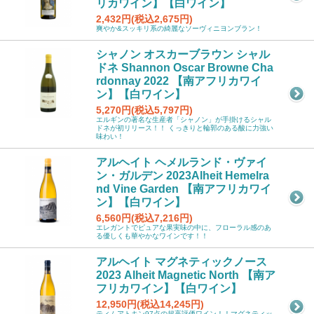
リカワイン】【白ワイン】
2,432円(税込2,675円)
爽やか&スッキリ系の綺麗なソーヴィニヨンブラン！
シャノン オスカーブラウン シャル
ドネ Shannon Oscar Browne Cha
rdonnay 2022 【南アフリカワイ
ン】【白ワイン】
5,270円(税込5,797円)
エルギンの著名な生産者「シャノン」が手掛けるシャル
ドネが初リリース！！ くっきりと輪郭のある酸に力強い
味わい！
アルヘイト ヘメルランド・ヴァイ
ン・ガルデン 2023Alheit Hemelra
nd Vine Garden 【南アフリカワイ
ン】【白ワイン】
6,560円(税込7,216円)
エレガントでピュアな果実味の中に、フローラル感のあ
る優しくも華やかなワインです！！
アルヘイト マグネティックノース
2023 Alheit Magnetic North 【南ア
フリカワイン】【白ワイン】
12,950円(税込14,245円)
ティムアトキン97点の超高評価ワイン！！マグネティッ