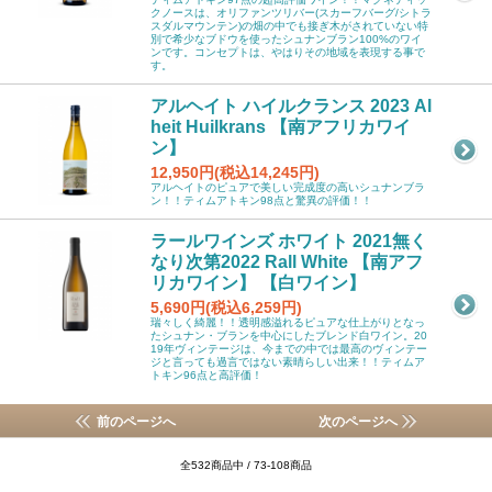
クノースは、オリファンツリバー(スカーフバーグ/シトラ
スダルマウンテン)の畑の中でも接ぎ木がされていない特
別で希少なブドウを使ったシュナンブラン100%のワイ
ンです。コンセプトは、やはりその地域を表現する事で
す。
アルヘイト ハイルクランス 2023 Al
heit Huilkrans 【南アフリカワイ
ン】
12,950円(税込14,245円)
アルヘイトのピュアで美しい完成度の高いシュナンブラ
ン！！ティムアトキン98点と驚異の評価！！
ラールワインズ ホワイト 2021無く
なり次第2022 Rall White 【南アフ
リカワイン】 【白ワイン】
5,690円(税込6,259円)
瑞々しく綺麗！！透明感溢れるピュアな仕上がりとなっ
たシュナン・ブランを中心にしたブレンド白ワイン。20
19年ヴィンテージは、今までの中では最高のヴィンテー
ジと言っても過言ではない素晴らしい出来！！ティムア
トキン96点と高評価！
前のページへ
次のページへ
全532商品中 / 73-108商品