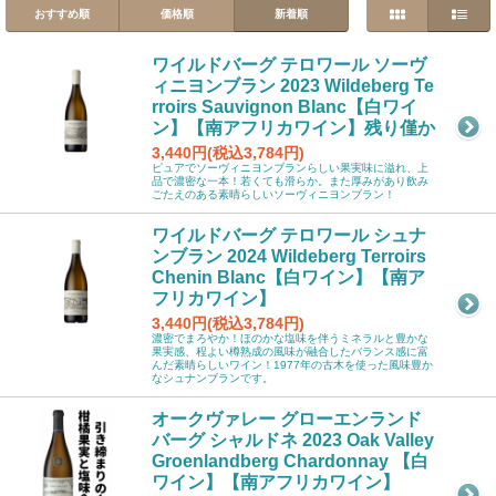
おすすめ順
価格順
新着順
ワイルドバーグ テロワール ソーヴ
ィニヨンブラン 2023 Wildeberg Te
rroirs Sauvignon Blanc【白ワイ
ン】【南アフリカワイン】残り僅か
3,440円(税込3,784円)
ピュアでソーヴィニヨンブランらしい果実味に溢れ、上
品で濃密な一本！若くても滑らか。また厚みがあり飲み
ごたえのある素晴らしいソーヴィニヨンブラン！
ワイルドバーグ テロワール シュナ
ンブラン 2024 Wildeberg Terroirs
Chenin Blanc【白ワイン】【南ア
フリカワイン】
3,440円(税込3,784円)
濃密でまろやか！ほのかな塩味を伴うミネラルと豊かな
果実感、程よい樽熟成の風味が融合したバランス感に富
んだ素晴らしいワイン！1977年の古木を使った風味豊か
なシュナンブランです。
オークヴァレー グローエンランド
バーグ シャルドネ 2023 Oak Valley
Groenlandberg Chardonnay 【白
ワイン】【南アフリカワイン】