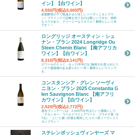
イン】【白ワイン】
4,550円(税込5,005円)
産膜酵母の下で熟成させた珍しいソーヴィニヨンブラ
ン！ブラインドで品種を当てるのは難しいですが、独特
なコクがあり、クリーミーなスタイル！素晴らしい１本
です！！
ロングリッジ オースティン・シュ
ナン・ブラン 2024 Longridge Ou
Steen Chenin Blanc 【南アフリカ
ワイン】【白ワイン】
8,310円(税込9,141円)
ロワールのドゥミ・セック(中辛口)に触発され造られたリ
ッチで凝縮感のある柔らかい一本！素晴らしいワインで
す。
コンスタンシア・グレン ソーヴィ
ニヨン・ブラン 2025 Constantia G
len Sauvignon Blanc 【南アフリ
カワイン】【白ワイン】
2,520円(税込2,772円)
過去ヴィンテージは、2,000円台半ばという価格にして
「デカンター・ワールドワインアワード・プラチナ賞（9
7点）」という凄い評価を獲得したコスパ系ソーヴィニイ
ヨンブラン！
ステレンボッシュヴィンヤーズ マ