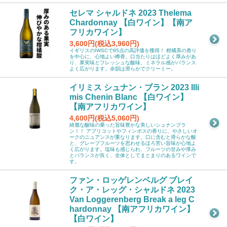
セレマ シャルドネ 2023 Thelema
Chardonnay 【白ワイン】【南ア
フリカワイン】
3,600円(税込3,960円)
イギリスのIWSCで95点の高評価を獲得！ 柑橘系の香り
を中心に、心地よい樽香。口当たりはほどよく厚みがあ
り、果実味とフレッシュな酸味、ミネラル感がバランス
よく広がります。余韻は滑らかでクリーミー。
イリミス シュナン・ブラン 2023 Illi
mis Chenin Blanc 【白ワイン】
【南アフリカワイン】
4,600円(税込5,060円)
綺麗な酸味の乗った旨味豊かな美しいシュナンブラ
ン！！ アプリコットやフィンボスの香りに、やさしいオ
ークのニュアンスが重なります。口に含むと滑らかな酸
と、グレープフルーツを思わせるほろ苦い旨味が心地よ
く広がります。塩味も感じられ、フルーツの甘みや厚み
とバランスが良く、全体としてまとまりのあるワインで
す。
ファン・ロッゲレンベルグ ブレイ
ク・ア・レッグ・シャルドネ 2023
Van Loggerenberg Break a leg C
hardonnay 【南アフリカワイン】
【白ワイン】