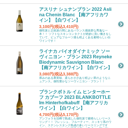
アスリナ シュナンブラン 2022 Asli
na Chenin Blanc 【南アフリカワ
イン】【白ワイン】
3,100円(税込3,410円)
個性派と正統派の間にあるバランス感抜群な秀逸な一
本！！ ソフトなスキンコンタクトが絶妙に良い働きをし
ていて、ピュアなフルーツ感も程よくある素晴らしい白
ワインです！
ライナカ バイオダイナミック ソー
ヴィニヨン・ブラン 2023 Reyneke
Biodynamic Sauvignon Blanc
【南アフリカワイン】【白ワイン】
3,080円(税込3,388円)
厚みのある果実味、柔らかさがあり程よい草のようなニ
ュアンス。個性豊かなソーヴィニヨン・ブラン！！
ブランクボトル イム ヒンターホー
フ カブーフ 2023 BLANKBOTTLE
Im Hinterhofkabuff 【南アフリカ
ワイン】【白ワイン】
4,700円(税込5,170円)
アンフォラ＆旧樽で熟成した個性派で素晴らしいリース
リング！！ フレッシュ、フルーティー、スッキリ系のワ
イン、ステンレスタンク熟成の多いリースリングです