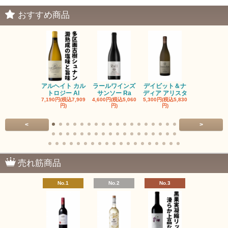
おすすめ商品
アルヘイト カル
ラールワインズ
デイビット＆ナ
デイビット
トロジー Al
サンソー Ra
ディア アリスタ
ディア エル
7,190円(税込7,909
4,600円(税込5,060
5,300円(税込5,830
5,300円(税込5
円)
円)
円)
円)
<
>
売れ筋商品
No.1
No.2
No.3
No.4