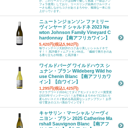
が、このリースリングは旧樽で優しく熟成（一部はアン
フォラ使用）しており、リースリング由来のフルーティ
ーさも残しながらコクがありまろやか、複雑な一本に仕
上がっています。
ニュートンジョンソン ファミリー
ヴィンヤード シャルドネ 2023 Ne
wton Johnson Family Vineyard C
hardonnay 【南アフリカワイン】
5,420円(税込5,962円)
毎ヴィンテージ大好評のコクあり美しいシャルドネで
す！！ 高評価ティムアトキン94点。「繊細で奥行きのあ
る香り立ちが特徴」と高評価！
ワイルドバーグ ワイルドハウス シ
ュナン・ブラン Wildeberg Wild ho
use Chenin Blanc 【南アフリカワ
イン】【白ワイン】
1,295円(税込1,425円)
サクラアワード2024にてダイアモンドトロフィー賞受賞
(2023年ヴィンテージ)！！お手軽＆まろやかで口当たり
柔らかいスイスイ飲める高品質なシュナンブラン！ お手
頃で驚きのコスパ系白ワインです！
キャサリン・マーシャル ソーヴィ
ニヨン・ブラン 2025 Catherine Ma
rshall Sauvignon Blanc 【南アフ