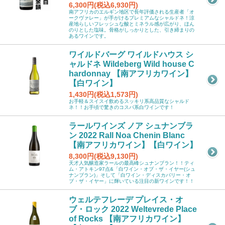
6,300円(税込6,930円)
南アフリカのエルギン地区で長年評価される生産者「オ
ークヴァレー」が手がけるプレミアムなシャルドネ！涼
産地らしいフレッシュな酸とミネラル感が広がり、ほん
のりとした塩味。骨格がしっかりとした、引き締まりの
あるワインです。
ワイルドバーグ ワイルドハウス シ
ャルドネ Wildeberg Wild house C
hardonnay 【南アフリカワイン】
【白ワイン】
1,430円(税込1,573円)
お手軽＆スイスイ飲めるスッキリ系高品質なシャルド
ネ！！お手頃で驚きのコスパ系白ワインです！
ラールワインズ ノア シュナンブラ
ン 2022 Rall Noa Chenin Blanc
【南アフリカワイン】【白ワイン】
8,300円(税込9,130円)
天才人気醸造家ラールの最高峰シュナンブラン！！ティ
ム・アトキン97点&「白ワイン・オブ・ザ・イヤー(シュ
ナンブラン)」そして「白ワイン・ディスカバリー・オ
ブ・ザ・イヤー」に輝いている注目の新ワインです！！
ウェルテフレーデ プレイス・オ
ブ・ロック 2022 Weltevrede Place
of Rocks 【南アフリカワイン】