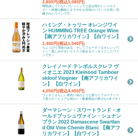
2,800円(税込3,080円)
樽熟成していないフレッシュで上品な味わいシャルド
ネ！！綺麗な酸味とまろやかな甘味のバランスが良い洗
練されたワインです。
ハミング・トゥリー オレンジワイ
ン HUMMING TREE Orange Wine
【南アフリカワイン】【白ワイン】
1,400円(税込1,540円)
ちょっぴり渋味のある、そしてフルーティなオレンジワ
イン！親しみやすいスイスイ飲めるスッキリとしたワイ
ンです！
クレイノード テンボルスクレフ ヴ
ィオニエ 2023 Kleinood Tamboer
skloof Viognier 【南アフリカワイ
ン】 【白ワイン】
4,050円(税込4,455円)
ヴィオニエらしい黄色い花のような香りにフルーティー
で柔らかくピュアな味わい！数量限定の希少な1本です！
ダーマシーン・スワートランド・オ
ールドブッシュヴァイン・シュナン
ブラン 2022 Damascene Swartlan
d Old Vine Chenin Blanc 【南アフ
リカワイン】【白ワイン】