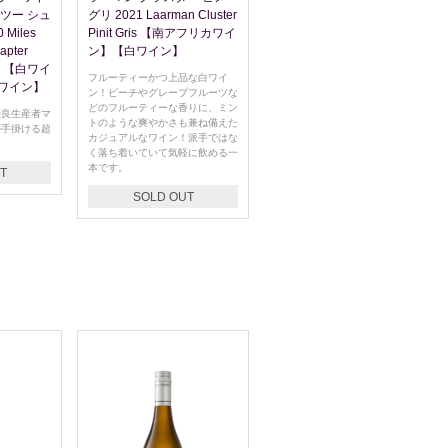
ツー シュ
グリ 2021 Laarman Cluster
Miles
Pinit Gris 【南アフリカワイ
apter
ン】【白ワイン】
anc 【白ワイ
フルーティーかつ上品な白ワイ
ワイン】
ン！ピーチやグレープフルーツな
どのフルーティーな香りに、ミン
優良生産者マ
トのような爽やかさも兼ね備えた
が手掛ける超
カジュアルなワイン！派手ではな
く落ち着いていて気軽に飲める一
本です。
T
SOLD OUT