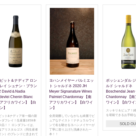
ビット＆ナディア ロン
ヨハンメイヤー パルミエッ
ボッシェンダル 
レイ シュナン・ブラン
ト シャルドネ 2020 JH
ルド シャルドネ
2 David＆Nadia
Meyer Signanature Wines
Boschendal Jean
evlei Chenin Blanc
Palmiet Chardonnay 【南
Chardonnay 
アフリカワイン】【白
アフリカワイン】【白ワイ
ワイン】【白ワイ
ン】
ン】
スッキリ＆ピュア！
を堪能できるお手軽
ビット&ナディア単一畑の新
全房発酵していながらも綺麗でピ
ンダフレイ！生産量1859本
ュアなテイスト！ナチュラルワイ
SOLD OU
少品！！ ロンダフレイは、
ンで名を馳せるヨハンメイヤーが
はアリスタルゴス（同生産者
丁寧に造り上げた洗練された一
イン）のブレンドに含まれて
本！！