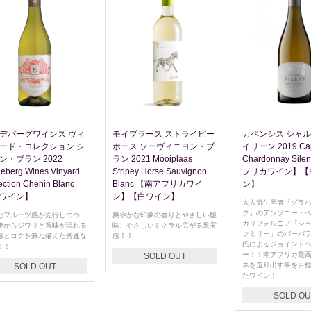
デバーグワインズ ヴィ
モイプラース ストライピー
カペンシス シャ
ード・コレクション シ
ホース ソーヴィニヨン・ブ
イリーン 2019 Cap
ン・ブラン 2022
ラン 2021 Mooiplaas
Chardonnay Sil
eberg Wines Vinyard
Stripey Horse Sauvignon
フリカワイン】【
ection Chenin Blanc
Blanc 【南アフリカワイ
ン】
ワイン】
ン】【白ワイン】
大人気生産者「グラ
ク」のアンソニー・
なフルーツ感が先行しつつ
爽やかな印象の香りとやさしい酸
カリフォルニア「ジ
後からジワリと旨味が現れる
味、やさしいミネラル広がる果実
ァミリー」のバーバ
感とコクを兼ね備えた秀逸な
感！！
氏によるジョイント
！！
ー！！南アフリカ最
SOLD OUT
ネを造り出す事を目
SOLD OUT
たワイン！
SOLD OU