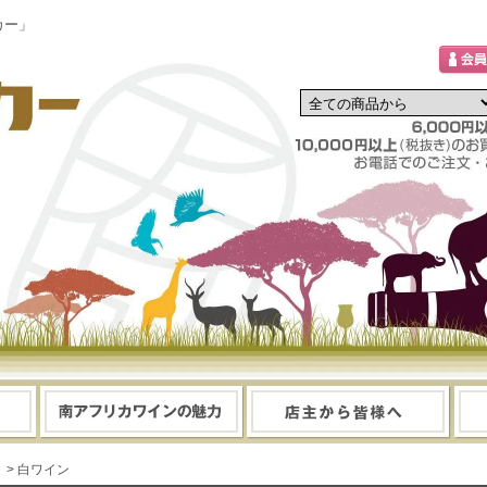
カー」
> 白ワイン