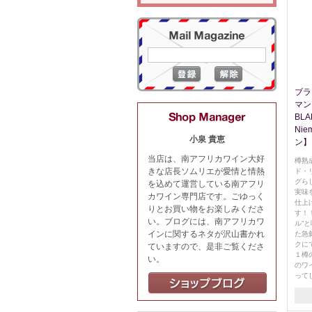
ブラ
マン
BLA
Ni
小泉 貴恵
ン】
当店は、南アフリカワイン大好
樽熟
きな店長ソムリエが愛情と情熱
ド・
グら
を込めて運営している南アフリ
実味
カワイン専門店です。ごゆっく
仕上
りとお買い物をお楽しみくださ
す！
い。ブログには、南アフリカワ
ル“
インに関するネタが沢山書かれ
た急
クに
ていますので、是非ご覧くださ
１樽
い。
のワ
って