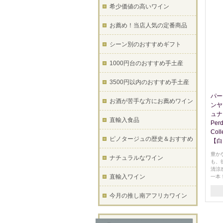
希少価値の高いワイン
お薦め！当店人気の定番商品
シーン別のおすすめギフト
1000円台のおすすめ手土産
3500円以内のおすすめ手土産
パー
お酒が苦手な方にお薦めワイン
ンヤ
ュナ
直輸入食品
Perd
Coll
ピノタージュの歴史＆おすすめ
【白
豊か
ナチュラルなワイン
も、
清涼
直輸入ワイン
一本
今月の推し南アフリカワイン