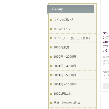
ワインの選び方
全てのワイン
マリ
ンブラ
ワイナリー一覧（五十音順）
Gra
アフ
1000円未満
ン】
1000円～2000円
南ア
ヌー
テロ
2001円～3000円
ト」
な酸
3001円～5000円
ン。
った
5001円～10000円
10001円以上
受賞・評価から選ぶ