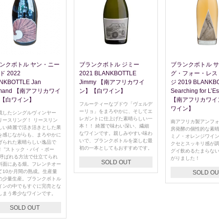
ンクボトル ヤン・ニー
ブランクボトル ジミー
ブランクボトル 
ド 2022
2021 BLANKBOTTLE
グ・フォー・レス
NKBOTTLE Jan
Jimmy 【南アフリカワイ
ジ 2019 BLANKB
emand 【南アフリカワイ
ン】【白ワイン】
Searching for L’E
【白ワイン】
【南アフリカワイ
フルーティーなブドウ「ヴェルデ
ワイン】
ーリョ」をまろやかに、そしてエ
成したシングルヴィンヤー
レガントに仕上げた素晴らしい一
リースリング！ リースリン
南アフリカ製アンフ
本！！ 綺麗で味わい深い、繊細
しい綺麗で活き活きとした果
房発酵の個性的な素
なワインです。親しみやすい味わ
を感じながらも、まろやかに
ミノ・オレンジワイ
いで、ブランクボトルを楽しむ最
げられた素晴らしい逸品で
クセとスッキリ感が
初の一本としてもおすすめです。
！ ”ストック・バイ・ポー
グイ飲めるたまらな
と呼ばれる方法で仕立てられ
がりました！
SOLD OUT
斜面にある畑。フレンチオー
て10か月間の熟成。生産量
SOLD OU
の少量生産。ブランクボトル
インの中でもすぐに完売とな
しまう希少なワインです。
SOLD OUT