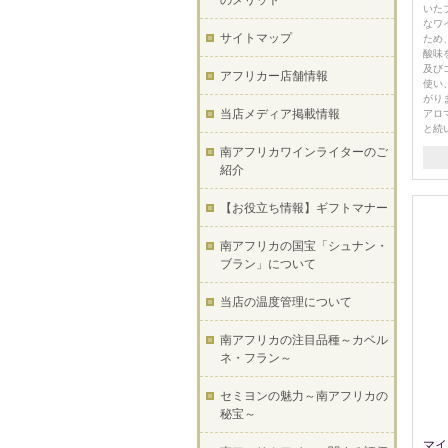
のメリット
いた
なワ
サイトマップ
ため
酸味
及び
アフリカー店舗情報
使い
がり
当店メディア掲載情報
アロ
と続
南アフリカワインライターのご
紹介
【お役立ち情報】ギフトマナー
南アフリカの国宝「シュナン・
ブラン」について
当店の温度管理について
南アフリカの注目品種～カベル
ネ・フラン～
セミヨンの魅力～南アフリカの
秘宝～
マイ