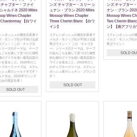
 チャプター・ファイ
ンズ チャプター・スリー シ
ンズ チャプター・
ャルドネ 2020 Miles
ュナン・ブラン 2020 Miles
ナン・ブラン 2020 
sop Wines Chapter
Mossop Wines Chapter
Mossop Wines Ch
e Chardonnay 【白ワイ
Three Chenin Blanc 【白ワ
Two Chenin Bl
イン】
ン】【南アフリカ
レンボッシュの優良生産者マ
ステレンボッシュの優良生産者マ
ステレンボッシュの
ズ・モソップ社が手掛ける超
イルズ・モソップ社が手掛ける超
イルズ・モソップ社
ワイン！！この「チャプタ
希少ワイン！！ この「チャプタ
希少ワイン！
シリーズのテーマは、ケープ
ー」シリーズのテーマは、ケープ
SOLD OU
ちこちを旅して見つけた個性
のあちこちを旅して見つけた個性
畑のブドウを使い最高品質の
的な畑のブドウを使い最高品質の
ンを造ること。2020年のこ
ワインを造ること。2020年のこ
ャプターファイブは、ステレ
のチャプタースリーは、ステレン
ッシュ産のシャルドネです！
ボッシュ産のシュナン・ブランで
ルドネは、2020年ヴィンテ
す！
のみの限定生産！
SOLD OUT
SOLD OUT