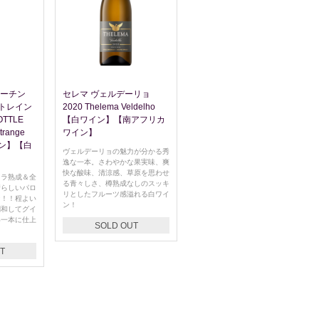
サーチン
セレマ ヴェルデーリョ
トレイン
2020 Thelema Veldelho
OTTLE
【白ワイン】【南アフリカ
strange
ワイン】
ン】【白
ヴェルデーリョの魅力が分かる秀
逸な一本。さわやかな果実味、爽
快な酸味、清涼感、草原を思わせ
ォラ熟成＆全
る青々しさ、樽熟成なしのスッキ
晴らしいパロ
リとしたフルーツ感溢れる白ワイ
ン！！程よい
ン！
調和してグイ
い一本に仕上
SOLD OUT
T