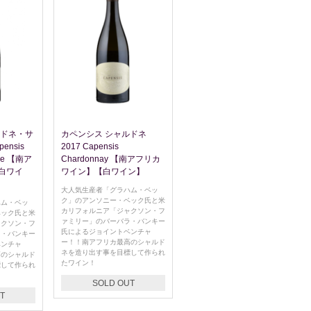
ルドネ・サ
カペンシス シャルドネ
ensis
2017 Capensis
ene 【南ア
Chardonnay 【南アフリカ
白ワイ
ワイン】【白ワイン】
大人気生産者「グラハム・ベッ
ク」のアンソニー・ベック氏と米
ハム・ベッ
カリフォルニア「ジャクソン・フ
ベック氏と米
ァミリー」のバーバラ・バンキー
ャクソン・フ
氏によるジョイントベンチャ
ラ・バンキー
ー！！南アフリカ最高のシャルド
ベンチャ
ネを造り出す事を目標して作られ
高のシャルド
たワイン！
標して作られ
SOLD OUT
T