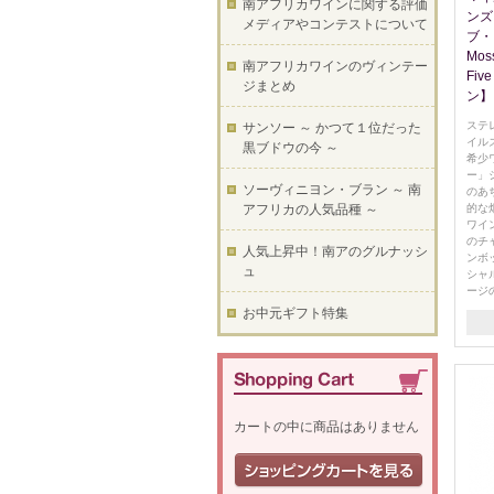
南アフリカワインに関する評価
ンズ
メディアやコンテストについて
ブ・シ
Mos
南アフリカワインのヴィンテー
Fiv
ジまとめ
ン】
ステ
サンソー ～ かつて１位だった
イル
黒ブドウの今 ～
希少
ー」
ソーヴィニヨン・ブラン ～ 南
のあ
アフリカの人気品種 ～
的な
ワイ
のチ
人気上昇中！南アのグルナッシ
ンボ
ュ
シャ
ージ
お中元ギフト特集
カートの中に商品はありません