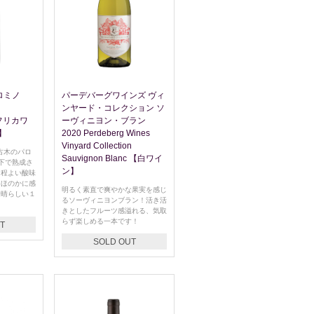
ロミノ
パーデバーグワインズ ヴィ
ンヤード・コレクション ソ
アフリカワ
ーヴィニヨン・ブラン
】
2020 Perdeberg Wines
Vinyard Collection
古木のパロ
Sauvignon Blanc 【白ワイ
の下で熟成さ
ン】
！程よい酸味
。ほのかに感
明るく素直で爽やかな果実を感じ
素晴らしい１
るソーヴィニヨンブラン！活き活
きとしたフルーツ感溢れる、気取
らず楽しめる一本です！
T
SOLD OUT