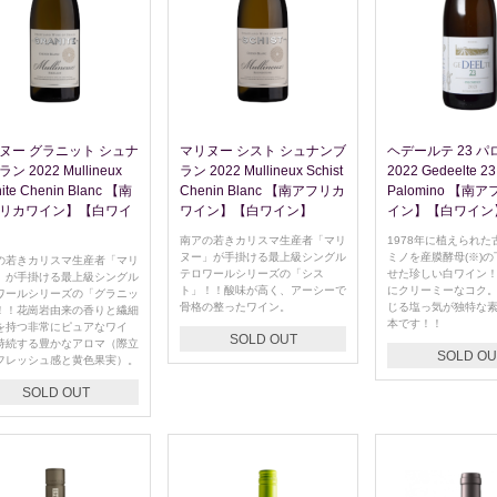
ヌー グラニット シュナ
マリヌー シスト シュナンブ
ヘデールテ 23 パ
ン 2022 Mullineux
ラン 2022 Mullineux Schist
2022 Gedeelte 23
nite Chenin Blanc 【南
Chenin Blanc 【南アフリカ
Palomino 【南
リカワイン】【白ワイ
ワイン】【白ワイン】
イン】【白ワイン
南アの若きカリスマ生産者「マリ
1978年に植えられた
ヌー」が手掛ける最上級シングル
ミノを産膜酵母(※)
の若きカリスマ生産者「マリ
テロワールシリーズの「シス
せた珍しい白ワイン
」が手掛ける最上級シングル
ト」！！酸味が高く、アーシーで
にクリーミーなコク
ワールシリーズの「グラニッ
骨格の整ったワイン。
じる塩っ気が独特な
！！花崗岩由来の香りと繊細
本です！！
を持つ非常にピュアなワイ
SOLD OUT
持続する豊かなアロマ（際立
SOLD OU
フレッシュ感と黄色果実）。
SOLD OUT