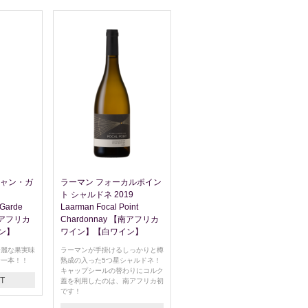
ジャン・ガ
ラーマン フォーカルポイン
ト シャルドネ 2019
 Garde
Laarman Focal Point
【南アフリカ
Chardonnay 【南アフリカ
ン】
ワイン】【白ワイン】
綺麗な果実味
ラーマンが手掛けるしっかりと樽
な一本！！
熟成の入った5つ星シャルドネ！
キャップシールの替わりにコルク
T
蓋を利用したのは、南アフリカ初
です！