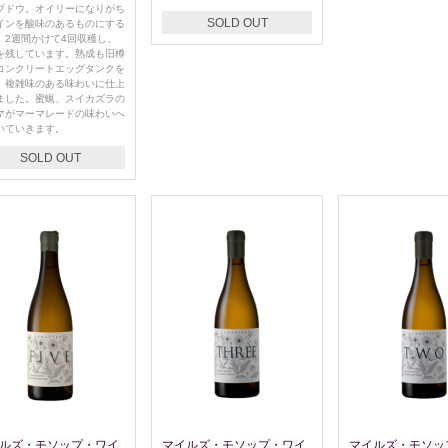
ブドウ。オイリーになりがち
SOLD OUT
インを酸味のあるものにする
、2週間かけて4回収穫し、
を残しています。熟成も旧樽
コンクリートエッグタンクを
、複雑味のある味わいに仕上
ました。蜜蝋、スイカズラの
マがマーマレードの味わいへ
いていきます。
SOLD OUT
ルズ・モソップ・ワイ
マイルズ・モソップ・ワイ
マイルズ・モソッ